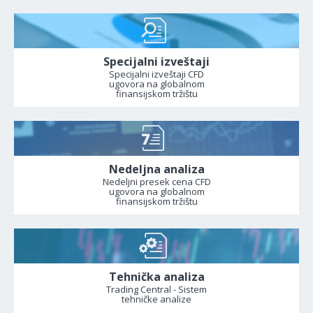
Specijalni izveštaji
Specijalni izveštaji CFD
ugovora na globalnom
finansijskom tržištu
Nedeljna analiza
Nedeljni presek cena CFD
ugovora na globalnom
finansijskom tržištu
Tehnička analiza
Trading Central - Sistem
tehničke analize