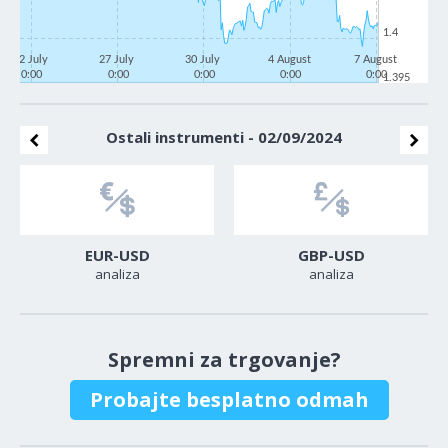
1.4
22 July
27 July
30 July
4 August
7 August
0:00
0:00
0:00
0:00
0:00
1.395
Ostali instrumenti - 02/09/2024
EUR-USD
GBP-USD
analiza
analiza
Spremni za trgovanje?
Probajte besplatno odmah