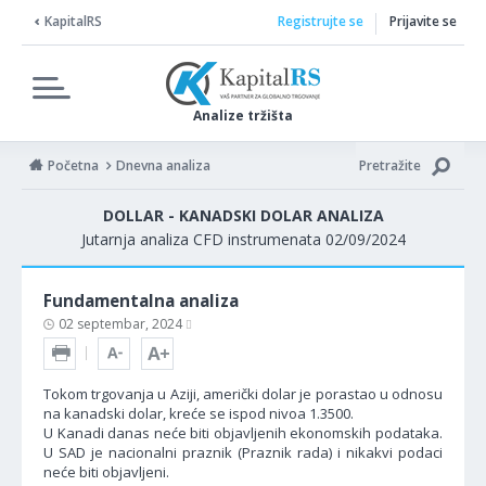
KapitalRS
Registrujte se
Prijavite se
Analize tržišta
Početna
Dnevna analiza
Pretražite
DOLLAR - KANADSKI DOLAR ANALIZA
Jutarnja analiza CFD instrumenata 02/09/2024
Fundamentalna analiza
02 septembar, 2024
Tokom trgovanja u Aziji, američki dolar je porastao u odnosu
na kanadski dolar, kreće se ispod nivoa 1.3500.
U Kanadi danas neće biti objavljenih ekonomskih podataka.
U SAD je nacionalni praznik (Praznik rada) i nikakvi podaci
neće biti objavljeni.