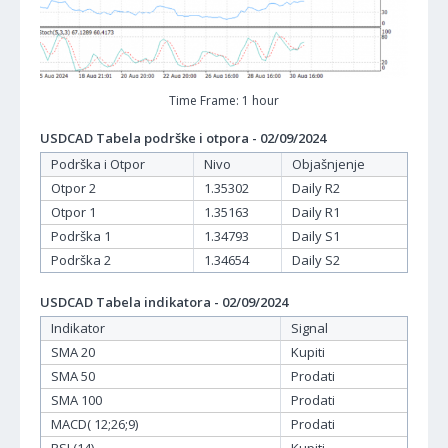
Time Frame: 1 hour
USDCAD Tabela podrške i otpora - 02/09/2024
Podrška i Otpor
Nivo
Objašnjenje
Otpor 2
1.35302
Daily R2
Otpor 1
1.35163
Daily R1
Podrška 1
1.34793
Daily S1
Podrška 2
1.34654
Daily S2
USDCAD Tabela indikatora - 02/09/2024
Indikator
Signal
SMA 20
Kupiti
SMA 50
Prodati
SMA 100
Prodati
MACD( 12;26;9)
Prodati