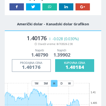
Američki dolar - Kanadski dolar Grafikon
1.40176
-0.028
(0.030%)
Osveži vreme:
8/7/2026 2:30
Najviši
Najniži
1.40790
1.39902
PRODAJNA CENA
KUPOVNA CENA
1.40176
1.40184
1M
5M
H
D
W
1.41
1.405