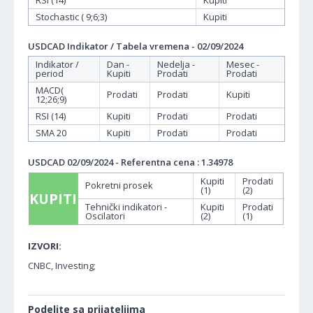
RSI (14)
Kupiti
Stochastic ( 9;6;3)
Kupiti
USDCAD Indikator / Tabela vremena - 02/09/2024
Indikator /
Dan -
Nedelja -
Mesec -
period
Kupiti
Prodati
Prodati
MACD(
Prodati
Prodati
Kupiti
12;26;9)
RSI (14)
Kupiti
Prodati
Prodati
SMA 20
Kupiti
Prodati
Prodati
USDCAD 02/09/2024 - Referentna cena : 1.34978
Kupiti
Prodati
Pokretni prosek
(1)
(2)
KUPITI
Tehnički indikatori -
Kupiti
Prodati
Oscilatori
(2)
(1)
IZVORI:
CNBC, Investing;
Podelite sa prijateljima