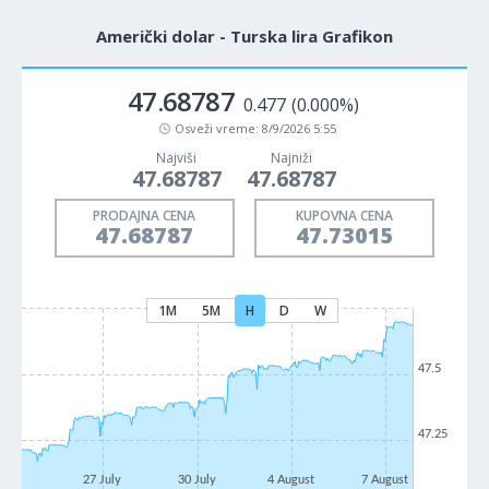
Američki dolar - Turska lira Grafikon
47.68787
0.477
(0.000%)
Osveži vreme:
8/9/2026 5:55
Najviši
Najniži
47.68787
47.68787
PRODAJNA CENA
KUPOVNA CENA
47.68787
47.73015
1M
5M
H
D
W
47.5
47.25
27 July
30 July
4 August
7 August