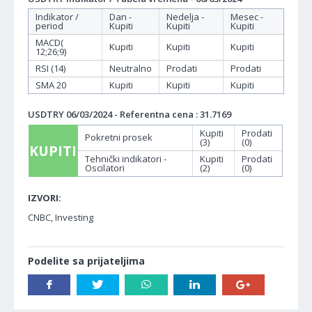
Indikator /
Dan -
Nedelja -
Mesec -
period
Kupiti
Kupiti
Kupiti
MACD(
Kupiti
Kupiti
Kupiti
12;26;9)
RSI (14)
Neutralno
Prodati
Prodati
SMA 20
Kupiti
Kupiti
Kupiti
USDTRY 06/03/2024 - Referentna cena : 31.7169
Kupiti
Prodati
Pokretni prosek
(3)
(0)
KUPITI
Tehnički indikatori -
Kupiti
Prodati
Oscilatori
(2)
(0)
IZVORI:
CNBC, Investing
Podelite sa prijateljima