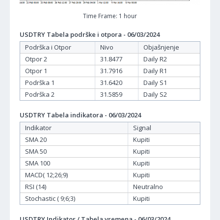
Time Frame: 1 hour
USDTRY Tabela podrške i otpora - 06/03/2024
Podrška i Otpor
Nivo
Objašnjenje
Otpor 2
31.8477
Daily R2
Otpor 1
31.7916
Daily R1
Podrška 1
31.6420
Daily S1
Podrška 2
31.5859
Daily S2
USDTRY Tabela indikatora - 06/03/2024
Indikator
Signal
SMA 20
Kupiti
SMA 50
Kupiti
SMA 100
Kupiti
MACD( 12;26;9)
Kupiti
RSI (14)
Neutralno
Stochastic ( 9;6;3)
Kupiti
USDTRY Indikator / Tabela vremena - 06/03/2024