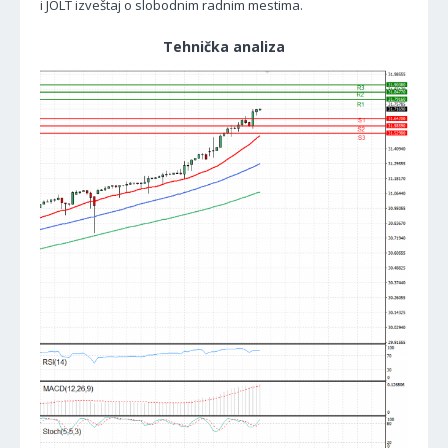
i JOLT izveštaj o slobodnim radnim mestima.
Tehnička analiza