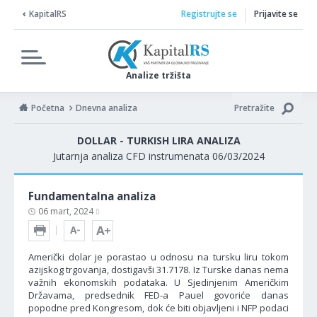
KapitalRS
Registrujte se
Prijavite se
Analize tržišta
Početna
Dnevna analiza
Pretražite
DOLLAR - TURKISH LIRA ANALIZA
Jutarnja analiza CFD instrumenata 06/03/2024
Fundamentalna analiza
06 mart, 2024
Američki dolar je porastao u odnosu na tursku liru tokom
azijskog trgovanja, dostigavši 31.7178. Iz Turske danas nema
važnih ekonomskih podataka. U Sjedinjenim Američkim
Državama, predsednik FED-a Pauel govoriće danas
popodne pred Kongresom, dok će biti objavljeni i NFP podaci