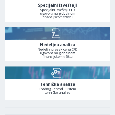
Specijalni izveštaji
Specijalni izveštaji CFD
ugovora na globalnom
finansijskom tržištu
Nedeljna analiza
Nedeljni presek cena CFD
ugovora na globalnom
finansijskom tržištu
Tehnička analiza
Trading Central - Sistem
tehničke analize