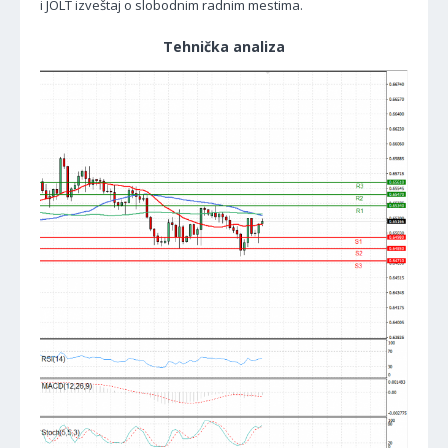
i JOLT izveštaj o slobodnim radnim mestima.
Tehnička analiza