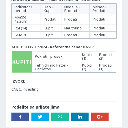
Indikator /
Dan -
Nedelja -
Mesec -
period
Kupiti
Prodati
Prodati
MACD(
Prodati
Prodati
Prodati
12;26;9)
RSI (14)
Kupiti
Neutralno
Prodati
SMA 20
Kupiti
Prodati
Prodati
AUDUSD 06/03/2024 - Referentna cena : 0.6517
Kupiti
Prodati
Pokretni prosek
(1)
(2)
KUPITI
Tehnički indikatori -
Kupiti
Prodati
Oscilatori
(2)
(1)
IZVORI:
CNBC, Investing
Podelite sa prijateljima