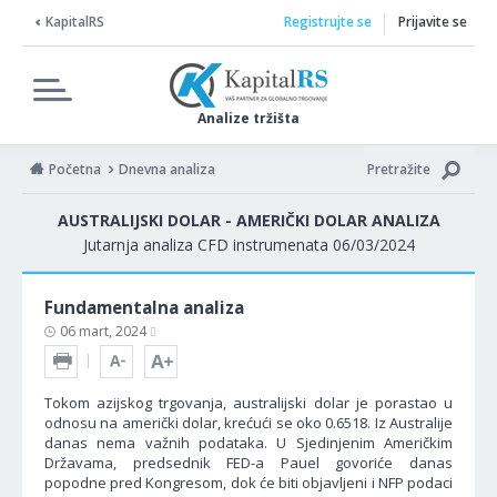
KapitalRS
Registrujte se
Prijavite se
Analize tržišta
Početna
Dnevna analiza
Pretražite
AUSTRALIJSKI DOLAR - AMERIČKI DOLAR ANALIZA
Jutarnja analiza CFD instrumenata 06/03/2024
Fundamentalna analiza
06 mart, 2024
Tokom azijskog trgovanja, australijski dolar je porastao u
odnosu na američki dolar, krećući se oko 0.6518. Iz Australije
danas nema važnih podataka. U Sjedinjenim Američkim
Državama, predsednik FED-a Pauel govoriće danas
popodne pred Kongresom, dok će biti objavljeni i NFP podaci