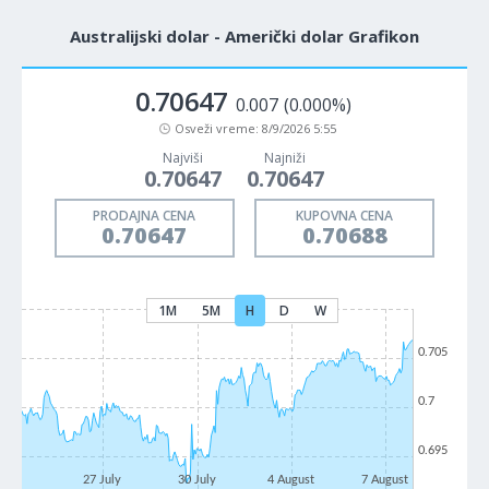
Australijski dolar - Američki dolar Grafikon
0.70647
0.007
(0.000%)
Osveži vreme:
8/9/2026 5:55
Najviši
Najniži
0.70647
0.70647
PRODAJNA CENA
KUPOVNA CENA
0.70647
0.70688
1M
5M
H
D
W
0.705
0.7
0.695
27 July
30 July
4 August
7 August