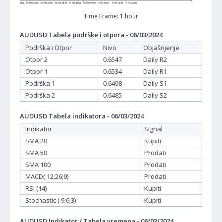
Time Frame: 1 hour
AUDUSD Tabela podrške i otpora - 06/03/2024
Podrška i Otpor
Nivo
Objašnjenje
Otpor 2
0.6547
Daily R2
Otpor 1
0.6534
Daily R1
Podrška 1
0.6498
Daily S1
Podrška 2
0.6485
Daily S2
AUDUSD Tabela indikatora - 06/03/2024
Indikator
Signal
SMA 20
Kupiti
SMA 50
Prodati
SMA 100
Prodati
MACD( 12;26;9)
Prodati
RSI (14)
Kupiti
Stochastic ( 9;6;3)
Kupiti
AUDUSD Indikator / Tabela vremena - 06/03/2024