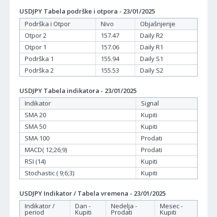
USDJPY Tabela podrške i otpora - 23/01/2025
Podrška i Otpor
Nivo
Objašnjenje
Otpor 2
157.47
Daily R2
Otpor 1
157.06
Daily R1
Podrška 1
155.94
Daily S1
Podrška 2
155.53
Daily S2
USDJPY Tabela indikatora - 23/01/2025
Indikator
Signal
SMA 20
Kupiti
SMA 50
Kupiti
SMA 100
Prodati
MACD( 12;26;9)
Prodati
RSI (14)
Kupiti
Stochastic ( 9;6;3)
Kupiti
USDJPY Indikator / Tabela vremena - 23/01/2025
Indikator /
Dan -
Nedelja -
Mesec -
period
Kupiti
Prodati
Kupiti