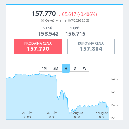
157.770
65.617
(-0.406%)
Osveži vreme:
8/7/2026 20:58
Najviši
Najniži
158.542
156.715
PRODAJNA CENA
KUPOVNA CENA
157.770
157.804
1M
5M
H
D
W
162.5
160
157.5
27 July
30 July
4 August
7 August
0:00
0:00
0:00
0:00
155