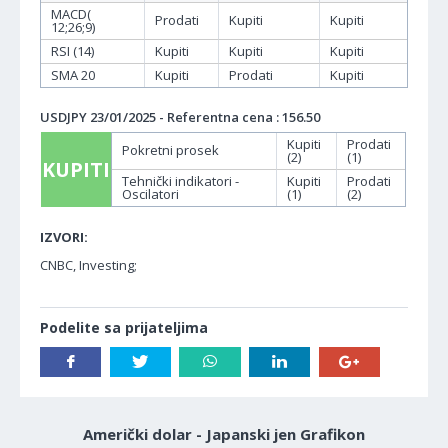
MACD(
Prodati
Kupiti
Kupiti
12;26;9)
RSI (14)
Kupiti
Kupiti
Kupiti
SMA 20
Kupiti
Prodati
Kupiti
USDJPY 23/01/2025 - Referentna cena : 156.50
Kupiti
Prodati
Pokretni prosek
(2)
(1)
KUPITI
Tehnički indikatori -
Kupiti
Prodati
Oscilatori
(1)
(2)
IZVORI:
CNBC, Investing;
Podelite sa prijateljima
Američki dolar - Japanski jen Grafikon