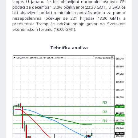
stope. U Japanu će biti objavljeni nacionalni osnovni CPI
podaci za decembar (3,0% očekivano) (23:30 GMT). U SAD će
biti objavljeni podaci o inicijalnim potraživanjima za pomoć
nezaposlenima (očekuje se 221 hiljada) (13:30 GMT), a
predsednik Tramp će održati onlajn govor na Svetskom
ekonomskom forumu (16:00 GMT).
Tehnička analiza