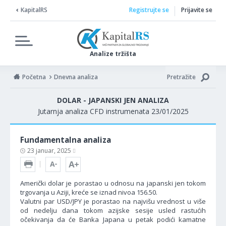
KapitalRS
Registrujte se
Prijavite se
Analize tržišta
Početna
Dnevna analiza
Pretražite
DOLAR - JAPANSKI JEN ANALIZA
Jutarnja analiza CFD instrumenata 23/01/2025
Fundamentalna analiza
23 januar, 2025
Američki dolar je porastao u odnosu na japanski jen tokom
trgovanja u Aziji, kreće se iznad nivoa 156.50.
Valutni par USD/JPY je porastao na najvišu vrednost u više
od nedelju dana tokom azijske sesije usled rastućih
očekivanja da će Banka Japana u petak podići kamatne