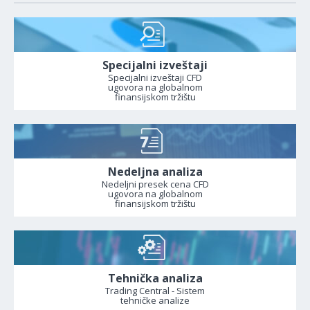
Specijalni izveštaji
Specijalni izveštaji CFD
ugovora na globalnom
finansijskom tržištu
Nedeljna analiza
Nedeljni presek cena CFD
ugovora na globalnom
finansijskom tržištu
Tehnička analiza
Trading Central - Sistem
tehničke analize