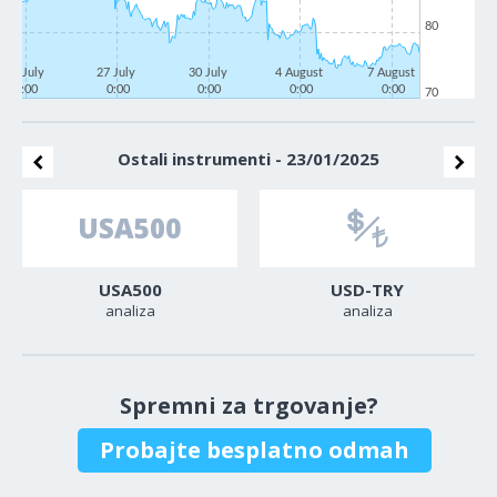
80
22 July
27 July
30 July
4 August
7 August
0:00
0:00
0:00
0:00
0:00
70
Ostali instrumenti - 23/01/2025
USA500
USD-TRY
analiza
analiza
Spremni za trgovanje?
Probajte besplatno odmah