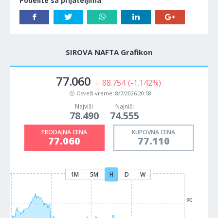
Podelite sa prijateljima
SIROVA NAFTA Grafikon
77.060
88.754
(-1.142%)
Osveži vreme:
8/7/2026 20:58
Najviši
Najniži
78.490
74.555
PRODAJNA CENA
KUPOVNA CENA
77.060
77.110
1M
5M
H
D
W
90