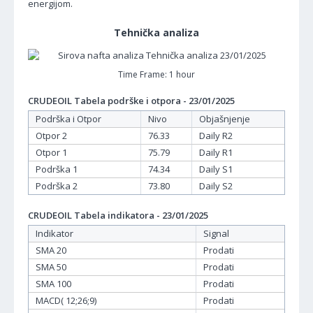
energijom.
Tehnička analiza
Time Frame: 1 hour
CRUDEOIL Tabela podrške i otpora - 23/01/2025
Podrška i Otpor
Nivo
Objašnjenje
Otpor 2
76.33
Daily R2
Otpor 1
75.79
Daily R1
Podrška 1
74.34
Daily S1
Podrška 2
73.80
Daily S2
CRUDEOIL Tabela indikatora - 23/01/2025
Indikator
Signal
SMA 20
Prodati
SMA 50
Prodati
SMA 100
Prodati
MACD( 12;26;9)
Prodati