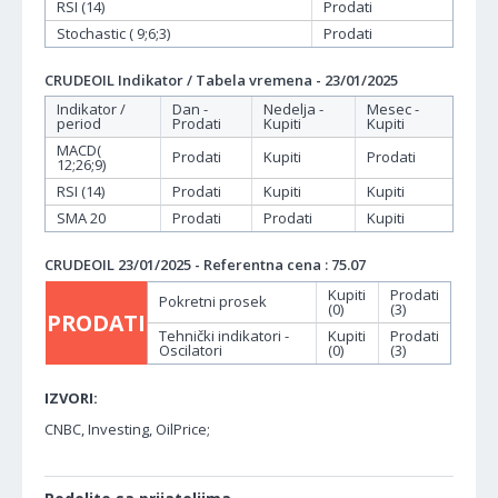
RSI (14)
Prodati
Stochastic ( 9;6;3)
Prodati
CRUDEOIL Indikator / Tabela vremena - 23/01/2025
Indikator /
Dan -
Nedelja -
Mesec -
period
Prodati
Kupiti
Kupiti
MACD(
Prodati
Kupiti
Prodati
12;26;9)
RSI (14)
Prodati
Kupiti
Kupiti
SMA 20
Prodati
Prodati
Kupiti
CRUDEOIL 23/01/2025 - Referentna cena : 75.07
Kupiti
Prodati
Pokretni prosek
(0)
(3)
PRODATI
Tehnički indikatori -
Kupiti
Prodati
Oscilatori
(0)
(3)
IZVORI:
CNBC, Investing, OilPrice;