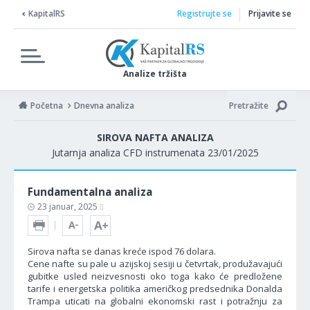
KapitalRS
Registrujte se
Prijavite se
Analize tržišta
Početna
Dnevna analiza
Pretražite
SIROVA NAFTA ANALIZA
Jutarnja analiza CFD instrumenata 23/01/2025
Fundamentalna analiza
23 januar, 2025
Sirova nafta se danas kreće ispod 76 dolara.
Cene nafte su pale u azijskoj sesiji u četvrtak, produžavajući
gubitke usled neizvesnosti oko toga kako će predložene
tarife i energetska politika američkog predsednika Donalda
Trampa uticati na globalni ekonomski rast i potražnju za