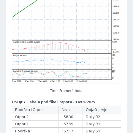
Time Frame: 1 hour
USDJPY Tabela podrške i otpora - 14/01/2025
Podrška i Otpor
Nivo
Objašnjenje
Otpor 2
158.30
Daily R2
Otpor 1
157.99
Daily R1
Podrška 1
157.17
Daily S1