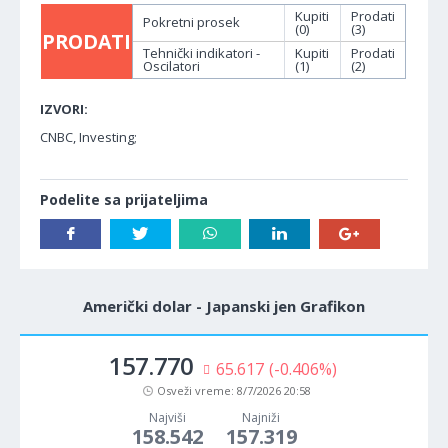
Kupiti
Prodati
Pokretni prosek
(0)
(3)
PRODATI
Tehnički indikatori -
Kupiti
Prodati
Oscilatori
(1)
(2)
IZVORI:
CNBC, Investing;
Podelite sa prijateljima
Američki dolar - Japanski jen Grafikon
157.770
65.617
(-0.406%)
Osveži vreme:
8/7/2026 20:58
Najviši
Najniži
158.542
157.319