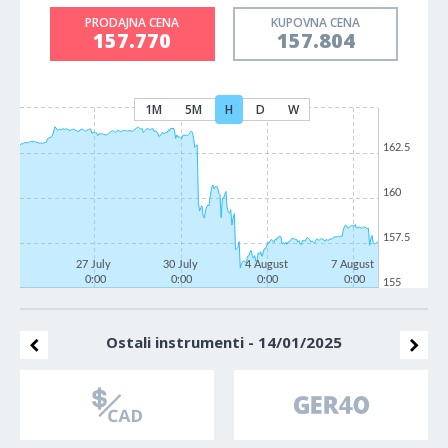
PRODAJNA CENA
KUPOVNA CENA
157.770
157.804
1M
5M
H
D
W
162.5
160
157.5
27 July
30 July
4 August
7 August
0:00
0:00
0:00
0:00
155
Ostali instrumenti - 14/01/2025