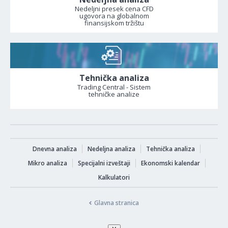
Nedeljni presek cena CFD
ugovora na globalnom
finansijskom tržištu
Tehnička analiza
Trading Central - Sistem
tehničke analize
Dnevna analiza
Nedeljna analiza
Tehnička analiza
Mikro analiza
Specijalni izveštaji
Ekonomski kalendar
Kalkulatori
Glavna stranica