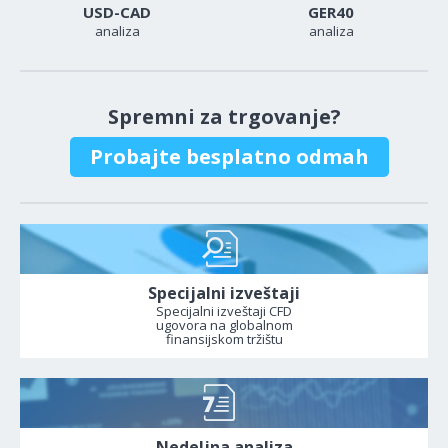
USD-CAD
GER40
analiza
analiza
Spremni za trgovanje?
Probajte besplatno odmah
Specijalni izveštaji
Specijalni izveštaji CFD
ugovora na globalnom
finansijskom tržištu
Nedeljna analiza