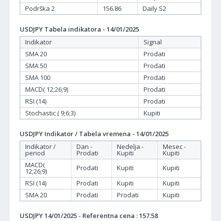
Podrška 2
156.86
Daily S2
USDJPY Tabela indikatora - 14/01/2025
Indikator
Signal
SMA 20
Prodati
SMA 50
Prodati
SMA 100
Prodati
MACD( 12;26;9)
Prodati
RSI (14)
Prodati
Stochastic ( 9;6;3)
Kupiti
USDJPY Indikator / Tabela vremena - 14/01/2025
Indikator /
Dan -
Nedelja -
Mesec -
period
Prodati
Kupiti
Kupiti
MACD(
Prodati
Kupiti
Kupiti
12;26;9)
RSI (14)
Prodati
Kupiti
Kupiti
SMA 20
Prodati
Prodati
Kupiti
USDJPY 14/01/2025 - Referentna cena : 157.58