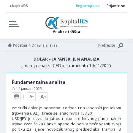
KapitalRS
Registrujte se
Prijavite se
Analize tržišta
Početna
Dnevna analiza
Pretražite
DOLAR - JAPANSKI JEN ANALIZA
Jutarnja analiza CFD instrumenata 14/01/2025
Fundamentalna analiza
14 januar, 2025
Američki dolar je porastao u odnosu na japanski jen tokom
trgovanja u Aziji, kreće se iznad nivoa 157.30.
USD/JPY je uzvratio jutros nakon trodnevnog pada nakon
izjave zvaničnika Banke Japana da banka neće vezati svoju
politiku za izjave novoizabranog predsednika Trampa. U