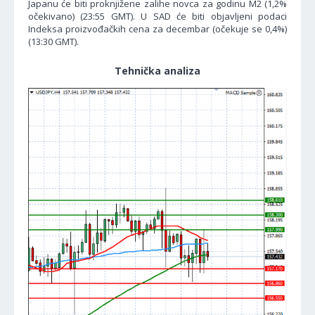
Japanu će biti proknjižene zalihe novca za godinu M2 (1,2%
očekivano) (23:55 GMT). U SAD će biti objavljeni podaci
Indeksa proizvođačkih cena za decembar (očekuje se 0,4%)
(13:30 GMT).
Tehnička analiza