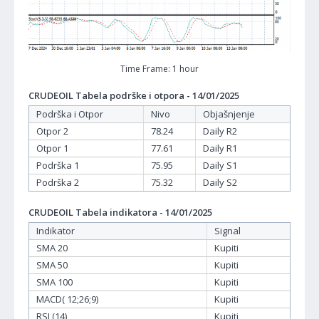
Time Frame: 1 hour
CRUDEOIL Tabela podrške i otpora - 14/01/2025
Podrška i Otpor
Nivo
Objašnjenje
Otpor 2
78.24
Daily R2
Otpor 1
77.61
Daily R1
Podrška 1
75.95
Daily S1
Podrška 2
75.32
Daily S2
CRUDEOIL Tabela indikatora - 14/01/2025
Indikator
Signal
SMA 20
Kupiti
SMA 50
Kupiti
SMA 100
Kupiti
MACD( 12;26;9)
Kupiti
RSI (14)
Kupiti