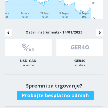
80
21 July
24 July
29 July
3 August
6 August
0:00
0:00
0:00
0:00
0:00
70
Ostali instrumenti - 14/01/2025
USD-CAD
GER40
analiza
analiza
Spremni za trgovanje?
Probajte besplatno odmah