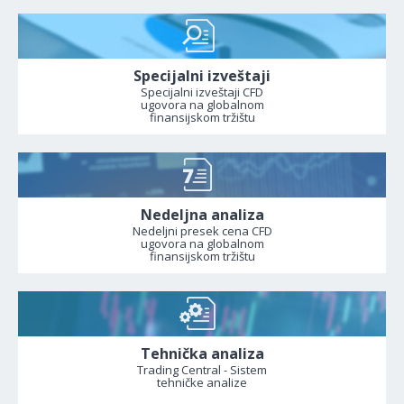
Specijalni izveštaji
Specijalni izveštaji CFD
ugovora na globalnom
finansijskom tržištu
Nedeljna analiza
Nedeljni presek cena CFD
ugovora na globalnom
finansijskom tržištu
Tehnička analiza
Trading Central - Sistem
tehničke analize