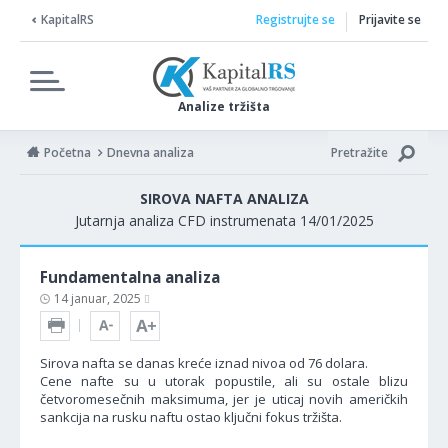
KapitalRS
Registrujte se
Prijavite se
Analize tržišta
Početna
Dnevna analiza
Pretražite
SIROVA NAFTA ANALIZA
Jutarnja analiza CFD instrumenata 14/01/2025
Fundamentalna analiza
14 januar, 2025
Sirova nafta se danas kreće iznad nivoa od 76 dolara.
Cene nafte su u utorak popustile, ali su ostale blizu
četvoromesečnih maksimuma, jer je uticaj novih američkih
sankcija na rusku naftu ostao ključni fokus tržišta.