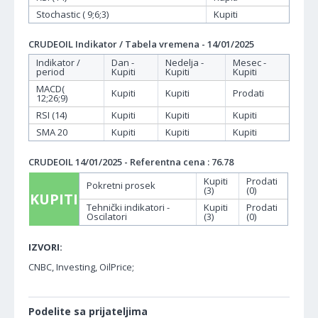
Stochastic ( 9;6;3)
Kupiti
CRUDEOIL Indikator / Tabela vremena - 14/01/2025
Indikator /
Dan -
Nedelja -
Mesec -
period
Kupiti
Kupiti
Kupiti
MACD(
Kupiti
Kupiti
Prodati
12;26;9)
RSI (14)
Kupiti
Kupiti
Kupiti
SMA 20
Kupiti
Kupiti
Kupiti
CRUDEOIL 14/01/2025 - Referentna cena : 76.78
Kupiti
Prodati
Pokretni prosek
(3)
(0)
KUPITI
Tehnički indikatori -
Kupiti
Prodati
Oscilatori
(3)
(0)
IZVORI:
CNBC, Investing, OilPrice;
Podelite sa prijateljima