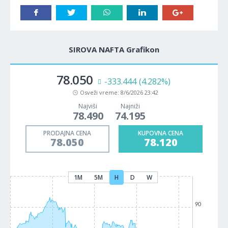
SIROVA NAFTA Grafikon
78.050
-333.444
(4.282%)
Osveži vreme:
8/6/2026 23:42
Najviši
Najniži
78.490
74.195
PRODAJNA CENA
KUPOVNA CENA
78.050
78.120
1M
5M
H
D
W
90