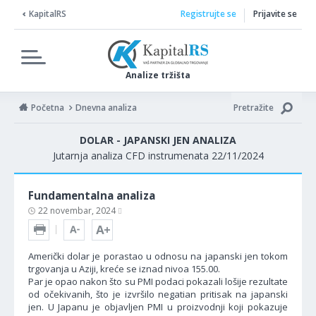
KapitalRS
Registrujte se
Prijavite se
Analize tržišta
Početna
Dnevna analiza
Pretražite
DOLAR - JAPANSKI JEN ANALIZA
Jutarnja analiza CFD instrumenata 22/11/2024
Fundamentalna analiza
22 novembar, 2024
Američki dolar je porastao u odnosu na japanski jen tokom
trgovanja u Aziji, kreće se iznad nivoa 155.00.
Par je opao nakon što su PMI podaci pokazali lošije rezultate
od očekivanih, što je izvršilo negatian pritisak na japanski
jen. U Japanu je objavljen PMI u proizvodnji koji pokazuje