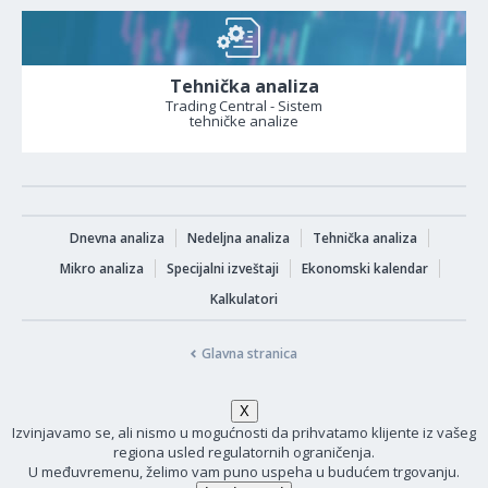
Tehnička analiza
Trading Central - Sistem
tehničke analize
Dnevna analiza
Nedeljna analiza
Tehnička analiza
Mikro analiza
Specijalni izveštaji
Ekonomski kalendar
Kalkulatori
Glavna stranica
Izvinjavamo se, ali nismo u mogućnosti da prihvatamo klijente iz vašeg
regiona usled regulatornih ograničenja.
U međuvremenu, želimo vam puno uspeha u budućem trgovanju.