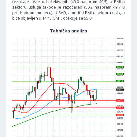
rezultate lošije od očekivanih (49,0 naspram 49,5), a PMI u
sektoru usluga takođe je razočarao (50,2 naspram 49,7 u
prethodnom mesecu). U SAD, američki PMI u sektoru usluga
biće objavljen u 14:45 GMT, očekuje se 55,0.
Tehnička analiza