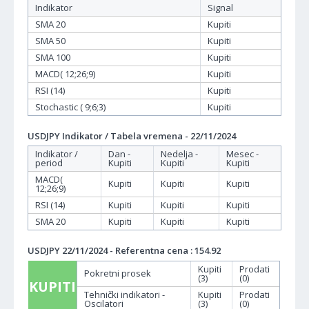
Indikator
Signal
SMA 20
Kupiti
SMA 50
Kupiti
SMA 100
Kupiti
MACD( 12;26;9)
Kupiti
RSI (14)
Kupiti
Stochastic ( 9;6;3)
Kupiti
USDJPY Indikator / Tabela vremena - 22/11/2024
Indikator /
Dan -
Nedelja -
Mesec -
period
Kupiti
Kupiti
Kupiti
MACD(
Kupiti
Kupiti
Kupiti
12;26;9)
RSI (14)
Kupiti
Kupiti
Kupiti
SMA 20
Kupiti
Kupiti
Kupiti
USDJPY 22/11/2024 - Referentna cena : 154.92
Kupiti
Prodati
Pokretni prosek
(3)
(0)
KUPITI
Tehnički indikatori -
Kupiti
Prodati
Oscilatori
(3)
(0)