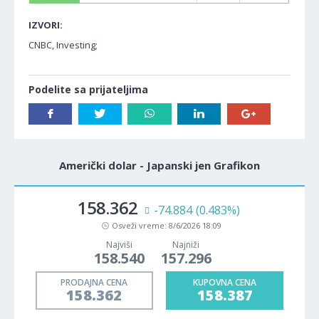
IZVORI:
CNBC, Investing;
Podelite sa prijateljima
Američki dolar - Japanski jen Grafikon
158.362
-74.884
(0.483%)
Osveži vreme:
8/6/2026 18:09
Najviši
Najniži
158.540
157.296
PRODAJNA CENA
KUPOVNA CENA
158.362
158.387