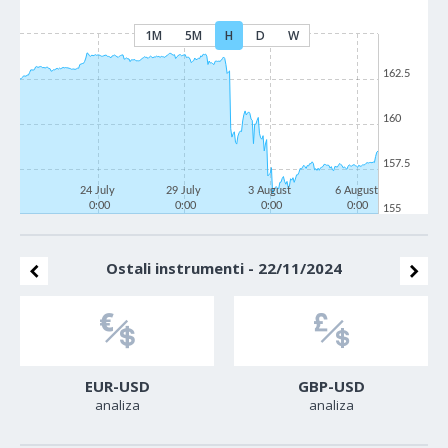
1M
5M
H
D
W
162.5
160
157.5
24 July
29 July
3 August
6 August
0:00
0:00
0:00
0:00
155
Ostali instrumenti - 22/11/2024
EUR-USD
GBP-USD
analiza
analiza