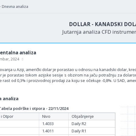
Dnevna analiza
DOLLAR - KANADSKI DOL
Jutarnja analiza CFD instrume
ntalna analiza
mbar, 2024
vanja u Aziji, američki dolar je porastao u odnosu na kanadski dolar, kre
ar je porastao tokom azijske sesije s obzirom na jaču potražnju za dolarom
e rast od 0,3% i proizvodnoj prodaji za koju se očekuje -0,8%. U SAD, amer
 analiza
bela podrške i otpora - 22/11/2024
 i Otpor
Nivo
Objašnjenje
1.4033
Daily R2
1.4011
Daily R1