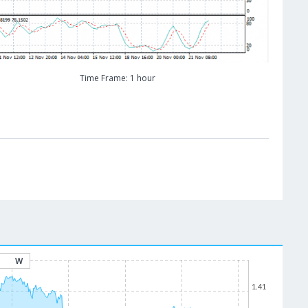
Time Frame: 1 hour
W
1.41