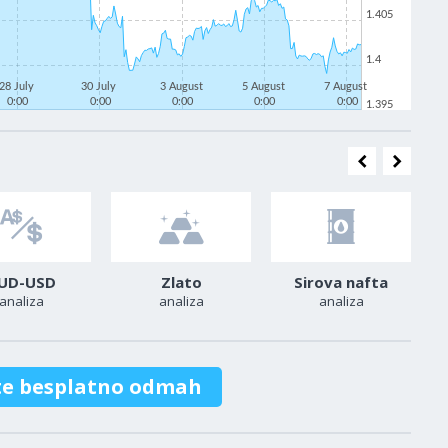
1.405
1.4
28 July
30 July
3 August
5 August
7 August
0:00
0:00
0:00
0:00
0:00
1.395
UD-USD
Zlato
Sirova nafta
analiza
analiza
analiza
te besplatno odmah