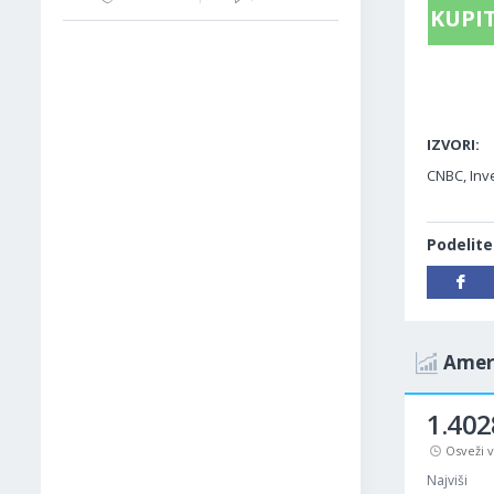
KUPIT
IZVORI:
CNBC, Inve
Podelite
Ameri
1.402
Osveži 
Najviši