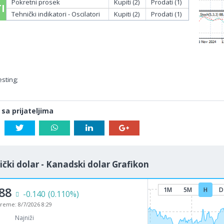
Pokretni prosek
Kupiti (2)
Prodati (1)
I
Tehnički indikatori - Oscilatori
Kupiti (2)
Prodati (1)
sting;
 sa prijateljima
čki dolar - Kanadski dolar Grafikon
88
1M
5M
H
D
-0.140
(0.110%)
vreme:
8/7/2026 8:29
Najniži