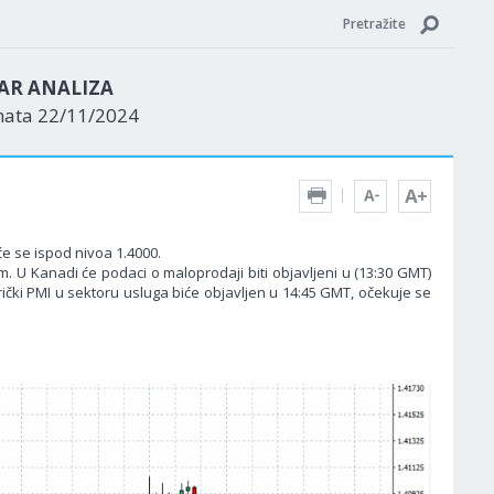
Pretražite
AR ANALIZA
nata 22/11/2024
će se ispod nivoa 1.4000.
. U Kanadi će podaci o maloprodaji biti objavljeni u (13:30 GMT)
ički PMI u sektoru usluga biće objavljen u 14:45 GMT, očekuje se