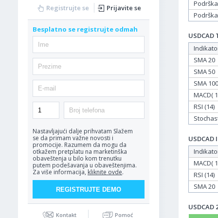
Podrška
Registrujte se
Prijavite se
Podrška
Besplatno se registrujte odmah
USDCAD Ta
Indikato
SMA 20
SMA 50
SMA 10
MACD( 12
RSI (14)
Stochasti
Nastavljajući dalje prihvatam
Slažem
se da primam važne novosti i
USDCAD In
promocije. Razumem da mogu da
Indikato
otkažem pretplatu na marketinška
obaveštenja u bilo kom trenutku
MACD( 12
putem podešavanja u obaveštenjima.
Za više informacija,
kliknite ovde
.
RSI (14)
SMA 20
USDCAD 22
Kontakt
Pomoć