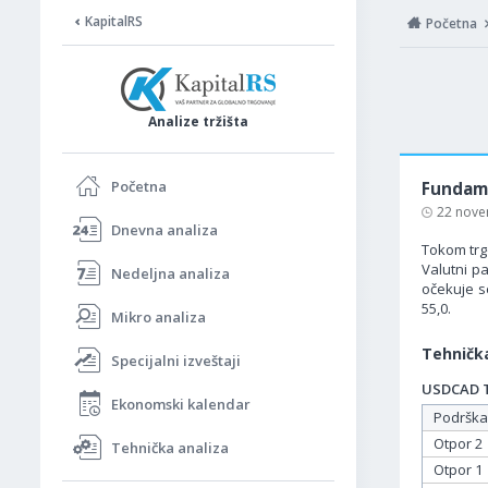
KapitalRS
Početna
Analize tržišta
Početna
Fundame
22 nove
Dnevna analiza
Tokom trgo
Valutni p
Nedeljna analiza
očekuje s
55,0.
Mikro analiza
Tehnička
Specijalni izveštaji
USDCAD Ta
Ekonomski kalendar
Podrška
Otpor 2
Tehnička analiza
Otpor 1