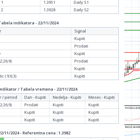
 1
1.3951
Daily S1
 2
1.3928
Daily S2
bela indikatora - 22/11/2024
r
Signal
Kupiti
Prodati
0
Kupiti
;26;9)
Prodati
Kupiti
c ( 9;6;3)
Kupiti
dikator / Tabela vremena - 22/11/2024
r / period
Dan - Kupiti
Nedelja - Kupiti
Mesec - Kupiti
;26;9)
Prodati
Kupiti
Kupiti
Kupiti
Kupiti
Kupiti
Kupiti
Kupiti
Kupiti
/11/2024 - Referentna cena : 1.3982