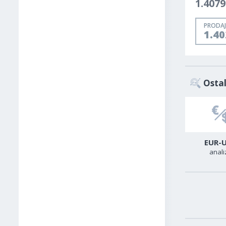
1.4079
PRODAJ
1.4
Ostal
USD-TRY
GER40
EUR-
analiza
analiza
anali