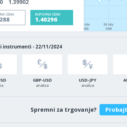
0
1.39902
NA CENA
KUPOVNA CENA
0288
1.40296
22 July
24 July
0:00
0:00
i instrumenti - 22/11/2024
USD
GBP-USD
USD-JPY
A
za
analiza
analiza
Spremni za trgovanje?
Probaj