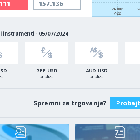
.111
157.136
24 July
2
0:00
i instrumenti - 05/07/2024
USD
GBP-USD
AUD-USD
za
analiza
analiza
Spremni za trgovanje?
Probaj