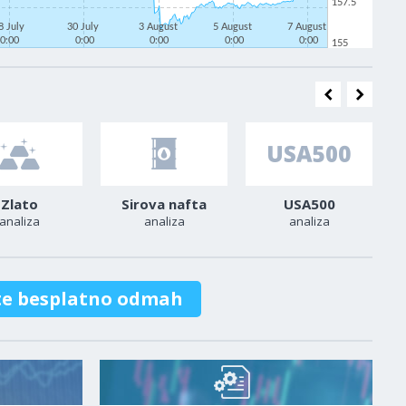
157.5
8 July
30 July
3 August
5 August
7 August
0:00
0:00
0:00
0:00
0:00
155
Zlato
Sirova nafta
USA500
analiza
analiza
analiza
te besplatno odmah