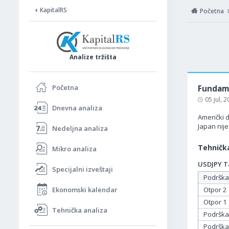
KapitalRS
Početna
Analize tržišta
Početna
Fundame
05 jul, 
Dnevna analiza
Američki d
Japan nij
Nedeljna analiza
Tehnička
Mikro analiza
USDJPY Ta
Specijalni izveštaji
Podrška
Ekonomski kalendar
Otpor 2
Otpor 1
Tehnička analiza
Podrška
Podrška