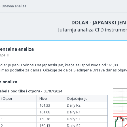
Dnevna analiza
DOLAR - JAPANSKI JE
Jutarnja analiza CFD instrume
ntalna analiza
2024
olar je pao u odnosu na japanski jen, kreće se ispod nivoa od 161,00.
e imao podatke za danas. Očekuje se da će Sjedinjene Države danas objavi
 analiza
bela podrške i otpora - 05/07/2024
 i Otpor
Nivo
Objašnjenje
161.33
Daily R2
161.08
Daily R1
 1
160.38
Daily S1
 2
160.13
Daily S2