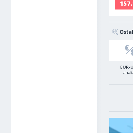
157
Ostal
USD-CAD
GER40
EUR-
analiza
analiza
anali