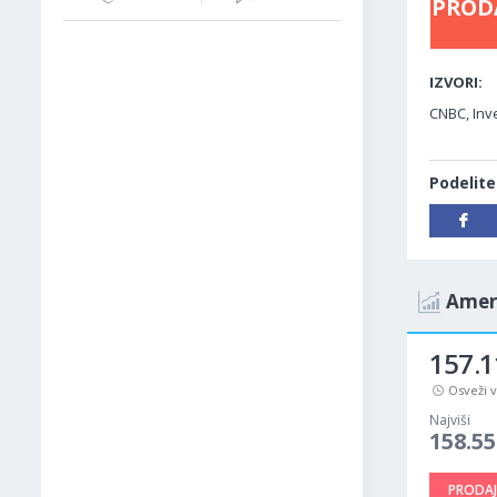
PROD
IZVORI:
CNBC, Inve
Podelite
Ameri
157.1
Osveži 
Najviši
158.55
PRODAJ