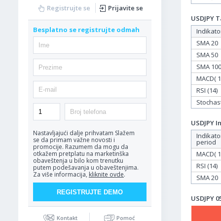
Registrujte se
Prijavite se
USDJPY Ta
Besplatno se registrujte odmah
Indikato
SMA 20
SMA 50
SMA 10
MACD( 12
RSI (14)
Stochasti
USDJPY In
Nastavljajući dalje prihvatam
Slažem
Indikato
se da primam važne novosti i
period
promocije. Razumem da mogu da
MACD( 12
otkažem pretplatu na marketinška
obaveštenja u bilo kom trenutku
RSI (14)
putem podešavanja u obaveštenjima.
Za više informacija,
kliknite ovde
.
SMA 20
USDJPY 05
Kontakt
Pomoć