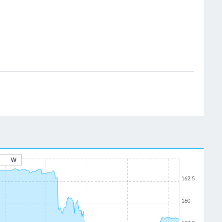
W
162.5
160