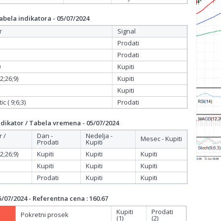
bela indikatora - 05/07/2024
r
Signal
Prodati
Prodati
0
Kupiti
;26;9)
Kupiti
Kupiti
c ( 9;6;3)
Prodati
dikator / Tabela vremena - 05/07/2024
r /
Dan -
Nedelja -
Mesec - Kupiti
Prodati
Kupiti
;26;9)
Kupiti
Kupiti
Kupiti
Kupiti
Kupiti
Kupiti
Prodati
Kupiti
Kupiti
/07/2024 - Referentna cena : 160.67
Kupiti
Prodati
Pokretni prosek
(1)
(2)