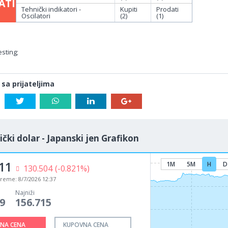
ATI
Tehnički indikatori -
Kupiti
Prodati
Oscilatori
(2)
(1)
sting;
 sa prijateljima
čki dolar - Japanski jen Grafikon
11
1M
5M
H
D
130.504
(-0.821%)
vreme:
8/7/2026 12:37
Najniži
9
156.715
NA CENA
KUPOVNA CENA