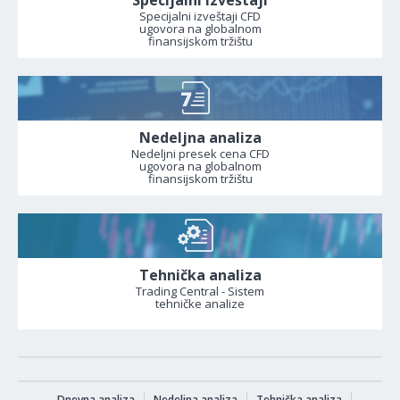
Specijalni izveštaji
Specijalni izveštaji CFD
ugovora na globalnom
finansijskom tržištu
Nedeljna analiza
Nedeljni presek cena CFD
ugovora na globalnom
finansijskom tržištu
Tehnička analiza
Trading Central - Sistem
tehničke analize
Dnevna analiza
Nedeljna analiza
Tehnička analiza