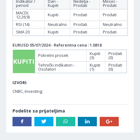
Indikator /
Dan -
Nedelja -
Mesec -
period
Kupiti
Prodati
Prodati
MACD(
Kupiti
Prodati
Prodati
12;26;9)
RSI (14)
Neutralno
Prodati
Neutralno
SMA 20
Kupiti
Prodati
Prodati
EURUSD 05/07/2024 - Referentna cena : 1.0818
Kupiti
Prodati
Pokretni prosek
(3)
(0)
KUPITI
Tehnički indikatori -
Kupiti
Prodati
Oscilatori
(1)
(0)
IZVORI:
CNBC, Investing;
Podelite sa prijateljima