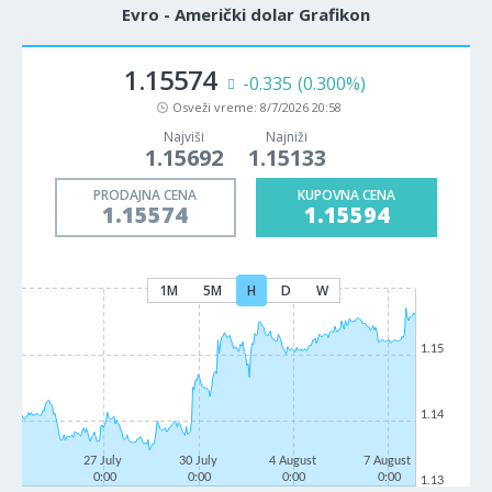
Evro - Američki dolar Grafikon
1.15574
-0.335
(0.300%)
Osveži vreme:
8/7/2026 20:58
Najviši
Najniži
1.15692
1.15133
PRODAJNA CENA
KUPOVNA CENA
1.15574
1.15594
1M
5M
H
D
W
1.15
1.14
27 July
30 July
4 August
7 August
0:00
0:00
0:00
0:00
1.13