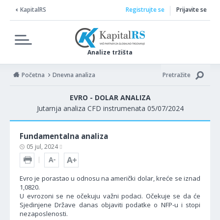
KapitalRS
Registrujte se
Prijavite se
Analize tržišta
Početna
Dnevna analiza
Pretražite
EVRO - DOLAR ANALIZA
Jutarnja analiza CFD instrumenata 05/07/2024
Fundamentalna analiza
05 jul, 2024
Evro je porastao u odnosu na američki dolar, kreće se iznad
1,0820.
U evrozoni se ne očekuju važni podaci. Očekuje se da će
Sjedinjene Države danas objaviti podatke o NFP-u i stopi
nezaposlenosti.