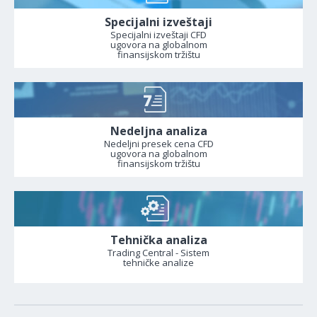
Specijalni izveštaji
Specijalni izveštaji CFD
ugovora na globalnom
finansijskom tržištu
Nedeljna analiza
Nedeljni presek cena CFD
ugovora na globalnom
finansijskom tržištu
Tehnička analiza
Trading Central - Sistem
tehničke analize