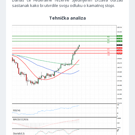
Danas će Federalne rezerve Sjedinjenih Država održati
sastanak kako bi utvrdile svoju odluku o kamatnoj stopi.
Tehnička analiza