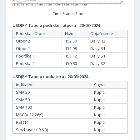
Time Frame: 1 hour
USDJPY Tabela podrške i otpora - 20/03/2024
Podrška i Otpor
Nivo
Objašnjenje
Otpor 2
152.30
Daily R2
Otpor 1
151.98
Daily R1
Podrška 1
151.12
Daily S1
Podrška 2
150.80
Daily S2
USDJPY Tabela indikatora - 20/03/2024
Indikator
Signal
SMA 20
Kupiti
SMA 50
Kupiti
SMA 100
Kupiti
MACD( 12;26;9)
Kupiti
RSI (14)
Kupiti
Stochastic ( 9;6;3)
Kupiti