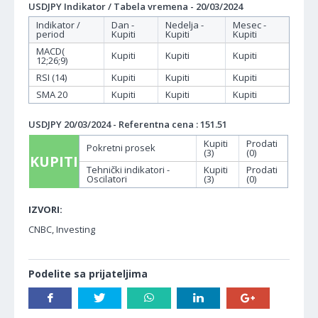
USDJPY Indikator / Tabela vremena - 20/03/2024
Indikator /
Dan -
Nedelja -
Mesec -
period
Kupiti
Kupiti
Kupiti
MACD(
Kupiti
Kupiti
Kupiti
12;26;9)
RSI (14)
Kupiti
Kupiti
Kupiti
SMA 20
Kupiti
Kupiti
Kupiti
USDJPY 20/03/2024 - Referentna cena : 151.51
Kupiti
Prodati
Pokretni prosek
(3)
(0)
KUPITI
Tehnički indikatori -
Kupiti
Prodati
Oscilatori
(3)
(0)
IZVORI:
CNBC, Investing
Podelite sa prijateljima