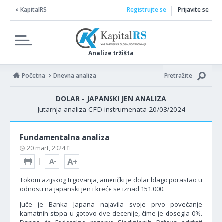
KapitalRS
Registrujte se
Prijavite se
Analize tržišta
Početna
Dnevna analiza
Pretražite
DOLAR - JAPANSKI JEN ANALIZA
Jutarnja analiza CFD instrumenata 20/03/2024
Fundamentalna analiza
20 mart, 2024
Tokom azijskog trgovanja, američki je dolar blago porastao u
odnosu na japanski jen i kreće se iznad 151.000.
Juče je Banka Japana najavila svoje prvo povećanje
kamatnih stopa u gotovo dve decenije, čime je dosegla 0%.