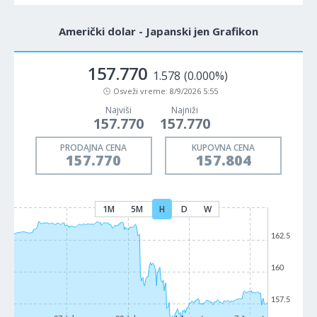
Američki dolar - Japanski jen Grafikon
157.770
1.578
(0.000%)
Osveži vreme:
8/9/2026 5:55
Najviši
Najniži
157.770
157.770
PRODAJNA CENA
KUPOVNA CENA
157.770
157.804
1M
5M
H
D
W
162.5
160
157.5