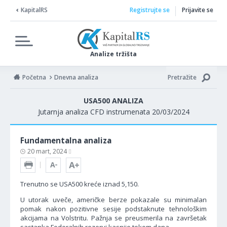
KapitalRS
Registrujte se
Prijavite se
Analize tržišta
Početna
Dnevna analiza
Pretražite
USA500 ANALIZA
Jutarnja analiza CFD instrumenata 20/03/2024
Fundamentalna analiza
20 mart, 2024
Trenutno se USA500 kreće iznad 5,150.
U utorak uveče, američke berze pokazale su minimalan
pomak nakon pozitivne sesije podstaknute tehnološkim
akcijama na Volstritu. Pažnja se preusmerila na završetak