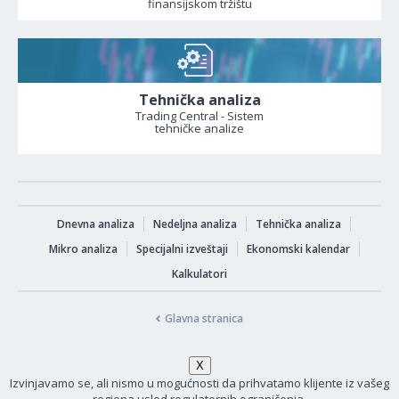
finansijskom tržištu
Tehnička analiza
Trading Central - Sistem
tehničke analize
Dnevna analiza
Nedeljna analiza
Tehnička analiza
Mikro analiza
Specijalni izveštaji
Ekonomski kalendar
Kalkulatori
Glavna stranica
Izvinjavamo se, ali nismo u mogućnosti da prihvatamo klijente iz vašeg
regiona usled regulatornih ograničenja.