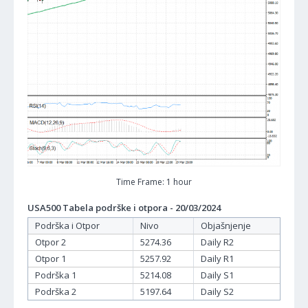
Time Frame: 1 hour
USA500 Tabela podrške i otpora - 20/03/2024
Podrška i Otpor
Nivo
Objašnjenje
Otpor 2
5274.36
Daily R2
Otpor 1
5257.92
Daily R1
Podrška 1
5214.08
Daily S1
Podrška 2
5197.64
Daily S2