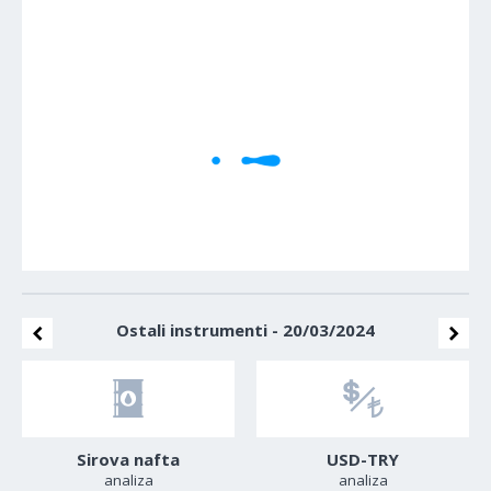
1M
5M
H
D
W
Cene se učitavaju..
Ostali instrumenti - 20/03/2024
Sirova nafta
USD-TRY
analiza
analiza