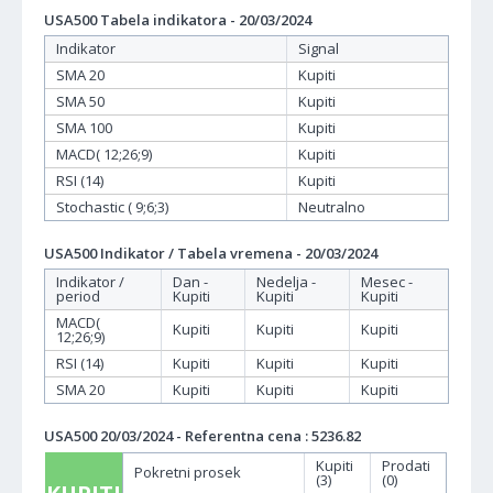
USA500 Tabela indikatora - 20/03/2024
Indikator
Signal
SMA 20
Kupiti
SMA 50
Kupiti
SMA 100
Kupiti
MACD( 12;26;9)
Kupiti
RSI (14)
Kupiti
Stochastic ( 9;6;3)
Neutralno
USA500 Indikator / Tabela vremena - 20/03/2024
Indikator /
Dan -
Nedelja -
Mesec -
period
Kupiti
Kupiti
Kupiti
MACD(
Kupiti
Kupiti
Kupiti
12;26;9)
RSI (14)
Kupiti
Kupiti
Kupiti
SMA 20
Kupiti
Kupiti
Kupiti
USA500 20/03/2024 - Referentna cena : 5236.82
Kupiti
Prodati
Pokretni prosek
(3)
(0)