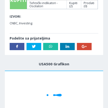
KUPITI
Tehnički indikatori -
Kupiti
Prodati
Oscilatori
(2)
(0)
IZVORI:
CNBC, Investing
Podelite sa prijateljima
USA500 Grafikon