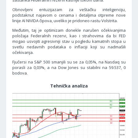
sastanka Federalnih rezervi kasnije tokom dana.
Obnovljeni entuzijazam za veštačku inteligenciju,
podstaknut najavom o cenama i detaljima otpreme nove
linije AI NIVIDA čipova, uveliko je pridoneo rastu Volstrita.
Međutim, taj je optimizam donekle narušen očekivanjima
položaja Federalnih rezervi, kao i strahovima da bi FED
mogao usvojiti agresivniji stav u pogledu kamatnih stopa u
svetlu nedavnih podataka o inflaciji koji su nadmašili
očekivanja.
Fjučersi na S&P 500 smanjili su se za 0,05%, na Nasdaq su
porasli za 0,03%, a na Dow Jones su stabilni na 59.537, 0
bodova.
Tehnička analiza