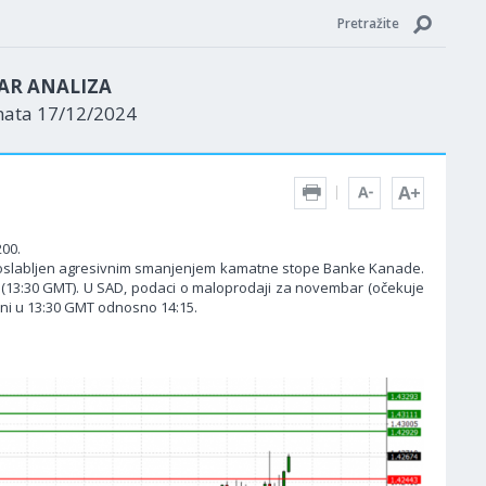
Pretražite
AR ANALIZA
nata 17/12/2024
200.
lje oslabljen agresivnim smanjenjem kamatne stope Banke Kanade.
a) (13:30 GMT). U SAD, podaci o maloprodaji za novembar (očekuje
jeni u 13:30 GMT odnosno 14:15.