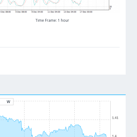
Time Frame: 1 hour
W
1.41
1.4