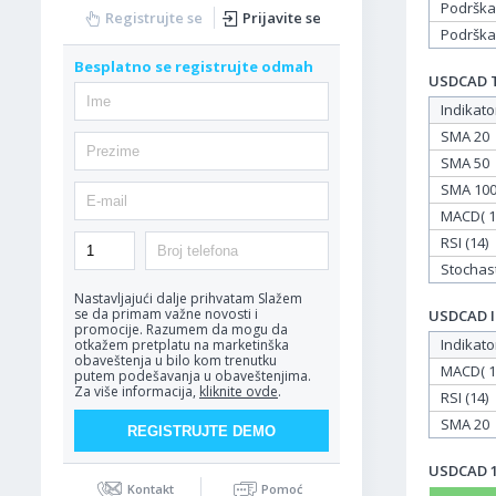
Podrška
Registrujte se
Prijavite se
Podrška
Besplatno se registrujte odmah
USDCAD Ta
Indikato
SMA 20
SMA 50
SMA 10
MACD( 12
RSI (14)
Stochasti
Nastavljajući dalje prihvatam
Slažem
se da primam važne novosti i
USDCAD In
promocije. Razumem da mogu da
Indikato
otkažem pretplatu na marketinška
obaveštenja u bilo kom trenutku
MACD( 12
putem podešavanja u obaveštenjima.
Za više informacija,
kliknite ovde
.
RSI (14)
SMA 20
USDCAD 17
Kontakt
Pomoć