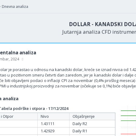
Dnevna analiza
DOLLAR - KANADSKI DOL
Jutarnja analiza CFD instrume
ntalna analiza
mbar, 2024
dolar je porastao u odnosu na kanadski dolar, kreće se iznad nivoa od 1.4
etao u pozitivnom smeru četvrti dan zaredom, jer je kanadski dolar i da
će biti objavljeni podaci o inflaciji CPI za novembar (0,4% prošlog mesec
 PMI u industrijskoj proizvodnji za novembar (očekuje se 0,1%) biće objavl
 analiza
bela podrške i otpora - 17/12/2024
 i Otpor
Nivo
Objašnjenje
1.43111
Daily R2
1.42929
Daily R1