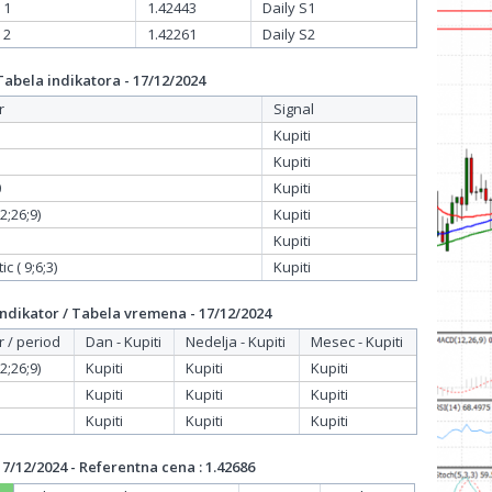
 1
1.42443
Daily S1
 2
1.42261
Daily S2
bela indikatora - 17/12/2024
r
Signal
Kupiti
Kupiti
0
Kupiti
;26;9)
Kupiti
Kupiti
c ( 9;6;3)
Kupiti
dikator / Tabela vremena - 17/12/2024
r / period
Dan - Kupiti
Nedelja - Kupiti
Mesec - Kupiti
;26;9)
Kupiti
Kupiti
Kupiti
Kupiti
Kupiti
Kupiti
Kupiti
Kupiti
Kupiti
/12/2024 - Referentna cena : 1.42686