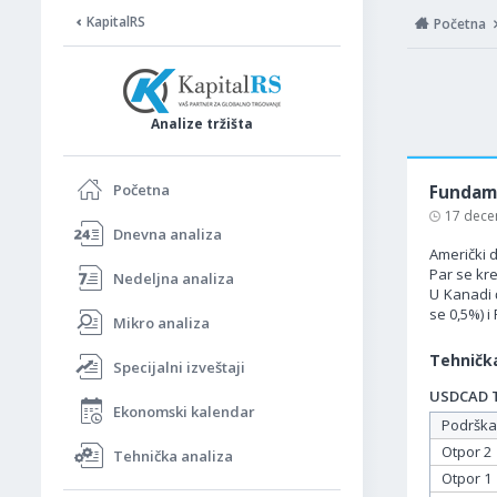
KapitalRS
Početna
Analize tržišta
Početna
Fundame
17 dece
Dnevna analiza
Američki 
Par se kr
Nedeljna analiza
U Kanadi 
se 0,5%) i
Mikro analiza
Tehnička
Specijalni izveštaji
USDCAD Ta
Ekonomski kalendar
Podrška
Otpor 2
Tehnička analiza
Otpor 1