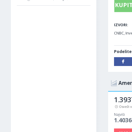
KUPIT
IZVORI:
CNBC, Inve
Podelite
Ameri
1.393
Osveži 
Najviši
1.4036