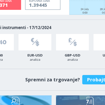
NA CENA
KUPOVNA CENA
9371
1.39445
24 July
28 J
0:00
0:
i instrumenti - 17/12/2024
40
EUR-USD
GBP-USD
U
za
analiza
analiza
Spremni za trgovanje?
Probaj