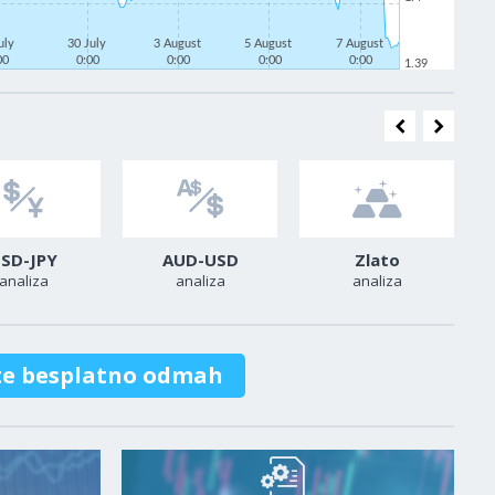
uly
30 July
3 August
5 August
7 August
00
0:00
0:00
0:00
0:00
1.39
SD-JPY
AUD-USD
Zlato
analiza
analiza
analiza
te besplatno odmah