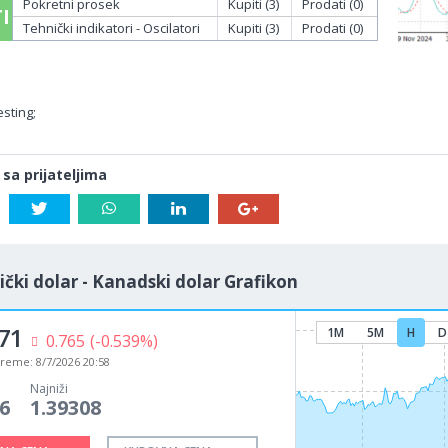
Pokretni prosek
Kupiti (3)
Prodati (0)
I
Tehnički indikatori - Oscilatori
Kupiti (3)
Prodati (0)
sting;
 sa prijateljima
čki dolar - Kanadski dolar Grafikon
71
1M
5M
H
D
0.765
(-0.539%)
vreme:
8/7/2026 20:58
Najniži
6
1.39308