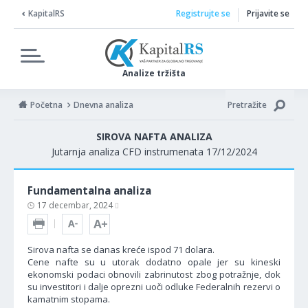
KapitalRS
Registrujte se
Prijavite se
Analize tržišta
Početna
Dnevna analiza
Pretražite
SIROVA NAFTA ANALIZA
Jutarnja analiza CFD instrumenata 17/12/2024
Fundamentalna analiza
17 decembar, 2024
Sirova nafta se danas kreće ispod 71 dolara.
Cene nafte su u utorak dodatno opale jer su kineski
ekonomski podaci obnovili zabrinutost zbog potražnje, dok
su investitori i dalje oprezni uoči odluke Federalnih rezervi o
kamatnim stopama.