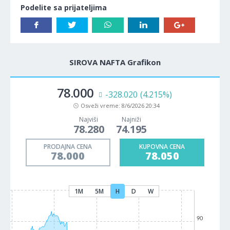
Podelite sa prijateljima
SIROVA NAFTA Grafikon
78.000
-328.020
(4.215%)
Osveži vreme:
8/6/2026 20:34
Najviši
Najniži
78.280
74.195
PRODAJNA CENA
KUPOVNA CENA
78.000
78.050
1M
5M
H
D
W
90