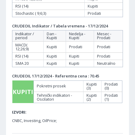
RSI (14)
Kupiti
Stochastic ( 9;6;3)
Prodati
CRUDEOIL Indikator / Tabela vremena - 17/12/2024
Indikator /
Dan -
Nedelja -
Mesec -
period
Kupiti
Kupiti
Prodati
MACD(
Kupiti
Prodati
Prodati
12;26;9)
RSI (14)
Kupiti
Kupiti
Prodati
SMA 20
Kupiti
Kupiti
Neutralno
CRUDEOIL 17/12/2024 - Referentna cena : 70.45
Kupiti
Prodati
Pokretni prosek
(3)
(0)
KUPITI
Tehnički indikatori -
Kupiti
Prodati
Oscilatori
(2)
(1)
IZVORI:
CNBC, Investing, OilPrice;