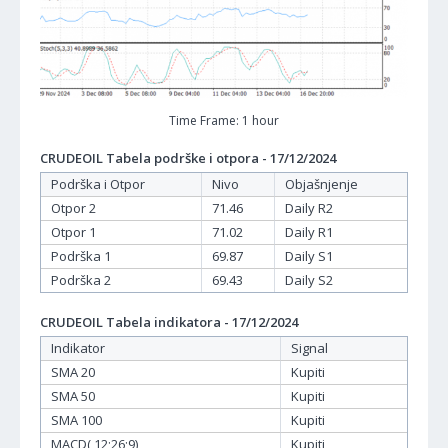
Time Frame: 1 hour
CRUDEOIL Tabela podrške i otpora - 17/12/2024
Podrška i Otpor
Nivo
Objašnjenje
Otpor 2
71.46
Daily R2
Otpor 1
71.02
Daily R1
Podrška 1
69.87
Daily S1
Podrška 2
69.43
Daily S2
CRUDEOIL Tabela indikatora - 17/12/2024
Indikator
Signal
SMA 20
Kupiti
SMA 50
Kupiti
SMA 100
Kupiti
MACD( 12;26;9)
Kupiti