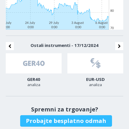
80
21 July
24 July
29 July
3 August
6 August
0:00
0:00
0:00
0:00
0:00
70
Ostali instrumenti - 17/12/2024
GER40
EUR-USD
analiza
analiza
Spremni za trgovanje?
Probajte besplatno odmah