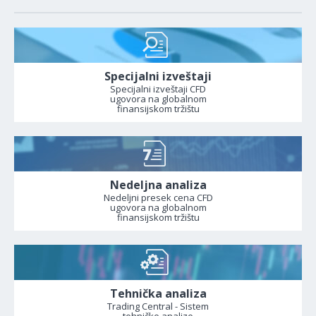
Specijalni izveštaji
Specijalni izveštaji CFD
ugovora na globalnom
finansijskom tržištu
Nedeljna analiza
Nedeljni presek cena CFD
ugovora na globalnom
finansijskom tržištu
Tehnička analiza
Trading Central - Sistem
tehničke analize