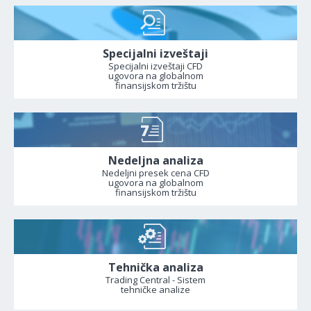
Specijalni izveštaji
Specijalni izveštaji CFD
ugovora na globalnom
finansijskom tržištu
Nedeljna analiza
Nedeljni presek cena CFD
ugovora na globalnom
finansijskom tržištu
Tehnička analiza
Trading Central - Sistem
tehničke analize