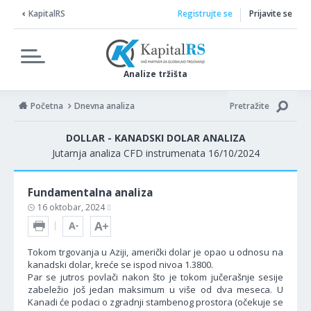
KapitalRS
Registrujte se
Prijavite se
Analize tržišta
Početna
Dnevna analiza
Pretražite
DOLLAR - KANADSKI DOLAR ANALIZA
Jutarnja analiza CFD instrumenata 16/10/2024
Fundamentalna analiza
16 oktobar, 2024
Tokom trgovanja u Aziji, američki dolar je opao u odnosu na
kanadski dolar, kreće se ispod nivoa 1.3800.
Par se jutros povlači nakon što je tokom jučerašnje sesije
zabeležio još jedan maksimum u više od dva meseca. U
Kanadi će podaci o zgradnji stambenog prostora (očekuje se