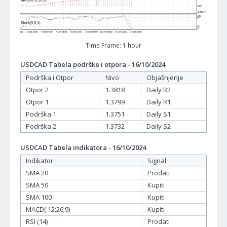
Time Frame: 1 hour
USDCAD Tabela podrške i otpora - 16/10/2024
Podrška i Otpor
Nivo
Objašnjenje
Otpor 2
1.3818
Daily R2
Otpor 1
1.3799
Daily R1
Podrška 1
1.3751
Daily S1
Podrška 2
1.3732
Daily S2
USDCAD Tabela indikatora - 16/10/2024
Indikator
Signal
SMA 20
Prodati
SMA 50
Kupiti
SMA 100
Kupiti
MACD( 12;26;9)
Kupiti
RSI (14)
Prodati