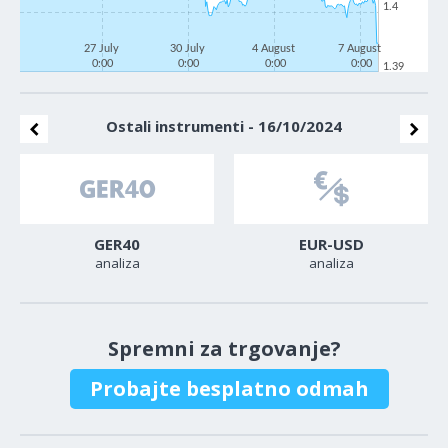
1.4
27 July
30 July
4 August
7 August
0:00
0:00
0:00
0:00
1.39
Ostali instrumenti - 16/10/2024
GER40
EUR-USD
analiza
analiza
Spremni za trgovanje?
Probajte besplatno odmah