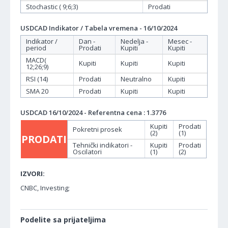
Stochastic ( 9;6;3)
Prodati
USDCAD Indikator / Tabela vremena - 16/10/2024
Indikator /
Dan -
Nedelja -
Mesec -
period
Prodati
Kupiti
Kupiti
MACD(
Kupiti
Kupiti
Kupiti
12;26;9)
RSI (14)
Prodati
Neutralno
Kupiti
SMA 20
Prodati
Kupiti
Kupiti
USDCAD 16/10/2024 - Referentna cena : 1.3776
Kupiti
Prodati
Pokretni prosek
(2)
(1)
PRODATI
Tehnički indikatori -
Kupiti
Prodati
Oscilatori
(1)
(2)
IZVORI:
CNBC, Investing;
Podelite sa prijateljima