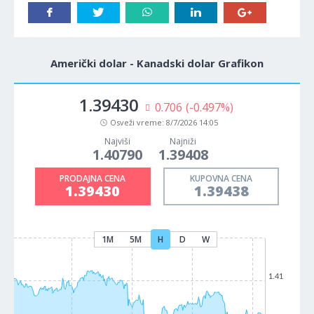
Američki dolar - Kanadski dolar Grafikon
1.39430
0.706
(-0.497%)
Osveži vreme:
8/7/2026 14:05
Najviši
Najniži
1.40790
1.39408
PRODAJNA CENA
KUPOVNA CENA
1.39430
1.39438
1M
5M
H
D
W
1.41