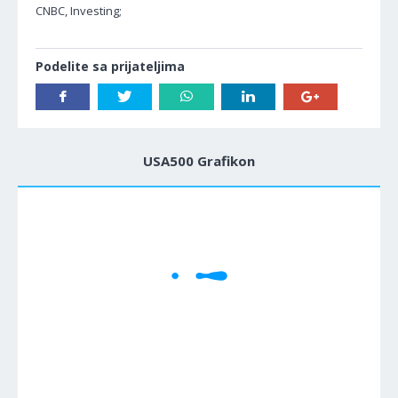
CNBC, Investing;
Podelite sa prijateljima
USA500 Grafikon
1M
5M
H
D
W
Cene se učitavaju..