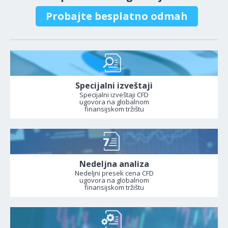
Probajte besplatno odmah
Specijalni izveštaji
Specijalni izveštaji CFD
ugovora na globalnom
finansijskom tržištu
Nedeljna analiza
Nedeljni presek cena CFD
ugovora na globalnom
finansijskom tržištu