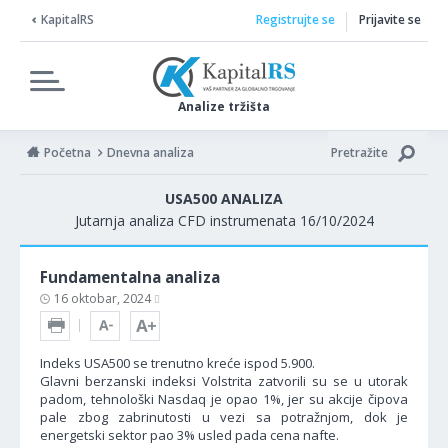
KapitalRS
Registrujte se
Prijavite se
Analize tržišta
Početna
Dnevna analiza
Pretražite
USA500 ANALIZA
Jutarnja analiza CFD instrumenata 16/10/2024
Fundamentalna analiza
16 oktobar, 2024
Indeks USA500 se trenutno kreće ispod 5.900.
Glavni berzanski indeksi Volstrita zatvorili su se u utorak
padom, tehnološki Nasdaq je opao 1%, jer su akcije čipova
pale zbog zabrinutosti u vezi sa potražnjom, dok je
energetski sektor pao 3% usled pada cena nafte.