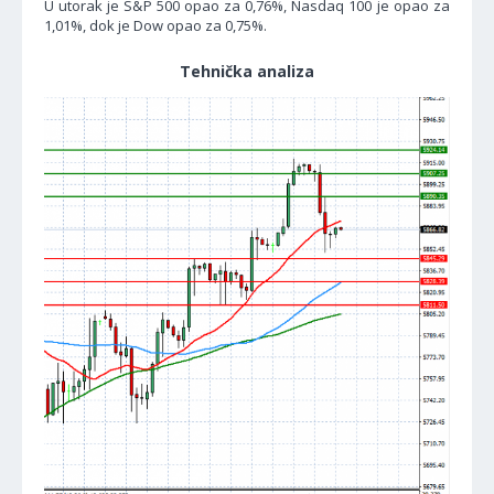
U utorak je S&P 500 opao za 0,76%, Nasdaq 100 je opao za
1,01%, dok je Dow opao za 0,75%.
Tehnička analiza