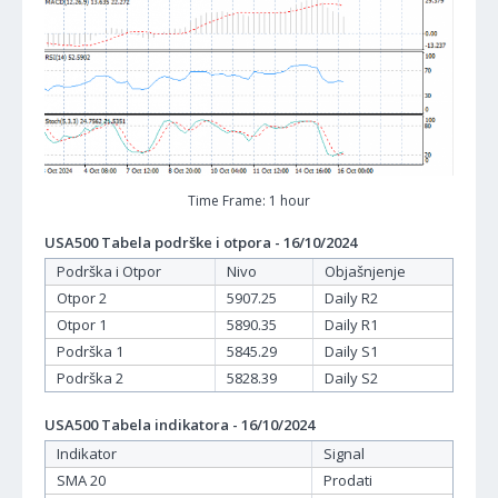
Time Frame: 1 hour
USA500 Tabela podrške i otpora - 16/10/2024
Podrška i Otpor
Nivo
Objašnjenje
Otpor 2
5907.25
Daily R2
Otpor 1
5890.35
Daily R1
Podrška 1
5845.29
Daily S1
Podrška 2
5828.39
Daily S2
USA500 Tabela indikatora - 16/10/2024
Indikator
Signal
SMA 20
Prodati