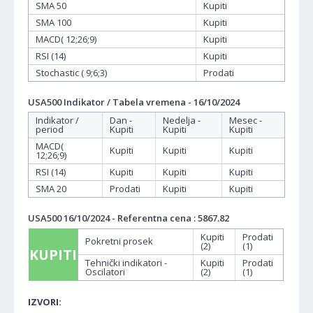
SMA 50
Kupiti
SMA 100
Kupiti
MACD( 12;26;9)
Kupiti
RSI (14)
Kupiti
Stochastic ( 9;6;3)
Prodati
USA500 Indikator / Tabela vremena - 16/10/2024
Indikator /
Dan -
Nedelja -
Mesec -
period
Kupiti
Kupiti
Kupiti
MACD(
Kupiti
Kupiti
Kupiti
12;26;9)
RSI (14)
Kupiti
Kupiti
Kupiti
SMA 20
Prodati
Kupiti
Kupiti
USA500 16/10/2024 - Referentna cena : 5867.82
Kupiti
Prodati
Pokretni prosek
(2)
(1)
KUPITI
Tehnički indikatori -
Kupiti
Prodati
Oscilatori
(2)
(1)
IZVORI: