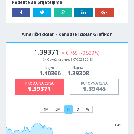
Podelite sa prijateljima
Američki dolar - Kanadski dolar Grafikon
1.39371
0.765
(-0.539%)
Osveži vreme:
8/7/2026 20:58
Najviši
Najniži
1.40366
1.39308
PRODAJNA CENA
KUPOVNA CENA
1.39371
1.39445
1M
5M
H
D
W
1.41