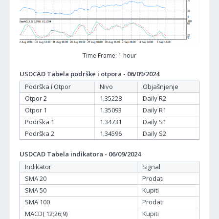
Time Frame: 1 hour
USDCAD Tabela podrške i otpora - 06/09/2024
Podrška i Otpor
Nivo
Objašnjenje
Otpor 2
1.35228
Daily R2
Otpor 1
1.35093
Daily R1
Podrška 1
1.34731
Daily S1
Podrška 2
1.34596
Daily S2
USDCAD Tabela indikatora - 06/09/2024
Indikator
Signal
SMA 20
Prodati
SMA 50
Kupiti
SMA 100
Prodati
MACD( 12;26;9)
Kupiti