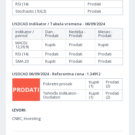
RSI (14)
Prodati
Stochastic ( 9;6;3)
Prodati
USDCAD Indikator / Tabela vremena - 06/09/2024
Indikator /
Dan -
Nedelja -
Mesec -
period
Prodati
Prodati
Prodati
MACD(
Kupiti
Prodati
Kupiti
12;26;9)
RSI (14)
Prodati
Prodati
Prodati
SMA 20
Kupiti
Prodati
Prodati
USDCAD 06/09/2024 - Referentna cena : 1.34912
Kupiti
Prodati
Pokretni prosek
(1)
(2)
PRODATI
Tehnički indikatori -
Kupiti
Prodati
Oscilatori
(1)
(2)
IZVORI:
CNBC, Investing;