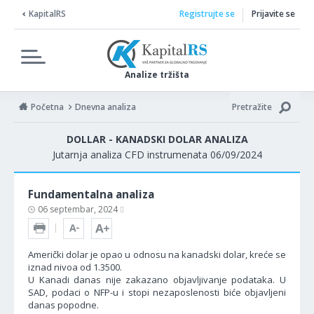
KapitalRS
Registrujte se
Prijavite se
Analize tržišta
Početna
Dnevna analiza
Pretražite
DOLLAR - KANADSKI DOLAR ANALIZA
Jutarnja analiza CFD instrumenata 06/09/2024
Fundamentalna analiza
06 septembar, 2024
Američki dolar je opao u odnosu na kanadski dolar, kreće se
iznad nivoa od 1.3500.
U Kanadi danas nije zakazano objavljivanje podataka. U
SAD, podaci o NFP-u i stopi nezaposlenosti biće objavljeni
danas popodne.