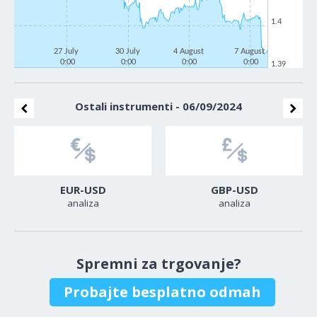
1.4
27 July
30 July
4 August
7 August
0:00
0:00
0:00
0:00
1.39
Ostali instrumenti - 06/09/2024
EUR-USD
GBP-USD
analiza
analiza
Spremni za trgovanje?
Probajte besplatno odmah