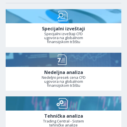
Specijalni izveštaji
Specijalni izveštaji CFD
ugovora na globalnom
finansijskom tržištu
Nedeljna analiza
Nedeljni presek cena CFD
ugovora na globalnom
finansijskom tržištu
Tehnička analiza
Trading Central - Sistem
tehničke analize