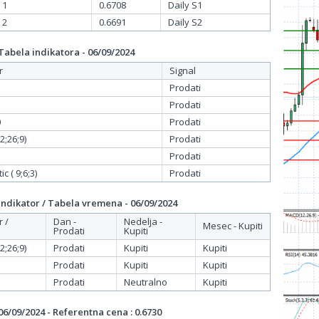
 1
0.6708
Daily S1
 2
0.6691
Daily S2
bela indikatora - 06/09/2024
r
Signal
Prodati
Prodati
0
Prodati
;26;9)
Prodati
Prodati
c ( 9;6;3)
Prodati
dikator / Tabela vremena - 06/09/2024
r /
Dan -
Nedelja -
Mesec - Kupiti
Prodati
Kupiti
;26;9)
Prodati
Kupiti
Kupiti
Prodati
Kupiti
Kupiti
Prodati
Neutralno
Kupiti
/09/2024 - Referentna cena : 0.6730