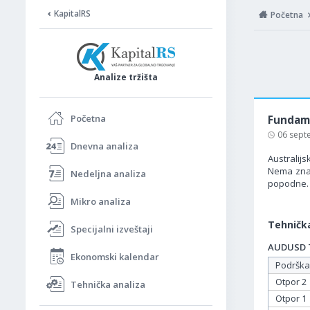
KapitalRS
Početna
Analize tržišta
Početna
Fundame
06 sept
Dnevna analiza
Australijs
Nema znač
Nedeljna analiza
popodne.
Mikro analiza
Tehnička
Specijalni izveštaji
AUDUSD Ta
Ekonomski kalendar
Podrška
Otpor 2
Tehnička analiza
Otpor 1