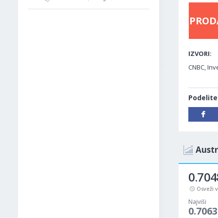
PROD
IZVORI:
CNBC, Inve
Podelite
Austr
0.704
Osveži 
Najviši
0.7063