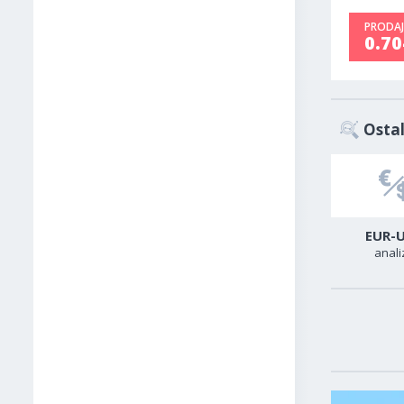
PRODAJ
0.7
Ostal
USD-CAD
GER40
EUR-
analiza
analiza
anali