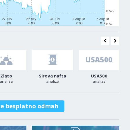
0.695
27 July
29 July
31 July
4 August
6 August
0:00
0:00
0:00
0:00
0:00
0.69
Zlato
Sirova nafta
USA500
analiza
analiza
analiza
te besplatno odmah