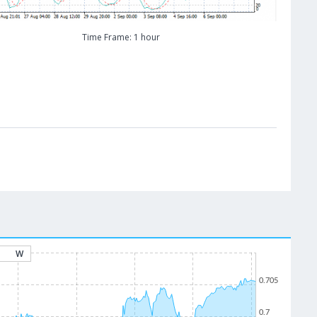
Time Frame: 1 hour
W
0.705
0.7