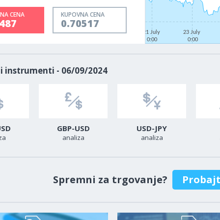
NA CENA
KUPOVNA CENA
0487
0.70517
21 July
23 July
0:00
0:00
i instrumenti - 06/09/2024
USD
GBP-USD
USD-JPY
za
analiza
analiza
Spremni za trgovanje?
Probaj