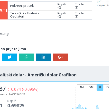
Kupiti
Prodati
Pokretni prosek
(0)
(3)
ATI
Tehnički indikatori -
Kupiti
Prodati
Oscilatori
(0)
(3)
sting;
 sa prijateljima
alijski dolar - Američki dolar Grafikon
87
1M
5M
H
D
0.074
(-0.095%)
vreme:
8/6/2026 3:22
Najniži
1
0.69825