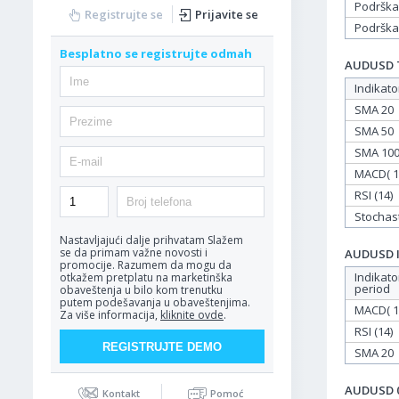
Podrška
Registrujte se
Prijavite se
Podrška
Besplatno se registrujte odmah
AUDUSD Ta
Indikato
SMA 20
SMA 50
SMA 10
MACD( 12
RSI (14)
Stochasti
Nastavljajući dalje prihvatam
Slažem
se da primam važne novosti i
AUDUSD In
promocije. Razumem da mogu da
Indikato
otkažem pretplatu na marketinška
period
obaveštenja u bilo kom trenutku
putem podešavanja u obaveštenjima.
MACD( 12
Za više informacija,
kliknite ovde
.
RSI (14)
SMA 20
AUDUSD 06
Kontakt
Pomoć