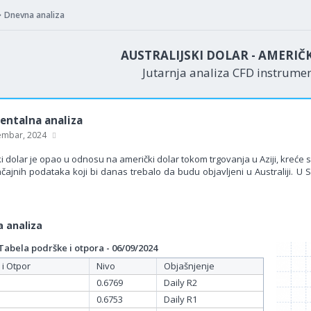
Dnevna analiza
AUSTRALIJSKI DOLAR - AMERIČ
Jutarnja analiza CFD instrume
ntalna analiza
embar, 2024
ki dolar je opao u odnosu na američki dolar tokom trgovanja u Aziji, kreće 
ajnih podataka koji bi danas trebalo da budu objavljeni u Australiji. U S
 analiza
bela podrške i otpora - 06/09/2024
 i Otpor
Nivo
Objašnjenje
0.6769
Daily R2
0.6753
Daily R1