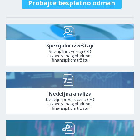
Probajte besplatno odmah
Specijalni izveštaji
Specijalni izveštaji CFD
ugovora na globalnom
finansijskom tržištu
Nedeljna analiza
Nedeljni presek cena CFD
ugovora na globalnom
finansijskom tržištu