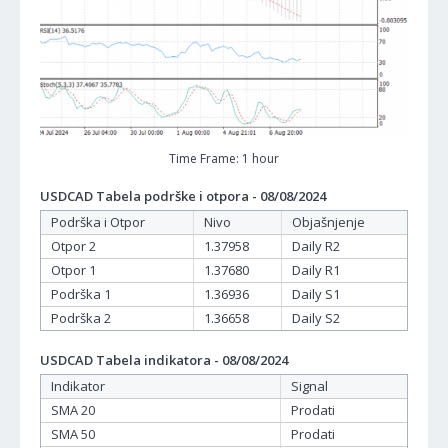
Time Frame: 1 hour
USDCAD Tabela podrške i otpora - 08/08/2024
Podrška i Otpor
Nivo
Objašnjenje
Otpor 2
1.37958
Daily R2
Otpor 1
1.37680
Daily R1
Podrška 1
1.36936
Daily S1
Podrška 2
1.36658
Daily S2
USDCAD Tabela indikatora - 08/08/2024
Indikator
Signal
SMA 20
Prodati
SMA 50
Prodati