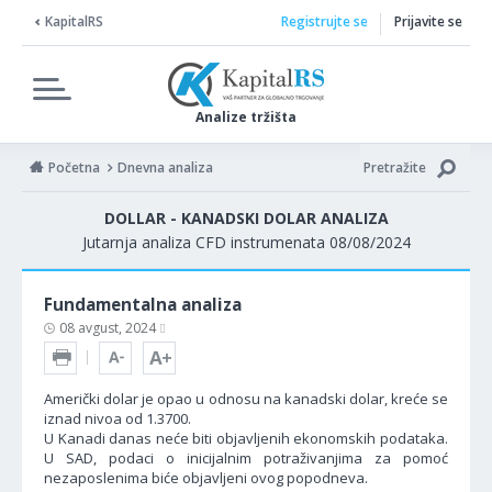
KapitalRS
Registrujte se
Prijavite se
Analize tržišta
Početna
Dnevna analiza
Pretražite
DOLLAR - KANADSKI DOLAR ANALIZA
Jutarnja analiza CFD instrumenata 08/08/2024
Fundamentalna analiza
08 avgust, 2024
Američki dolar je opao u odnosu na kanadski dolar, kreće se
iznad nivoa od 1.3700.
U Kanadi danas neće biti objavljenih ekonomskih podataka.
U SAD, podaci o inicijalnim potraživanjima za pomoć
nezaposlenima biće objavljeni ovog popodneva.