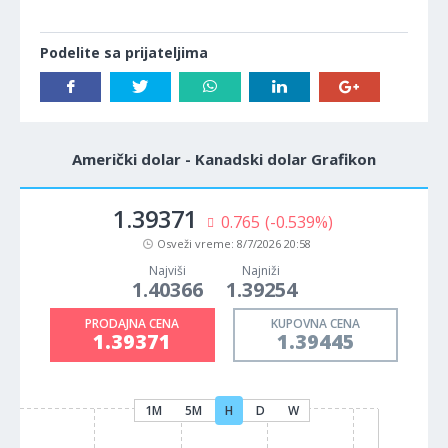
Podelite sa prijateljima
Američki dolar - Kanadski dolar Grafikon
1.39371
0.765
(-0.539%)
Osveži vreme:
8/7/2026 20:58
Najviši
Najniži
1.40366
1.39254
PRODAJNA CENA
KUPOVNA CENA
1.39371
1.39445
1M
5M
H
D
W