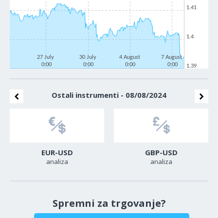
1.41
1.4
27 July
30 July
4 August
7 August
0:00
0:00
0:00
0:00
1.39
Ostali instrumenti - 08/08/2024
EUR-USD
GBP-USD
analiza
analiza
Spremni za trgovanje?