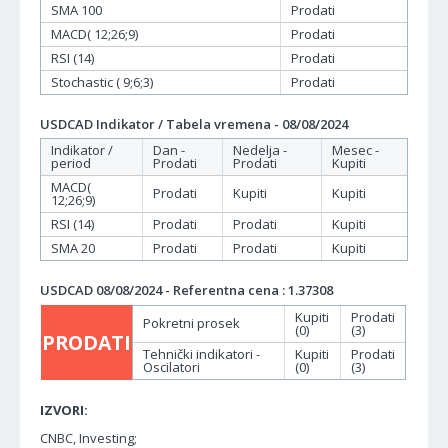
SMA 100
Prodati
MACD( 12;26;9)
Prodati
RSI (14)
Prodati
Stochastic ( 9;6;3)
Prodati
USDCAD Indikator / Tabela vremena - 08/08/2024
Indikator /
Dan -
Nedelja -
Mesec -
period
Prodati
Prodati
Kupiti
MACD(
Prodati
Kupiti
Kupiti
12;26;9)
RSI (14)
Prodati
Prodati
Kupiti
SMA 20
Prodati
Prodati
Kupiti
USDCAD 08/08/2024 - Referentna cena : 1.37308
Kupiti
Prodati
Pokretni prosek
(0)
(3)
PRODATI
Tehnički indikatori -
Kupiti
Prodati
Oscilatori
(0)
(3)
IZVORI:
CNBC, Investing;