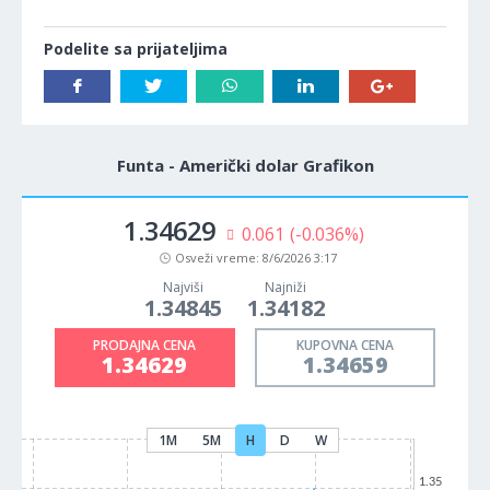
Podelite sa prijateljima
Funta - Američki dolar Grafikon
1.34629
0.061
(-0.036%)
Osveži vreme:
8/6/2026 3:17
Najviši
Najniži
1.34845
1.34182
PRODAJNA CENA
KUPOVNA CENA
1.34629
1.34659
1M
5M
H
D
W
1.35