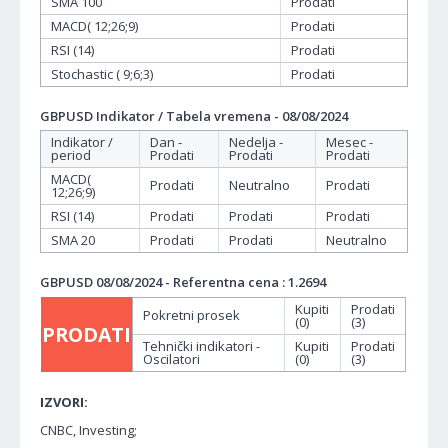
SMA 100
Prodati
MACD( 12;26;9)
Prodati
RSI (14)
Prodati
Stochastic ( 9;6;3)
Prodati
GBPUSD Indikator / Tabela vremena - 08/08/2024
Indikator /
Dan -
Nedelja -
Mesec -
period
Prodati
Prodati
Prodati
MACD(
Prodati
Neutralno
Prodati
12;26;9)
RSI (14)
Prodati
Prodati
Prodati
SMA 20
Prodati
Prodati
Neutralno
GBPUSD 08/08/2024 - Referentna cena : 1.2694
Kupiti
Prodati
Pokretni prosek
(0)
(3)
PRODATI
Tehnički indikatori -
Kupiti
Prodati
Oscilatori
(0)
(3)
IZVORI:
CNBC, Investing;