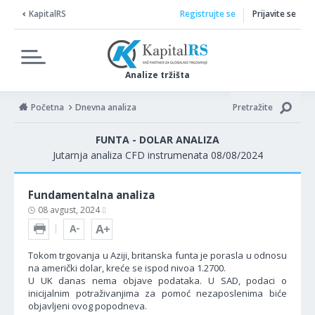
KapitalRS
Registrujte se
Prijavite se
Analize tržišta
Početna
Dnevna analiza
Pretražite
FUNTA - DOLAR ANALIZA
Jutarnja analiza CFD instrumenata 08/08/2024
Fundamentalna analiza
08 avgust, 2024
Tokom trgovanja u Aziji, britanska funta je porasla u odnosu
na američki dolar, kreće se ispod nivoa 1.2700.
U UK danas nema objave podataka. U SAD, podaci o
inicijalnim potraživanjima za pomoć nezaposlenima biće
objavljeni ovog popodneva.