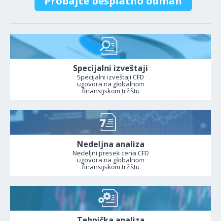
Probajte besplatno odmah
Specijalni izveštaji
Specijalni izveštaji CFD
ugovora na globalnom
finansijskom tržištu
Nedeljna analiza
Nedeljni presek cena CFD
ugovora na globalnom
finansijskom tržištu
Tehnička analiza