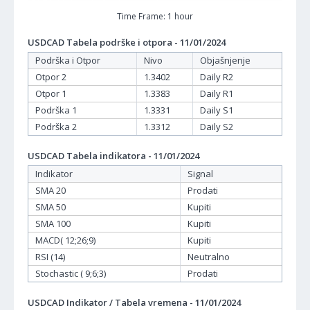
Time Frame: 1 hour
USDCAD Tabela podrške i otpora - 11/01/2024
Podrška i Otpor
Nivo
Objašnjenje
Otpor 2
1.3402
Daily R2
Otpor 1
1.3383
Daily R1
Podrška 1
1.3331
Daily S1
Podrška 2
1.3312
Daily S2
USDCAD Tabela indikatora - 11/01/2024
Indikator
Signal
SMA 20
Prodati
SMA 50
Kupiti
SMA 100
Kupiti
MACD( 12;26;9)
Kupiti
RSI (14)
Neutralno
Stochastic ( 9;6;3)
Prodati
USDCAD Indikator / Tabela vremena - 11/01/2024