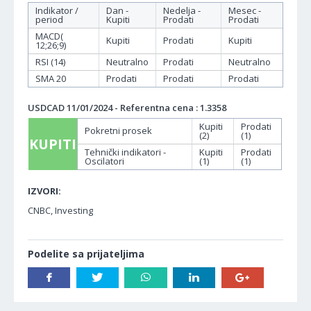
Indikator /
Dan -
Nedelja -
Mesec -
period
Kupiti
Prodati
Prodati
MACD(
Kupiti
Prodati
Kupiti
12;26;9)
RSI (14)
Neutralno
Prodati
Neutralno
SMA 20
Prodati
Prodati
Prodati
USDCAD 11/01/2024 - Referentna cena : 1.3358
Kupiti
Prodati
Pokretni prosek
(2)
(1)
KUPITI
Tehnički indikatori -
Kupiti
Prodati
Oscilatori
(1)
(1)
IZVORI:
CNBC, Investing
Podelite sa prijateljima