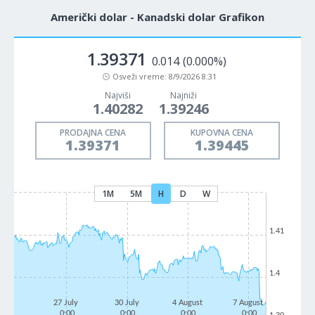
Američki dolar - Kanadski dolar Grafikon
1.39371
0.014
(0.000%)
Osveži vreme:
8/9/2026 8:31
Najviši
Najniži
1.40282
1.39246
PRODAJNA CENA
KUPOVNA CENA
1.39371
1.39445
1M
5M
H
D
W
1.41
1.4
27 July
30 July
4 August
7 August
0:00
0:00
0:00
0:00