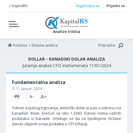
KapitalRS
Registrujte se
Prijavite se
Analize tržišta
Početna
Dnevna analiza
Pretražite
DOLLAR - KANADSKI DOLAR ANALIZA
Jutarnja analiza CFD instrumenata 11/01/2024
Fundamentalna analiza
11 januar, 2024
Tokom azijskog trgovanja, američki dolar je pao u odnosu na
kanadski dolar, krećući se oko 1.3360. Danas nema važnih
podataka iz Kanade. Očekuje se da će Sjedinjene Države
danas objaviti svoje podatke o CPI inflaciji.