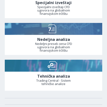
Specijalni izveštaji
Specijalni izveštaji CFD
ugovora na globalnom
finansijskom tržištu
Nedeljna analiza
Nedeljni presek cena CFD
ugovora na globalnom
finansijskom tržištu
Tehnička analiza
Trading Central - Sistem
tehničke analize