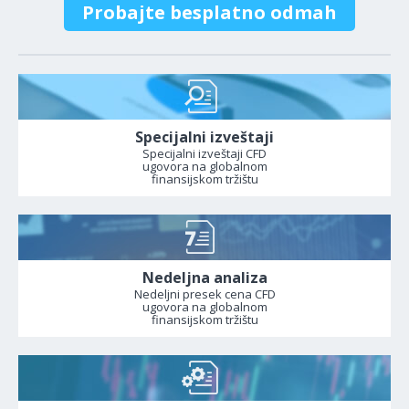
Probajte besplatno odmah
Specijalni izveštaji
Specijalni izveštaji CFD
ugovora na globalnom
finansijskom tržištu
Nedeljna analiza
Nedeljni presek cena CFD
ugovora na globalnom
finansijskom tržištu