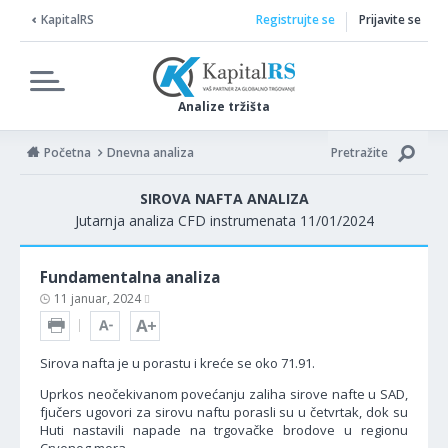
KapitalRS
Registrujte se
Prijavite se
Analize tržišta
Početna
Dnevna analiza
Pretražite
SIROVA NAFTA ANALIZA
Jutarnja analiza CFD instrumenata 11/01/2024
Fundamentalna analiza
11 januar, 2024
Sirova nafta je u porastu i kreće se oko 71.91.
Uprkos neočekivanom povećanju zaliha sirove nafte u SAD,
fjučers ugovori za sirovu naftu porasli su u četvrtak, dok su
Huti nastavili napade na trgovačke brodove u regionu