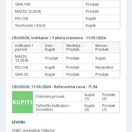
SMA 100
Prodati
MACD( 12;26;9)
Prodati
RSI (14)
Kupiti
Stochastic ( 9;6;3)
Kupiti
CRUDEOIL Indikator / Tabela vremena - 11/01/2024
Indikator /
Dan -
Nedelja -
Mesec -
period
Kupiti
Prodati
Prodati
MACD(
Prodati
Prodati
Kupiti
12;26;9)
RSI (14)
Kupiti
Prodati
Neutralno
SMA 20
Kupiti
Prodati
Prodati
CRUDEOIL 11/01/2024 - Referentna cena : 71.94
Kupiti
Prodati
Pokretni prosek
(1)
(2)
KUPITI
Tehnički indikatori -
Kupiti
Prodati
Oscilatori
(2)
(1)
IZVORI:
CNBC, Investing, Oilprice