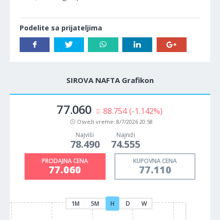
Podelite sa prijateljima
SIROVA NAFTA Grafikon
77.060
88.754
(-1.142%)
Osveži vreme:
8/7/2026 20:58
Najviši
Najniži
78.490
74.555
PRODAJNA CENA
KUPOVNA CENA
77.060
77.110
1M
5M
H
D
W