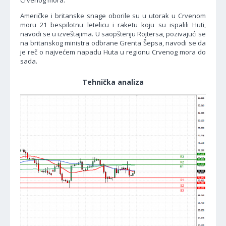
Crvenog mora.
Američke i britanske snage oborile su u utorak u Crvenom
moru 21 bespilotnu letelicu i raketu koju su ispalili Huti,
navodi se u izveštajima. U saopštenju Rojtersa, pozivajući se
na britanskog ministra odbrane Grenta Šepsa, navodi se da
je reč o najvećem napadu Huta u regionu Crvenog mora do
sada.
Tehnička analiza