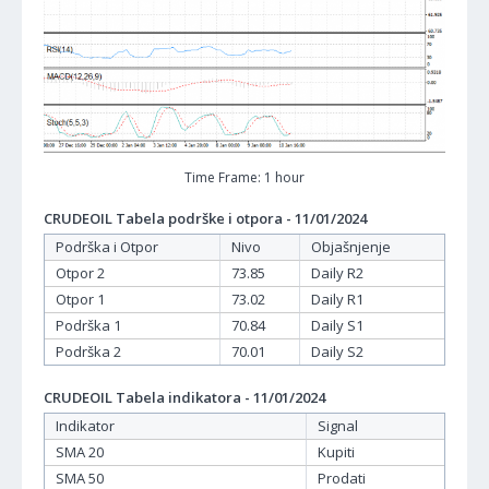
Time Frame: 1 hour
CRUDEOIL Tabela podrške i otpora - 11/01/2024
Podrška i Otpor
Nivo
Objašnjenje
Otpor 2
73.85
Daily R2
Otpor 1
73.02
Daily R1
Podrška 1
70.84
Daily S1
Podrška 2
70.01
Daily S2
CRUDEOIL Tabela indikatora - 11/01/2024
Indikator
Signal
SMA 20
Kupiti
SMA 50
Prodati