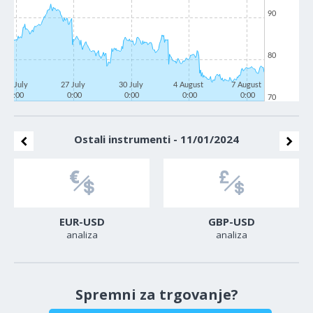
90
80
22 July
27 July
30 July
4 August
7 August
0:00
0:00
0:00
0:00
0:00
70
Ostali instrumenti - 11/01/2024
EUR-USD
GBP-USD
analiza
analiza
Spremni za trgovanje?