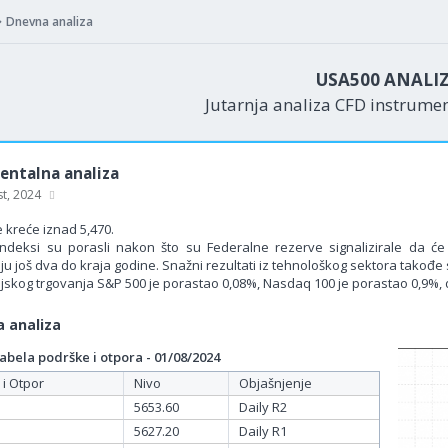
Dnevna analiza
USA500 ANALI
Jutarnja analiza CFD instrume
ntalna analiza
st, 2024
 kreće iznad 5,470.
indeksi su porasli nakon što su Federalne rezerve signalizirale da 
aju još dva do kraja godine. Snažni rezultati iz tehnološkog sektora takođe 
jskog trgovanja S&P 500 je porastao 0,08%, Nasdaq 100 je porastao 0,9%, 
 analiza
bela podrške i otpora - 01/08/2024
 i Otpor
Nivo
Objašnjenje
5653.60
Daily R2
5627.20
Daily R1