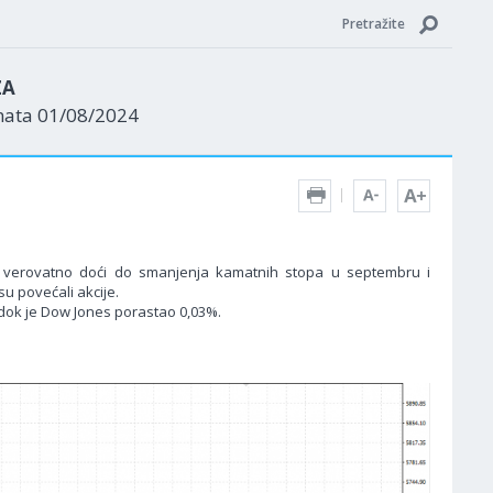
Pretražite
ZA
nata 01/08/2024
će verovatno doći do smanjenja kamatnih stopa u septembru i
su povećali akcije.
dok je Dow Jones porastao 0,03%.