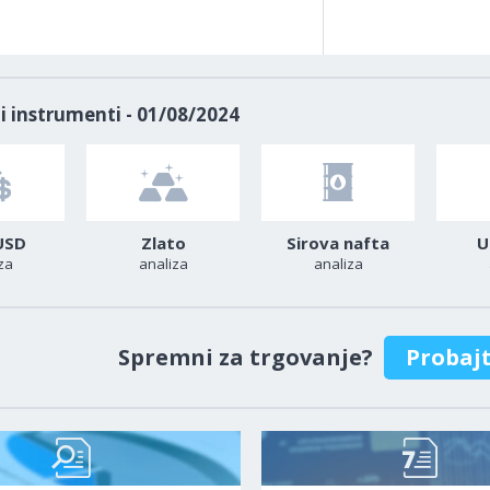
i instrumenti - 01/08/2024
USD
Zlato
Sirova nafta
U
za
analiza
analiza
Spremni za trgovanje?
Probaj