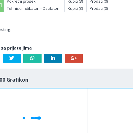
Pokretni prosek
Kupiti (3)
Prodati (0)
I
Tehnički indikatori - Oscilatori
Kupiti (3)
Prodati (0)
sting;
 sa prijateljima
00 Grafikon
1M
5M
H
D