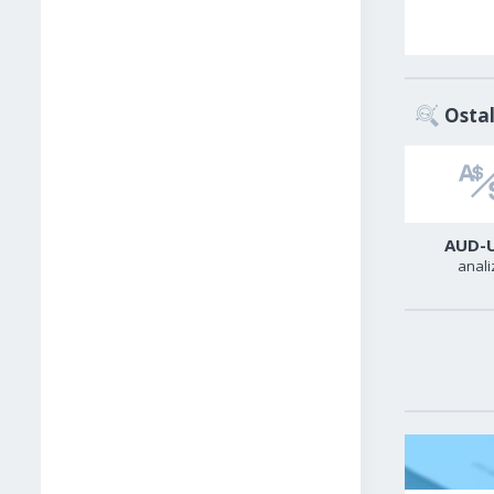
Ostal
GBP-USD
USD-JPY
AUD-
analiza
analiza
anali