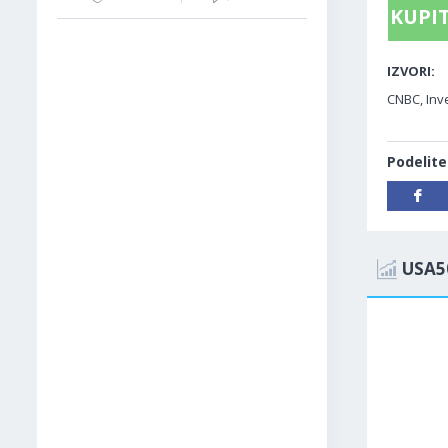
KUPIT
IZVORI:
CNBC, Inve
Podelite
USA5