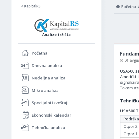
KapitalRS
Početna
Analize tržišta
Početna
Fundame
01 avgu
Dnevna analiza
USA500 se
Američki 
Nedeljna analiza
signalizir
Tokom azi
Mikro analiza
Tehnička
Specijalni izveštaji
USA500 Ta
Ekonomski kalendar
Podrška
Otpor 2
Tehnička analiza
Otpor 1