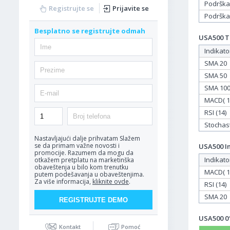
Podrška
Registrujte se
Prijavite se
Podrška
Besplatno se registrujte odmah
USA500 Ta
Indikato
SMA 20
SMA 50
SMA 10
MACD( 12
RSI (14)
Stochasti
Nastavljajući dalje prihvatam
Slažem
se da primam važne novosti i
USA500 In
promocije. Razumem da mogu da
Indikato
otkažem pretplatu na marketinška
obaveštenja u bilo kom trenutku
MACD( 12
putem podešavanja u obaveštenjima.
Za više informacija,
kliknite ovde
.
RSI (14)
SMA 20
USA500 01
Kontakt
Pomoć