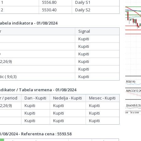
 1
5556.80
Daily S1
 2
5530.40
Daily S2
bela indikatora - 01/08/2024
r
Signal
Kupiti
Kupiti
0
Kupiti
;26;9)
Kupiti
Kupiti
c ( 9;6;3)
Kupiti
dikator / Tabela vremena - 01/08/2024
r / period
Dan - Kupiti
Nedelja - Kupiti
Mesec - Kupiti
;26;9)
Kupiti
Kupiti
Kupiti
Kupiti
Kupiti
Kupiti
Kupiti
Kupiti
Kupiti
/08/2024 - Referentna cena : 5593.58