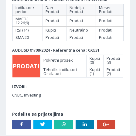
Indikator /
Dan -
Nedelja -
Mesec -
period
Prodati
Prodati
Prodati
MACD(
Prodati
Prodati
Prodati
12;26;9)
RSI (14)
Kupiti
Neutralno
Prodati
SMA 20
Prodati
Prodati
Prodati
AUDUSD 01/08/2024 - Referentna cena : 0.6531
Kupiti
Prodati
Pokretni prosek
(0)
(3)
PRODATI
Tehnički indikatori -
Kupiti
Prodati
Oscilatori
(1)
(2)
IZVORI:
CNBC, Investing;
Podelite sa prijateljima