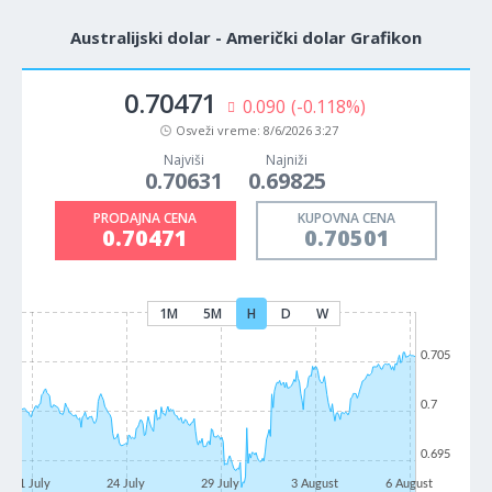
Australijski dolar - Američki dolar Grafikon
0.70471
0.090
(-0.118%)
Osveži vreme:
8/6/2026 3:27
Najviši
Najniži
0.70631
0.69825
PRODAJNA CENA
KUPOVNA CENA
0.70471
0.70501
1M
5M
H
D
W
0.705
0.7
0.695
21 July
24 July
29 July
3 August
6 August