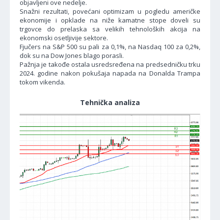
objavljeni ove nedelje.
Snažni rezultati, povećani optimizam u pogledu američke
ekonomije i opklade na niže kamatne stope doveli su
trgovce do prelaska sa velikih tehnoloških akcija na
ekonomski osetljivije sektore.
Fjučers na S&P 500 su pali za 0,1%, na Nasdaq 100 za 0,2%,
dok su na Dow Jones blago porasli.
Pažnja je takođe ostala usredsređena na predsedničku trku
2024. godine nakon pokušaja napada na Donalda Trampa
tokom vikenda.
Tehnička analiza