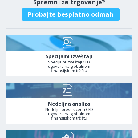
Spremni za trgovanje?
Probajte besplatno odmah
Specijalni izveštaji
Specijalni izveštaji CFD
ugovora na globalnom
finansijskom tržištu
Nedeljna analiza
Nedeljni presek cena CFD
ugovora na globalnom
finansijskom tržištu