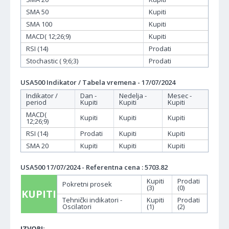
SMA 50
Kupiti
SMA 100
Kupiti
MACD( 12;26;9)
Kupiti
RSI (14)
Prodati
Stochastic ( 9;6;3)
Prodati
USA500 Indikator / Tabela vremena - 17/07/2024
Indikator /
Dan -
Nedelja -
Mesec -
period
Kupiti
Kupiti
Kupiti
MACD(
Kupiti
Kupiti
Kupiti
12;26;9)
RSI (14)
Prodati
Kupiti
Kupiti
SMA 20
Kupiti
Kupiti
Kupiti
USA500 17/07/2024 - Referentna cena : 5703.82
Kupiti
Prodati
Pokretni prosek
(3)
(0)
KUPITI
Tehnički indikatori -
Kupiti
Prodati
Oscilatori
(1)
(2)
IZVORI: