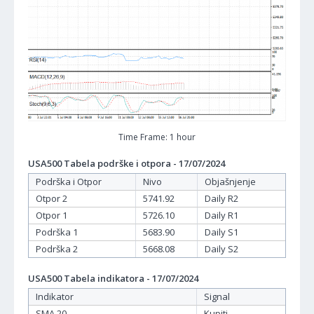
Time Frame: 1 hour
USA500 Tabela podrške i otpora - 17/07/2024
Podrška i Otpor
Nivo
Objašnjenje
Otpor 2
5741.92
Daily R2
Otpor 1
5726.10
Daily R1
Podrška 1
5683.90
Daily S1
Podrška 2
5668.08
Daily S2
USA500 Tabela indikatora - 17/07/2024
Indikator
Signal
SMA 20
Kupiti