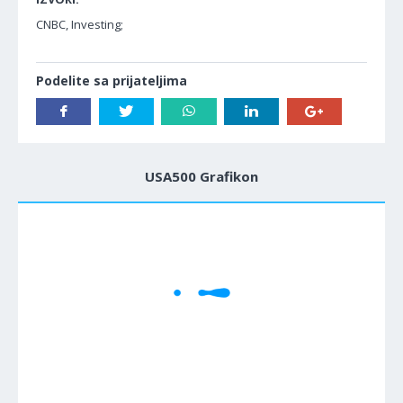
CNBC, Investing;
Podelite sa prijateljima
USA500 Grafikon
1M
5M
H
D
W