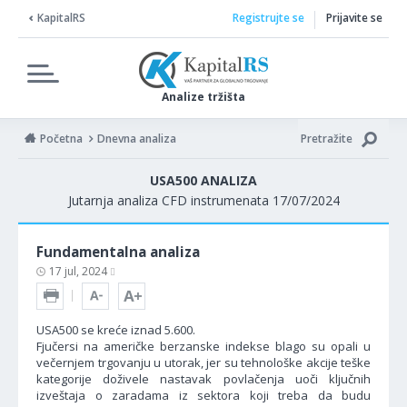
KapitalRS
Registrujte se
Prijavite se
Analize tržišta
Početna
Dnevna analiza
Pretražite
USA500 ANALIZA
Jutarnja analiza CFD instrumenata 17/07/2024
Fundamentalna analiza
17 jul, 2024
USA500 se kreće iznad 5.600.
Fjučersi na američke berzanske indekse blago su opali u
večernjem trgovanju u utorak, jer su tehnološke akcije teške
kategorije doživele nastavak povlačenja uoči ključnih
izveštaja o zaradama iz sektora koji treba da budu