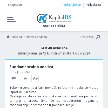
KapitalRS
Registrujte se
Prijavite se
Analize tržišta
Početna
Dnevna analiza
Pretražite
GER 40 ANALIZA
Jutarnja analiza CFD instrumenata 17/07/2024
Fundamentalna analiza
17 jul, 2024
Tokom trgovanja u Aziji, nemački referentni indeks se kretao
ispod 18.600 nivoa.
Očekuje se da će se evropske akcije otvoriti na pozitivnoj
teritoriji u sredu, čime će se preokrenuti negativno
raspoloženje iz prethodne trgovinske sesije.