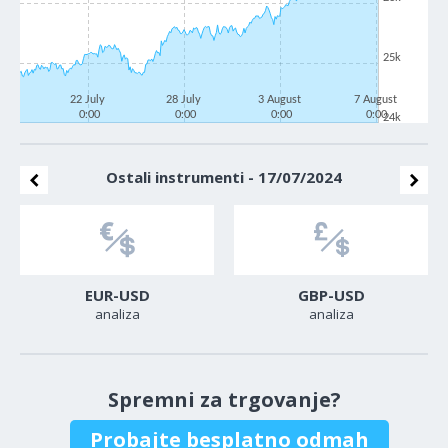
25k
22 July
28 July
3 August
7 August
0:00
0:00
0:00
0:00
24k
Ostali instrumenti - 17/07/2024
EUR-USD
GBP-USD
analiza
analiza
Spremni za trgovanje?
Probajte besplatno odmah