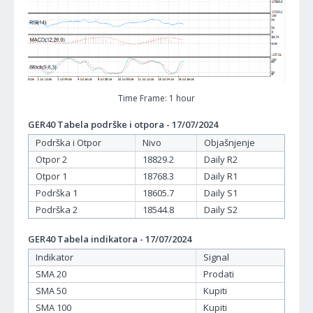
Time Frame: 1 hour
GER40 Tabela podrške i otpora - 17/07/2024
Podrška i Otpor
Nivo
Objašnjenje
Otpor 2
18829.2
Daily R2
Otpor 1
18768.3
Daily R1
Podrška 1
18605.7
Daily S1
Podrška 2
18544.8
Daily S2
GER40 Tabela indikatora - 17/07/2024
Indikator
Signal
SMA 20
Prodati
SMA 50
Kupiti
SMA 100
Kupiti