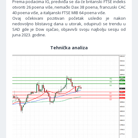
Prema podacima IG, predviđa se da će britanski FTSE indeks
otvoriti 26 poena više, nemački Dax 38 poena, francuski CAC
40 poena više, a italijanski FTSE MIB 64 poena više.
Ovaj očekivani pozitivan početak usledio je nakon
nedovoljno blistavog dana u utorak, odupirući se trendu u
SAD gde je Dow ojačao, objavivši svoju najbolju sesiju od
juna 2023. godine.
Tehnička analiza