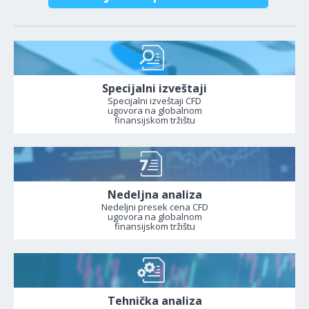
Specijalni izveštaji
Specijalni izveštaji CFD
ugovora na globalnom
finansijskom tržištu
Nedeljna analiza
Nedeljni presek cena CFD
ugovora na globalnom
finansijskom tržištu
Tehnička analiza