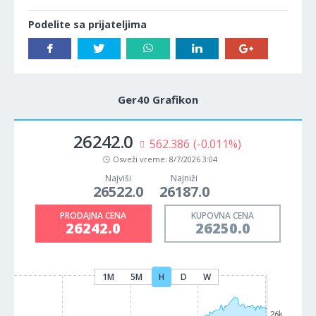
Podelite sa prijateljima
Ger40 Grafikon
26242.0
562.386
(-0.011%)
Osveži vreme:
8/7/2026 3:04
Najviši
Najniži
26522.0
26187.0
PRODAJNA CENA
KUPOVNA CENA
26242.0
26250.0
1M
5M
H
D
W
26k