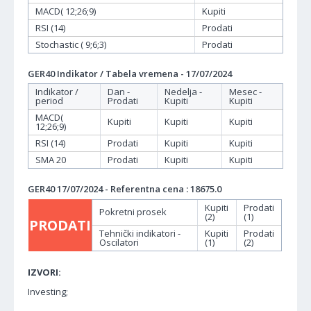
MACD( 12;26;9)
Kupiti
RSI (14)
Prodati
Stochastic ( 9;6;3)
Prodati
GER40 Indikator / Tabela vremena - 17/07/2024
Indikator /
Dan -
Nedelja -
Mesec -
period
Prodati
Kupiti
Kupiti
MACD(
Kupiti
Kupiti
Kupiti
12;26;9)
RSI (14)
Prodati
Kupiti
Kupiti
SMA 20
Prodati
Kupiti
Kupiti
GER40 17/07/2024 - Referentna cena : 18675.0
Kupiti
Prodati
Pokretni prosek
(2)
(1)
PRODATI
Tehnički indikatori -
Kupiti
Prodati
Oscilatori
(1)
(2)
IZVORI:
Investing;