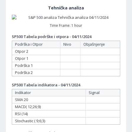
Tehnička analiza
Time Frame: 1 hour
SP500 Tabela podrške i otpora - 04/11/2024
Podrška i Otpor
Nivo
Objašnjenje
Otpor 2
Otpor 1
Podrška 1
Podrška 2
SP500 Tabela indikatora - 04/11/2024
Indikator
Signal
SMA 20
MACD( 12;26;9)
RSI (14)
Stochastic ( 9;6;3)