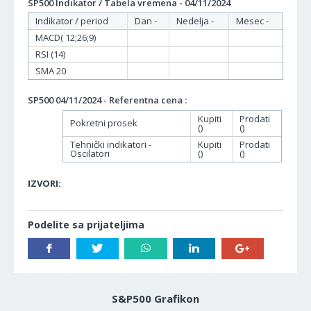
SP500 Indikator / Tabela vremena - 04/11/2024
Indikator / period
Dan -
Nedelja -
Mesec -
MACD( 12;26;9)
RSI (14)
SMA 20
SP500 04/11/2024 - Referentna cena :
Kupiti
Prodati
Pokretni prosek
()
()
Tehnički indikatori -
Kupiti
Prodati
Oscilatori
()
()
IZVORI:
Podelite sa prijateljima
S&P500 Grafikon