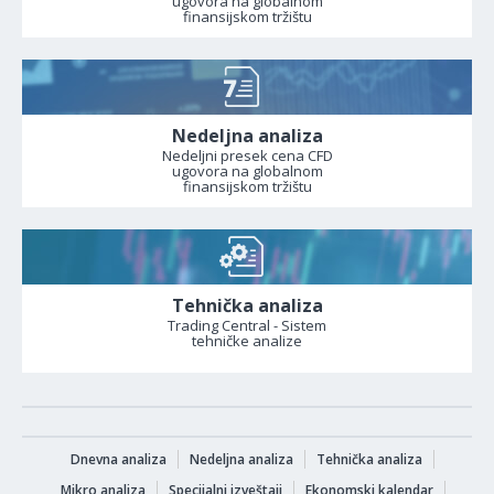
ugovora na globalnom
finansijskom tržištu
Nedeljna analiza
Nedeljni presek cena CFD
ugovora na globalnom
finansijskom tržištu
Tehnička analiza
Trading Central - Sistem
tehničke analize
Dnevna analiza
Nedeljna analiza
Tehnička analiza
Mikro analiza
Specijalni izveštaji
Ekonomski kalendar