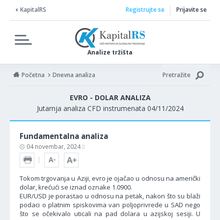
KapitalRS
Registrujte se
Prijavite se
Analize tržišta
Početna
Dnevna analiza
Pretražite
EVRO - DOLAR ANALIZA
Jutarnja analiza CFD instrumenata 04/11/2024
Fundamentalna analiza
04 novembar, 2024
Tokom trgovanja u Aziji, evro je ojačao u odnosu na američki
dolar, krećući se iznad oznake 1.0900.
EUR/USD je porastao u odnosu na petak, nakon što su blaži
podaci o platnim spiskovima van poljoprivrede u SAD nego
što se očekivalo uticali na pad dolara u azijskoj sesiji. U