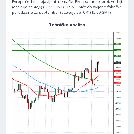
Evropi će biti objavljeni nemački PMI podaci o proizvodnji
(očekuje se 42,6) (08:55 GMT). U SAD, biće objavljene fabričke
porudžbine za septembar (očekuje se -0,4) (15:00 GMT).
Tehnička analiza