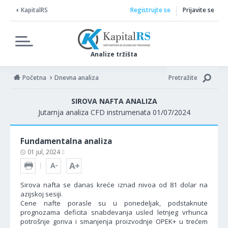
KapitalRS
Registrujte se
Prijavite se
Analize tržišta
Početna
Dnevna analiza
Pretražite
SIROVA NAFTA ANALIZA
Jutarnja analiza CFD instrumenata 01/07/2024
Fundamentalna analiza
01 jul, 2024
Sirova nafta se danas kreće iznad nivoa od 81 dolar na
azijskoj sesiji.
Cene nafte porasle su u ponedeljak, podstaknute
prognozama deficita snabdevanja usled letnjeg vrhunca
potrošnje goriva i smanjenja proizvodnje OPEK+ u trećem