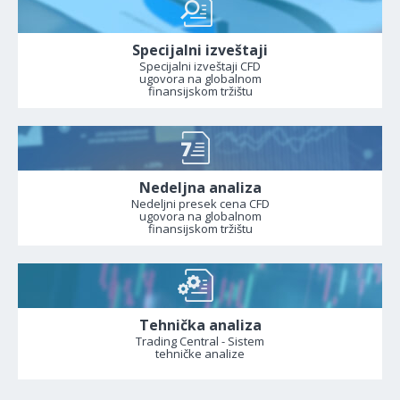
Specijalni izveštaji
Specijalni izveštaji CFD
ugovora na globalnom
finansijskom tržištu
Nedeljna analiza
Nedeljni presek cena CFD
ugovora na globalnom
finansijskom tržištu
Tehnička analiza
Trading Central - Sistem
tehničke analize