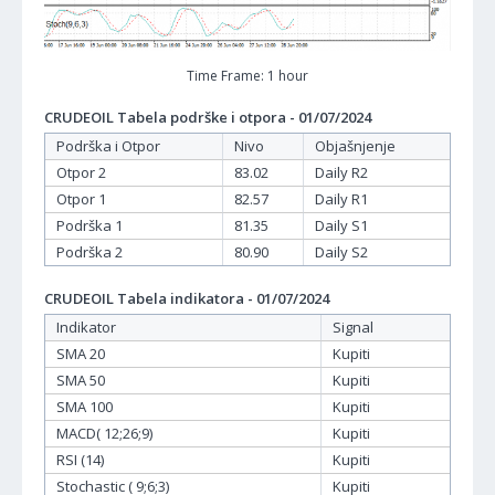
Time Frame: 1 hour
CRUDEOIL Tabela podrške i otpora - 01/07/2024
Podrška i Otpor
Nivo
Objašnjenje
Otpor 2
83.02
Daily R2
Otpor 1
82.57
Daily R1
Podrška 1
81.35
Daily S1
Podrška 2
80.90
Daily S2
CRUDEOIL Tabela indikatora - 01/07/2024
Indikator
Signal
SMA 20
Kupiti
SMA 50
Kupiti
SMA 100
Kupiti
MACD( 12;26;9)
Kupiti
RSI (14)
Kupiti
Stochastic ( 9;6;3)
Kupiti