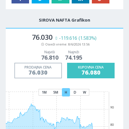
SIROVA NAFTA Grafikon
76.030
-119.616
(1.583%)
Osveži vreme:
8/6/2026 13:56
Najviši
Najniži
76.810
74.195
PRODAJNA CENA
KUPOVNA CENA
76.030
76.080
1M
5M
H
D
W
90
80