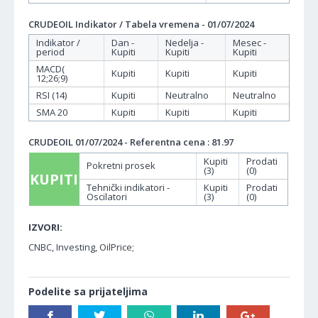
CRUDEOIL Indikator / Tabela vremena - 01/07/2024
Indikator /
Dan -
Nedelja -
Mesec -
period
Kupiti
Kupiti
Kupiti
MACD(
Kupiti
Kupiti
Kupiti
12;26;9)
RSI (14)
Kupiti
Neutralno
Neutralno
SMA 20
Kupiti
Kupiti
Kupiti
CRUDEOIL 01/07/2024 - Referentna cena : 81.97
Kupiti
Prodati
Pokretni prosek
(3)
(0)
KUPITI
Tehnički indikatori -
Kupiti
Prodati
Oscilatori
(3)
(0)
IZVORI:
CNBC, Investing, OilPrice;
Podelite sa prijateljima