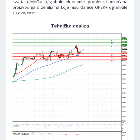
kvartalu. Međutim, globalni ekonomski problemi i povećana
proizvodnja u zemljama koje nisu članice OPEK+ ograničile
su ovaj rast.
Tehnička analiza