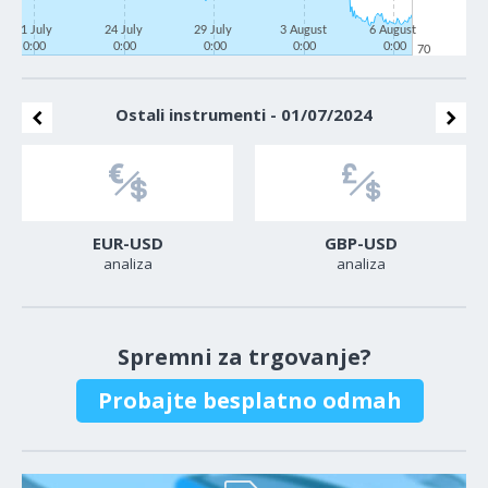
21 July
24 July
29 July
3 August
6 August
0:00
0:00
0:00
0:00
0:00
70
Ostali instrumenti - 01/07/2024
EUR-USD
GBP-USD
analiza
analiza
Spremni za trgovanje?
Probajte besplatno odmah