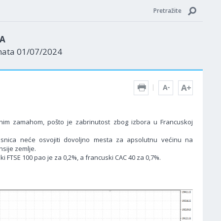
Pretražite
ZA
nata 01/07/2024
.
ivnim zamahom, pošto je zabrinutost zbog izbora u Francuskoj
ica neće osvojiti dovoljno mesta za apsolutnu većinu na
nsije zemlje.
i FTSE 100 pao je za 0,2%, a francuski CAC 40 za 0,7%.