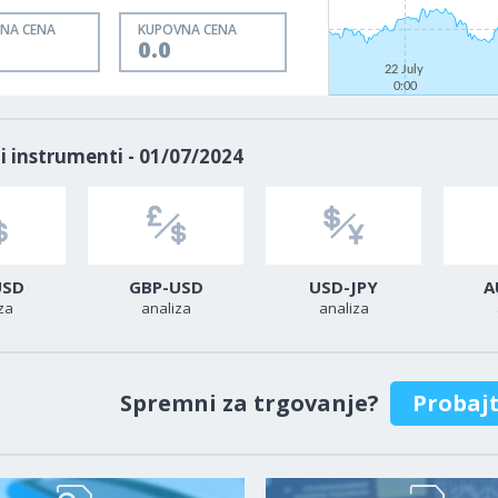
NA CENA
KUPOVNA CENA
0.0
22 July
0:00
i instrumenti - 01/07/2024
USD
GBP-USD
USD-JPY
A
za
analiza
analiza
Spremni za trgovanje?
Probaj