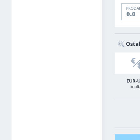
PRODAJ
0.0
Ostal
USD-TRY
USD-CAD
EUR-
analiza
analiza
anali