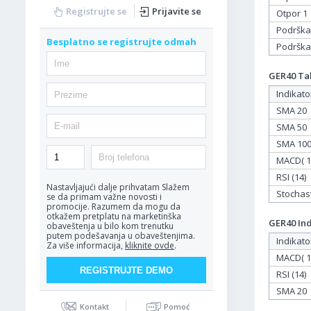
Registrujte se
Prijavite se
Otpor 1
Podrška
Besplatno se registrujte odmah
Podrška
GER40 Tab
Indikato
SMA 20
SMA 50
SMA 10
MACD( 12
RSI (14)
Nastavljajući dalje prihvatam
Slažem
Stochasti
se da primam važne novosti i
promocije. Razumem da mogu da
otkažem pretplatu na marketinška
GER40 Ind
obaveštenja u bilo kom trenutku
putem podešavanja u obaveštenjima.
Indikato
Za više informacija,
kliknite ovde
.
MACD( 12
RSI (14)
SMA 20
Kontakt
Pomoć