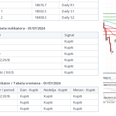
18676.7
Daily R1
 1
18503.3
Daily S1
 2
18438.3
Daily S2
ela indikatora - 01/07/2024
r
Signal
Kupiti
Kupiti
0
Kupiti
;26;9)
Kupiti
Kupiti
c ( 9;6;3)
Kupiti
ikator / Tabela vremena - 01/07/2024
r / period
Dan - Kupiti
Nedelja - Kupiti
Mesec - Kupiti
;26;9)
Kupiti
Kupiti
Kupiti
Kupiti
Kupiti
Kupiti
Kupiti
Kupiti
Kupiti