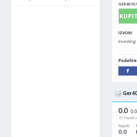
GER40 01/
KUPIT
IZVORI:
Investing;
Podelite
Ger40
0.0
0.
Osveži 
Najviši
0.0