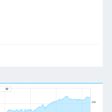
W
26k