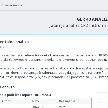
Dnevna analiza
GER 40 ANALI
Jutarnja analiza CFD instrume
ntalna analiza
2024
j sesiji, nemački referentni indeks kretao se rastom iznad nivoa od 18.500
e da će evropski berzanski indeksi biti otvoreni u ponedeljak pozit
porastao u odnosu na dolar usred znakova da francuska krajnja desn
rnim izborima, otklanjajući zabrinutost zbog daljeg pritiska na javne fina
i Stoxx 600 pao je za 0,2%, dok je nemački DAX porastao za 0,1%. Britansk
 analiza
ela podrške i otpora - 01/07/2024
 i Otpor
Nivo
Objašnjenje
18741.7
Daily R2