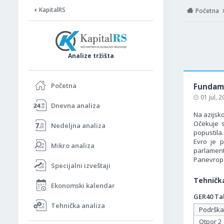
KapitalRS
Početna
Analize tržišta
Početna
Fundame
01 jul, 
Dnevna analiza
Na azijsko
Očekuje s
Nedeljna analiza
popustila.
Evro je 
Mikro analiza
parlamenta
Panevropsk
Specijalni izveštaji
Tehnička
Ekonomski kalendar
GER40 Tab
Tehnička analiza
Podrška
Otpor 2