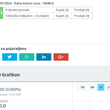
07/2024 - Referentna cena : 18580.0
Pokretni prosek
Kupiti (3)
Prodati (0)
I
Tehnički indikatori - Oscilatori
Kupiti (3)
Prodati (0)
 sa prijateljima
 Grafikon
1M
5M
H
D
000
(0.000%)
vreme:
1/1/1 0:00
Najniži
0.0