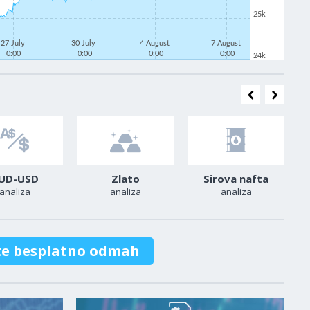
25k
27 July
30 July
4 August
7 August
0:00
0:00
0:00
0:00
24k
UD-USD
Zlato
Sirova nafta
analiza
analiza
analiza
te besplatno odmah