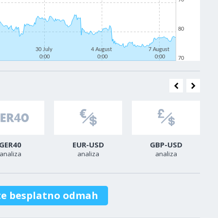
80
30 July
4 August
7 August
0:00
0:00
0:00
70
GER40
EUR-USD
GBP-USD
analiza
analiza
analiza
te besplatno odmah