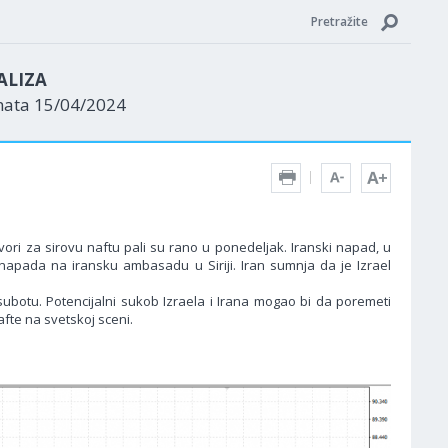
Pretražite
ALIZA
nata 15/04/2024
ori za sirovu naftu pali su rano u ponedeljak. Iranski napad, u
napada na iransku ambasadu u Siriji. Iran sumnja da je Izrael
subotu. Potencijalni sukob Izraela i Irana mogao bi da poremeti
fte na svetskoj sceni.