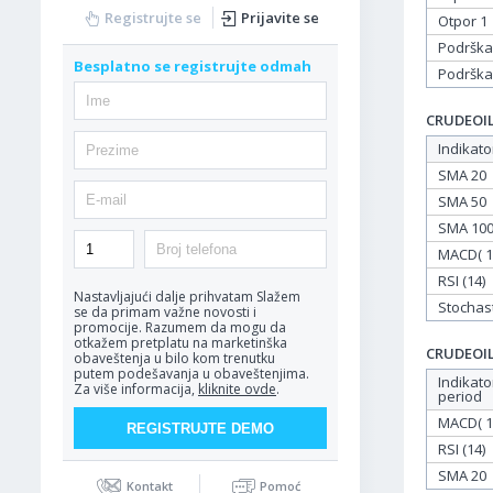
Registrujte se
Prijavite se
Otpor 1
Podrška
Besplatno se registrujte odmah
Podrška
CRUDEOIL 
Indikato
SMA 20
SMA 50
SMA 10
MACD( 12
RSI (14)
Nastavljajući dalje prihvatam
Slažem
Stochasti
se da primam važne novosti i
promocije. Razumem da mogu da
otkažem pretplatu na marketinška
CRUDEOIL 
obaveštenja u bilo kom trenutku
putem podešavanja u obaveštenjima.
Indikato
Za više informacija,
kliknite ovde
.
period
MACD( 12
RSI (14)
SMA 20
Kontakt
Pomoć