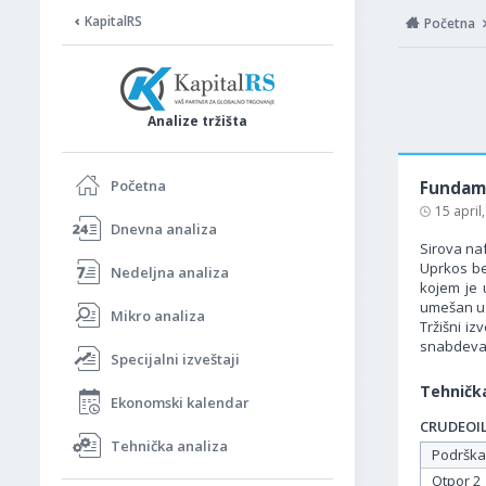
KapitalRS
Početna
Analize tržišta
Početna
Fundame
15 april
Dnevna analiza
Sirova na
Uprkos be
Nedeljna analiza
kojem je 
umešan u 
Mikro analiza
Tržišni i
snabdevan
Specijalni izveštaji
Tehnička
Ekonomski kalendar
CRUDEOIL 
Tehnička analiza
Podrška
Otpor 2