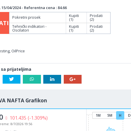
15/04/2024 - Referentna cena : 84.66
Kupiti
Prodati
Pokretni prosek
(1)
(2)
ATI
Tehnički indikatori -
Kupiti
Prodati
Oscilatori
(1)
(2)
sting, OilPrice
 sa prijateljima
VA NAFTA Grafikon
0
1M
5M
H
D
101.435
(-1.309%)
vreme:
8/7/2026 19:56