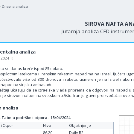
Dnevna analiza
SIROVA NAFTA AN
Jutarnja analiza CFD instrume
ntalna analiza
, 2024
fta se danas kreće ispod 85 dolara.
spilotnim letelicama i iranskim raketnim napadima na Izrael, fjučers ugov
učestvovalo više od 300 dronova i raketa, usmeren je na Izrael nakon 
napad na sirijsku ambasadu.
zveštaji ukazuju da se izraelska vlada priprema da odgovori na napad u 
je sirovom naftom na svetskom tržištu. Iran je glavni proizvođač sirove na
 analiza
Tabela podrške i otpora - 15/04/2024
 i Otpor
Nivo
Objašnjenje
86.20
Daily R2