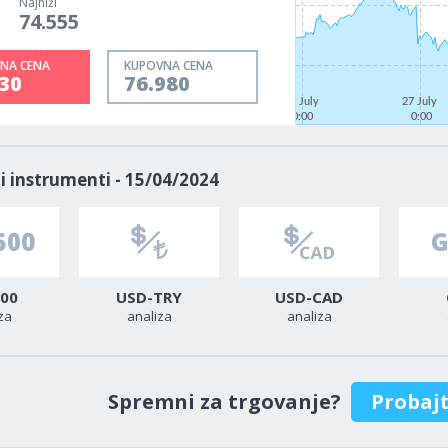
Najniži
74.555
NA CENA
KUPOVNA CENA
30
76.980
22 July
27 July
0:00
0:00
i instrumenti - 15/04/2024
00
USD-TRY
USD-CAD
za
analiza
analiza
Spremni za trgovanje?
Probaj