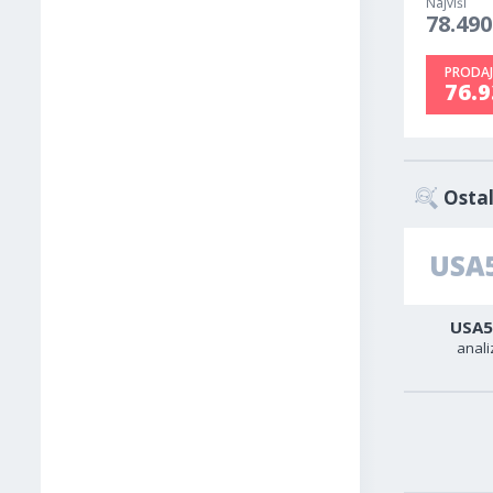
Najviši
78.490
PRODAJ
76.9
Ostal
AUD-USD
Zlato
USA5
analiza
analiza
anali