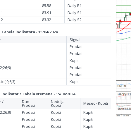
85.58
Daily R1
 1
83.91
Daily S1
 2
83.32
Daily S2
Tabela indikatora - 15/04/2024
r
Signal
Prodati
Prodati
0
Kupiti
;26;9)
Prodati
Prodati
c ( 9;6;3)
Kupiti
Indikator / Tabela vremena - 15/04/2024
r /
Dan -
Nedelja -
Mesec - Kupiti
Prodati
Kupiti
;26;9)
Prodati
Kupiti
Kupiti
Prodati
Kupiti
Kupiti
Prodati
Kupiti
Kupiti