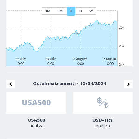
1M
5M
H
D
W
26k
25k
22 July
28 July
3 August
7 August
0:00
0:00
0:00
0:00
24k
Ostali instrumenti - 15/04/2024
USA500
USD-TRY
analiza
analiza