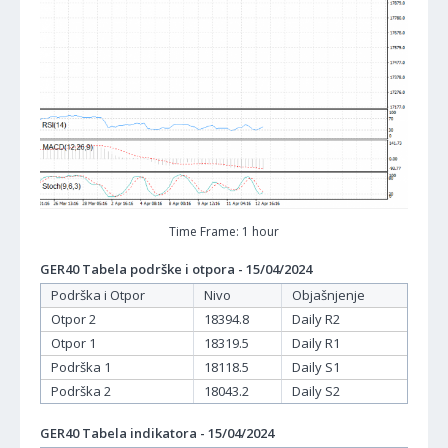
Time Frame: 1 hour
GER40 Tabela podrške i otpora - 15/04/2024
Podrška i Otpor
Nivo
Objašnjenje
Otpor 2
18394.8
Daily R2
Otpor 1
18319.5
Daily R1
Podrška 1
18118.5
Daily S1
Podrška 2
18043.2
Daily S2
GER40 Tabela indikatora - 15/04/2024