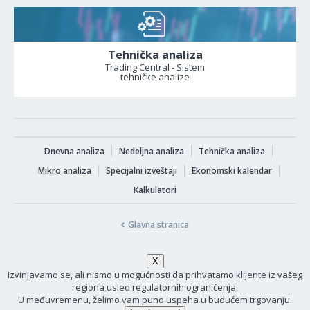
Tehnička analiza
Trading Central - Sistem
tehničke analize
Dnevna analiza
Nedeljna analiza
Tehnička analiza
Mikro analiza
Specijalni izveštaji
Ekonomski kalendar
Kalkulatori
Glavna stranica
Izvinjavamo se, ali nismo u mogućnosti da prihvatamo klijente iz vašeg
regiona usled regulatornih ograničenja.
U međuvremenu, želimo vam puno uspeha u budućem trgovanju.