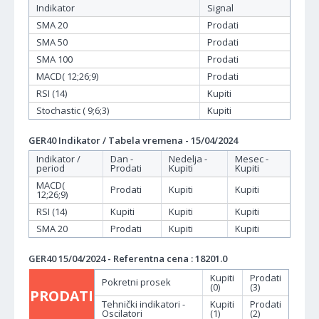
Indikator
Signal
SMA 20
Prodati
SMA 50
Prodati
SMA 100
Prodati
MACD( 12;26;9)
Prodati
RSI (14)
Kupiti
Stochastic ( 9;6;3)
Kupiti
GER40 Indikator / Tabela vremena - 15/04/2024
Indikator /
Dan -
Nedelja -
Mesec -
period
Prodati
Kupiti
Kupiti
MACD(
Prodati
Kupiti
Kupiti
12;26;9)
RSI (14)
Kupiti
Kupiti
Kupiti
SMA 20
Prodati
Kupiti
Kupiti
GER40 15/04/2024 - Referentna cena : 18201.0
Kupiti
Prodati
Pokretni prosek
(0)
(3)
PRODATI
Tehnički indikatori -
Kupiti
Prodati
Oscilatori
(1)
(2)