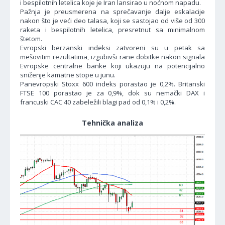
i bespilotnih letelica koje je Iran lansirao u noćnom napadu.
Pažnja je preusmerena na sprečavanje dalje eskalacije
nakon što je veći deo talasa, koji se sastojao od više od 300
raketa i bespilotnih letelica, presretnut sa minimalnom
štetom.
Evropski berzanski indeksi zatvoreni su u petak sa
mešovitim rezultatima, izgubivši rane dobitke nakon signala
Evropske centralne banke koji ukazuju na potencijalno
sniženje kamatne stope u junu.
Panevropski Stoxx 600 indeks porastao je 0,2%. Britanski
FTSE 100 porastao je za 0,9%, dok su nemački DAX i
francuski CAC 40 zabeležili blagi pad od 0,1% i 0,2%.
Tehnička analiza