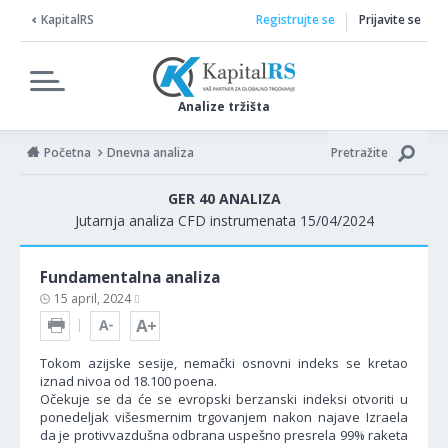
KapitalRS
Registrujte se
Prijavite se
Analize tržišta
Početna
Dnevna analiza
Pretražite
GER 40 ANALIZA
Jutarnja analiza CFD instrumenata 15/04/2024
Fundamentalna analiza
15 april, 2024
Tokom azijske sesije, nemački osnovni indeks se kretao
iznad nivoa od 18.100 poena.
Očekuje se da će se evropski berzanski indeksi otvoriti u
ponedeljak višesmernim trgovanjem nakon najave Izraela
da je protivvazdušna odbrana uspešno presrela 99% raketa