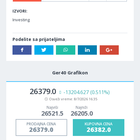
IZVORI:
Investing
Podelite sa prijateljima
Ger40 Grafikon
26379.0
-13204.627
(0.511%)
Osveži vreme:
8/7/2026 16:35
Najviši
Najniži
26521.5
26205.0
PRODAJNA CENA
KUPOVNA CENA
26379.0
26382.0