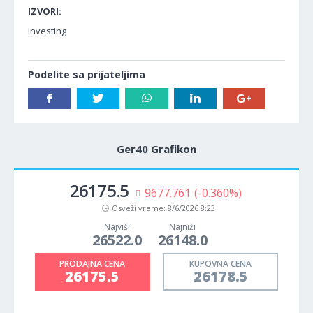
IZVORI:
Investing
Podelite sa prijateljima
Ger40 Grafikon
26175.5
9677.761
(-0.360%)
Osveži vreme:
8/6/2026 8:23
Najviši
Najniži
26522.0
26148.0
PRODAJNA CENA
KUPOVNA CENA
26175.5
26178.5