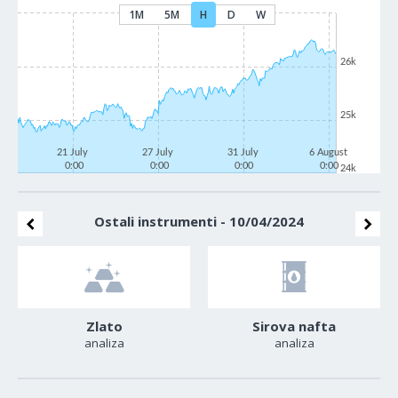
1M
5M
H
D
W
26k
25k
21 July
27 July
31 July
6 August
0:00
0:00
0:00
0:00
24k
Ostali instrumenti - 10/04/2024
Zlato
Sirova nafta
analiza
analiza