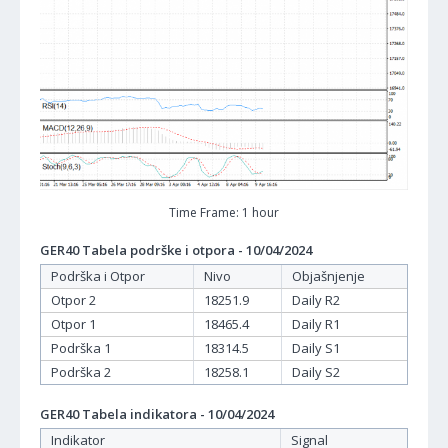
Time Frame: 1 hour
GER40 Tabela podrške i otpora - 10/04/2024
Podrška i Otpor
Nivo
Objašnjenje
Otpor 2
18251.9
Daily R2
Otpor 1
18465.4
Daily R1
Podrška 1
18314.5
Daily S1
Podrška 2
18258.1
Daily S2
GER40 Tabela indikatora - 10/04/2024
Indikator
Signal