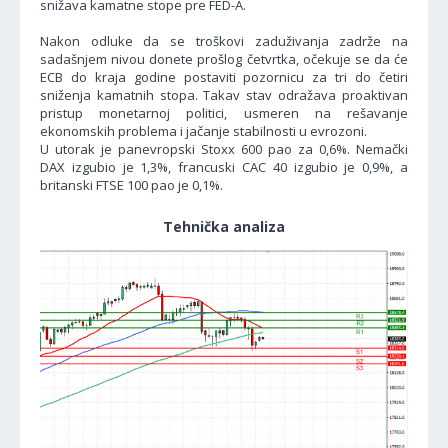
snižava kamatne stope pre FED-A.
Nakon odluke da se troškovi zaduživanja zadrže na
sadašnjem nivou donete prošlog četvrtka, očekuje se da će
ECB do kraja godine postaviti pozornicu za tri do četiri
sniženja kamatnih stopa. Takav stav odražava proaktivan
pristup monetarnoj politici, usmeren na rešavanje
ekonomskih problema i jačanje stabilnosti u evrozoni.
U utorak je panevropski Stoxx 600 pao za 0,6%. Nemački
DAX izgubio je 1,3%, francuski CAC 40 izgubio je 0,9%, a
britanski FTSE 100 pao je 0,1%.
Tehnička analiza