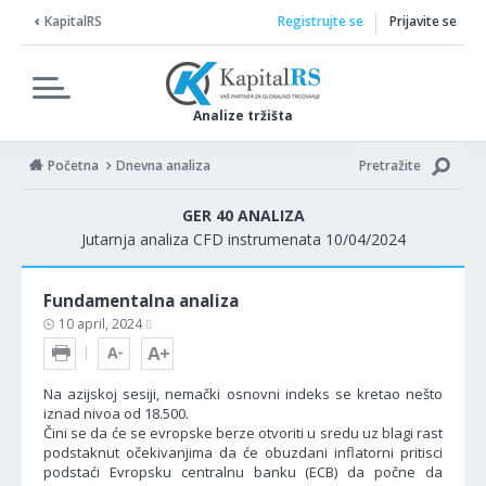
KapitalRS
Registrujte se
Prijavite se
Analize tržišta
Početna
Dnevna analiza
Pretražite
GER 40 ANALIZA
Jutarnja analiza CFD instrumenata 10/04/2024
Fundamentalna analiza
10 april, 2024
Na azijskoj sesiji, nemački osnovni indeks se kretao nešto
iznad nivoa od 18.500.
Čini se da će se evropske berze otvoriti u sredu uz blagi rast
podstaknut očekivanjima da će obuzdani inflatorni pritisci
podstaći Evropsku centralnu banku (ECB) da počne da