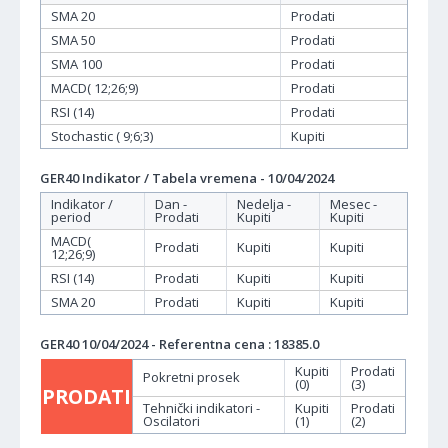
SMA 20
Prodati
SMA 50
Prodati
SMA 100
Prodati
MACD( 12;26;9)
Prodati
RSI (14)
Prodati
Stochastic ( 9;6;3)
Kupiti
GER40 Indikator / Tabela vremena - 10/04/2024
Indikator /
Dan -
Nedelja -
Mesec -
period
Prodati
Kupiti
Kupiti
MACD(
Prodati
Kupiti
Kupiti
12;26;9)
RSI (14)
Prodati
Kupiti
Kupiti
SMA 20
Prodati
Kupiti
Kupiti
GER40 10/04/2024 - Referentna cena : 18385.0
Kupiti
Prodati
Pokretni prosek
(0)
(3)
PRODATI
Tehnički indikatori -
Kupiti
Prodati
Oscilatori
(1)
(2)