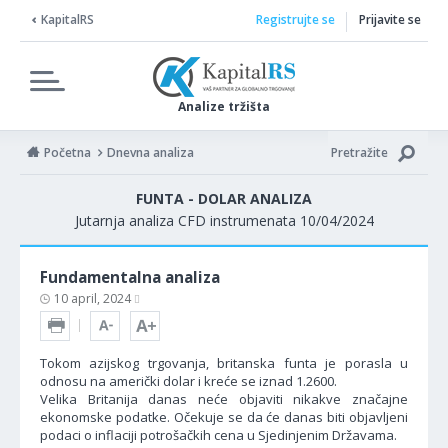
KapitalRS
Registrujte se
Prijavite se
Analize tržišta
Početna
Dnevna analiza
Pretražite
FUNTA - DOLAR ANALIZA
Jutarnja analiza CFD instrumenata 10/04/2024
Fundamentalna analiza
10 april, 2024
Tokom azijskog trgovanja, britanska funta je porasla u
odnosu na američki dolar i kreće se iznad 1.2600.
Velika Britanija danas neće objaviti nikakve značajne
ekonomske podatke. Očekuje se da će danas biti objavljeni
podaci o inflaciji potrošačkih cena u Sjedinjenim Državama.