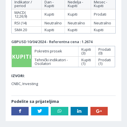
Indikator /
Dan -
Nedelja -
Mesec -
period
Kupiti
Kupiti
Kupiti
MACD(
Kupiti
Kupiti
Prodati
12;26;9)
RSI (14)
Neutralno
Neutralno
Neutralno
SMA 20
Kupiti
Kupiti
Kupiti
GBPUSD 10/04/2024 - Referentna cena : 1.2674
Kupiti
Prodati
Pokretni prosek
(3)
(0)
KUPITI
Tehnički indikatori -
Kupiti
Prodati
Oscilatori
(1)
(1)
IZVORI:
CNBC, Investing
Podelite sa prijateljima