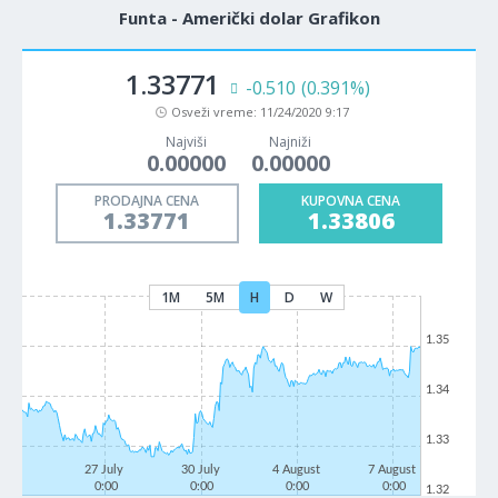
Funta - Američki dolar Grafikon
1.33771
-0.510
(0.391%)
Osveži vreme:
11/24/2020 9:17
Najviši
Najniži
0.00000
0.00000
PRODAJNA CENA
KUPOVNA CENA
1.33771
1.33806
1M
5M
H
D
W
1.35
1.34
1.33
27 July
30 July
4 August
7 August
0:00
0:00
0:00
0:00
1.32