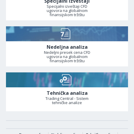
Specijalni izveštaji
Specijalni izveštaji CFD
ugovora na globalnom
finansijskom tržištu
Nedeljna analiza
Nedeljni presek cena CFD
ugovora na globalnom
finansijskom tržištu
Tehnička analiza
Trading Central - Sistem
tehničke analize