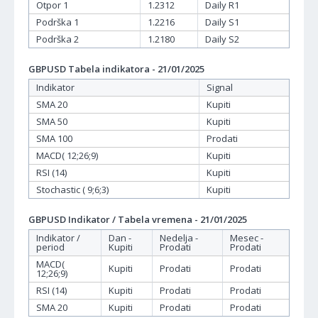
Otpor 1
1.2312
Daily R1
Podrška 1
1.2216
Daily S1
Podrška 2
1.2180
Daily S2
GBPUSD Tabela indikatora - 21/01/2025
Indikator
Signal
SMA 20
Kupiti
SMA 50
Kupiti
SMA 100
Prodati
MACD( 12;26;9)
Kupiti
RSI (14)
Kupiti
Stochastic ( 9;6;3)
Kupiti
GBPUSD Indikator / Tabela vremena - 21/01/2025
Indikator /
Dan -
Nedelja -
Mesec -
period
Kupiti
Prodati
Prodati
MACD(
Kupiti
Prodati
Prodati
12;26;9)
RSI (14)
Kupiti
Prodati
Prodati
SMA 20
Kupiti
Prodati
Prodati