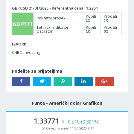
GBPUSD 21/01/2025 - Referentna cena : 1.2264
Kupiti
Prodati
Pokretni prosek
(2)
(1)
KUPITI
Tehnički indikatori -
Kupiti
Prodati
Oscilatori
(3)
(0)
IZVORI:
CNBC, Investing
Podelite sa prijateljima
Funta - Američki dolar Grafikon
1.33771
-0.510
(0.391%)
Osveži vreme:
11/24/2020 9:17