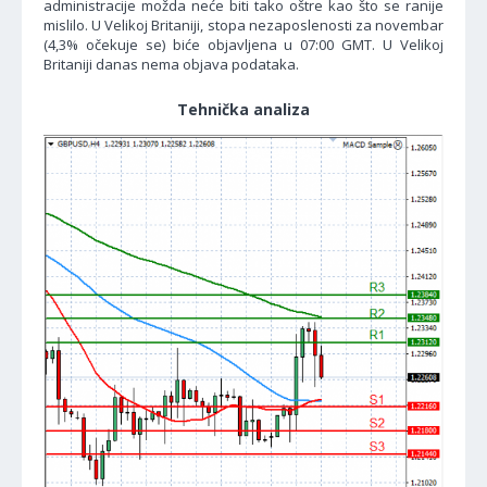
administracije možda neće biti tako oštre kao što se ranije
mislilo. U Velikoj Britaniji, stopa nezaposlenosti za novembar
(4,3% očekuje se) biće objavljena u 07:00 GMT. U Velikoj
Britaniji danas nema objava podataka.
Tehnička analiza