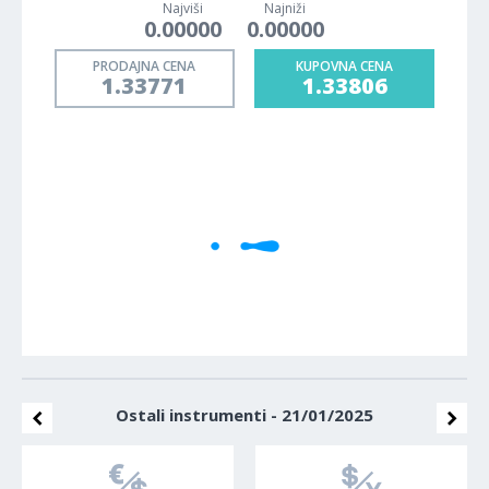
Najviši
Najniži
0.00000
0.00000
PRODAJNA CENA
KUPOVNA CENA
1.33771
1.33806
1M
5M
H
D
W
Cene se učitavaju..
Ostali instrumenti - 21/01/2025