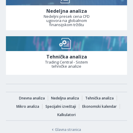
Nedeljna analiza
Nedeljni presek cena CFD
ugovora na globalnom
finansijskom tržištu
Tehnička analiza
Trading Central - Sistem
tehničke analize
Dnevna analiza
Nedeljna analiza
Tehnička analiza
Mikro analiza
Specijalni izveštaji
Ekonomski kalendar
Kalkulatori
Glavna stranica