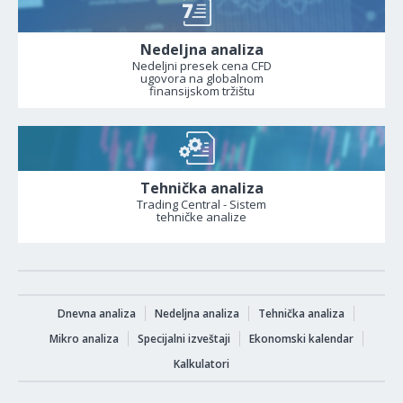
Nedeljna analiza
Nedeljni presek cena CFD
ugovora na globalnom
finansijskom tržištu
Tehnička analiza
Trading Central - Sistem
tehničke analize
Dnevna analiza
Nedeljna analiza
Tehnička analiza
Mikro analiza
Specijalni izveštaji
Ekonomski kalendar
Kalkulatori