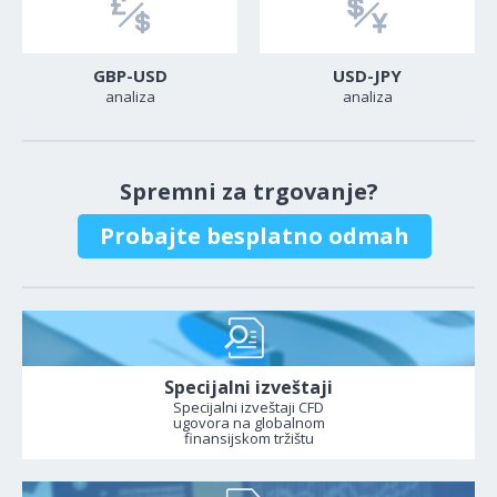
GBP-USD
USD-JPY
analiza
analiza
Spremni za trgovanje?
Probajte besplatno odmah
Specijalni izveštaji
Specijalni izveštaji CFD
ugovora na globalnom
finansijskom tržištu