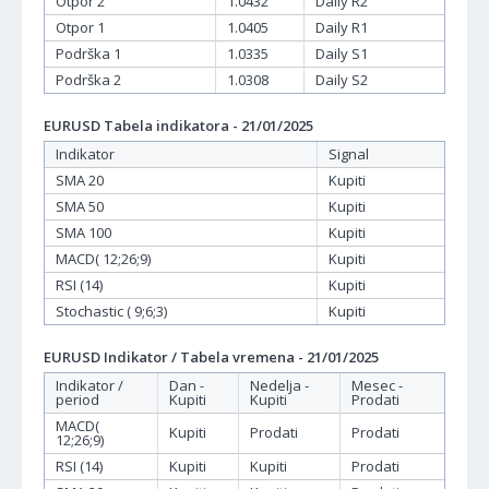
Otpor 2
1.0432
Daily R2
Otpor 1
1.0405
Daily R1
Podrška 1
1.0335
Daily S1
Podrška 2
1.0308
Daily S2
EURUSD Tabela indikatora - 21/01/2025
Indikator
Signal
SMA 20
Kupiti
SMA 50
Kupiti
SMA 100
Kupiti
MACD( 12;26;9)
Kupiti
RSI (14)
Kupiti
Stochastic ( 9;6;3)
Kupiti
EURUSD Indikator / Tabela vremena - 21/01/2025
Indikator /
Dan -
Nedelja -
Mesec -
period
Kupiti
Kupiti
Prodati
MACD(
Kupiti
Prodati
Prodati
12;26;9)
RSI (14)
Kupiti
Kupiti
Prodati