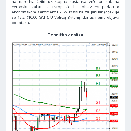
na naredna četiri uzastopna sastanka vrše pritisak na
evropsku valutu. U Evropi će biti objavljeni podaci o
ekonomskom sentimentu ZEW instituta za januar (očekuje
se 15,2) (10:00 GMT). U Velikoj Britaniji danas nema objava
podataka.
Tehnička analiza