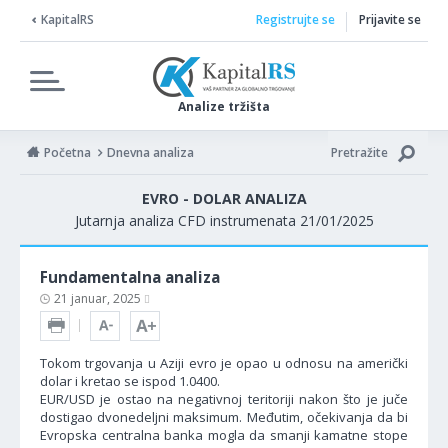
KapitalRS
Registrujte se
Prijavite se
Analize tržišta
Početna
Dnevna analiza
Pretražite
EVRO - DOLAR ANALIZA
Jutarnja analiza CFD instrumenata 21/01/2025
Fundamentalna analiza
21 januar, 2025
Tokom trgovanja u Aziji evro je opao u odnosu na američki
dolar i kretao se ispod 1.0400.
EUR/USD je ostao na negativnoj teritoriji nakon što je juče
dostigao dvonedeljni maksimum. Međutim, očekivanja da bi
Evropska centralna banka mogla da smanji kamatne stope