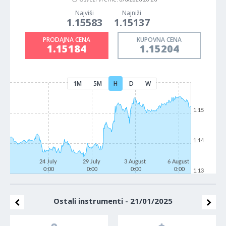
Najviši
Najniži
1.15583
1.15137
PRODAJNA CENA
KUPOVNA CENA
1.15184
1.15204
1M
5M
H
D
W
1.15
1.14
24 July
29 July
3 August
6 August
0:00
0:00
0:00
0:00
1.13
Ostali instrumenti - 21/01/2025