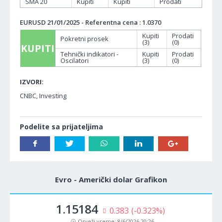
SMA 20
Kupiti
Kupiti
Prodati
EURUSD 21/01/2025 - Referentna cena : 1.0370
Kupiti
Prodati
Pokretni prosek
(3)
(0)
KUPITI
Tehnički indikatori -
Kupiti
Prodati
Oscilatori
(3)
(0)
IZVORI:
CNBC, Investing
Podelite sa prijateljima
Evro - Američki dolar Grafikon
1.15184
0.383
(-0.323%)
Osveži vreme:
8/6/2026 20:26