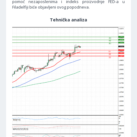
pomoć nezaposlenima i indeks proizvodnje FED-a u
Filadelfiji biće objavljeni ovog popodneva.
Tehnička analiza