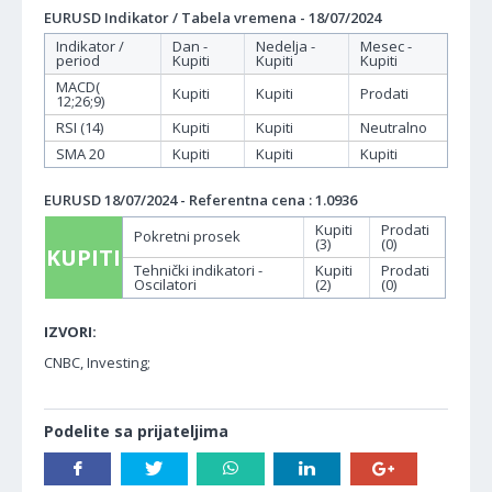
EURUSD Indikator / Tabela vremena - 18/07/2024
Indikator /
Dan -
Nedelja -
Mesec -
period
Kupiti
Kupiti
Kupiti
MACD(
Kupiti
Kupiti
Prodati
12;26;9)
RSI (14)
Kupiti
Kupiti
Neutralno
SMA 20
Kupiti
Kupiti
Kupiti
EURUSD 18/07/2024 - Referentna cena : 1.0936
Kupiti
Prodati
Pokretni prosek
(3)
(0)
KUPITI
Tehnički indikatori -
Kupiti
Prodati
Oscilatori
(2)
(0)
IZVORI:
CNBC, Investing;
Podelite sa prijateljima