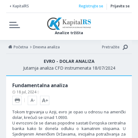
KapitalRS
Registrujte se
Prijavite se
Analize tržišta
Početna
Dnevna analiza
Pretražite
EVRO - DOLAR ANALIZA
Jutarnja analiza CFD instrumenata 18/07/2024
Fundamentalna analiza
18 jul, 2024
Tokom trgovanja u Aziji, evro je opao u odnosu na američki
dolar, krećući se iznad 1.0930.
U evrozoni će se danas popodne sastati Evropska centralna
banka kako bi donela odluku o kamatnim stopama. U
Sjedinjenim Američkim Državama, inicijalna potraživanja za