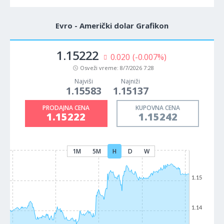
Evro - Američki dolar Grafikon
1.15222
0.020
(-0.007%)
Osveži vreme:
8/7/2026 7:28
Najviši
Najniži
1.15583
1.15137
PRODAJNA CENA
KUPOVNA CENA
1.15222
1.15242
1M
5M
H
D
W
1.15
1.14