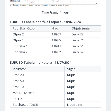
Time Frame: 1 hour
EURUSD Tabela podrške i otpora - 18/07/2024
Podrška i Otpor
Nivo
Objašnjenje
Otpor 2
1.0907
Daily R2
Otpor 1
1.0955
Daily R1
Podrška 1
1.0917
Daily S1
Podrška 2
1.0902
Daily S2
EURUSD Tabela indikatora - 18/07/2024
Indikator
Signal
SMA 20
Kupiti
SMA 50
Kupiti
SMA 100
Kupiti
MACD( 12;26;9)
Kupiti
RSI (14)
Kupiti
Stochastic ( 9;6;3)
Neutralno