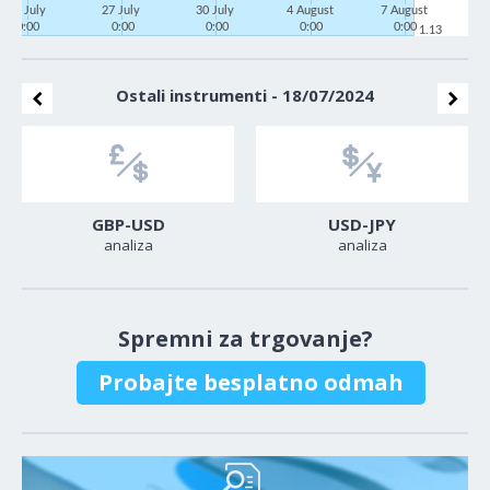
22 July
27 July
30 July
4 August
7 August
0:00
0:00
0:00
0:00
0:00
1.13
Ostali instrumenti - 18/07/2024
GBP-USD
USD-JPY
analiza
analiza
Spremni za trgovanje?
Probajte besplatno odmah