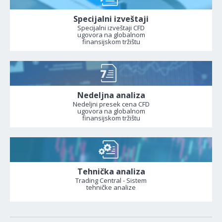
Specijalni izveštaji
Specijalni izveštaji CFD
ugovora na globalnom
finansijskom tržištu
Nedeljna analiza
Nedeljni presek cena CFD
ugovora na globalnom
finansijskom tržištu
Tehnička analiza
Trading Central - Sistem
tehničke analize