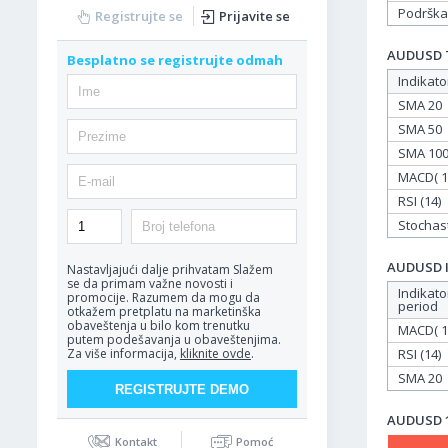
Podrška
Registrujte se
Prijavite se
AUDUSD Ta
Besplatno se registrujte odmah
Indikato
SMA 20
SMA 50
SMA 10
MACD( 12
RSI (14)
Stochasti
AUDUSD In
Nastavljajući dalje prihvatam
Slažem
se da primam važne novosti i
Indikato
promocije. Razumem da mogu da
period
otkažem pretplatu na marketinška
obaveštenja u bilo kom trenutku
MACD( 12
putem podešavanja u obaveštenjima.
RSI (14)
Za više informacija,
kliknite ovde
.
SMA 20
AUDUSD 18
Kontakt
Pomoć