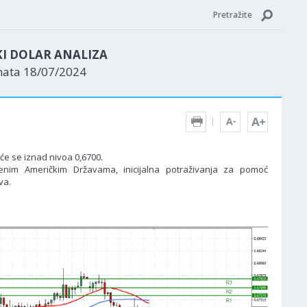
Pretražite
KI DOLAR ANALIZA
nata 18/07/2024
eće se iznad nivoa 0,6700.
njenim Američkim Državama, inicijalna potraživanja za pomoć
va.