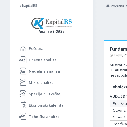
KapitalRS
Početna
Analize tržišta
Početna
Fundame
18 jul, 
Dnevna analiza
Australijs
U Austral
Nedeljna analiza
nezaposle
Mikro analiza
Tehnička
Specijalni izveštaji
AUDUSD Ta
Podrška
Ekonomski kalendar
Otpor 2
Tehnička analiza
Otpor 1
Podrška