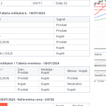
 2
0.6711
Daily S2
bela indikatora - 18/07/2024
r
Signal
Prodati
Prodati
0
Kupiti
;26;9)
Prodati
Kupiti
c ( 9;6;3)
Kupiti
dikator / Tabela vremena - 18/07/2024
r /
Dan -
Nedelja -
Mesec - Kupiti
Prodati
Kupiti
;26;9)
Prodati
Kupiti
Prodati
Kupiti
Kupiti
Neutralno
Prodati
Kupiti
Kupiti
/07/2024 - Referentna cena : 0.6738
Kupiti
Prodati