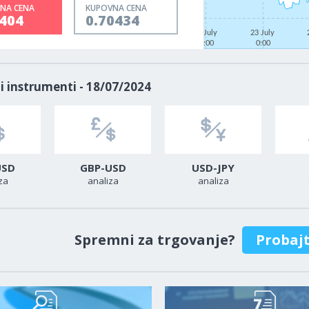
NA CENA
KUPOVNA CENA
0404
0.70434
21 July
23 July
0:00
0:00
i instrumenti - 18/07/2024
USD
GBP-USD
USD-JPY
za
analiza
analiza
Spremni za trgovanje?
Probaj