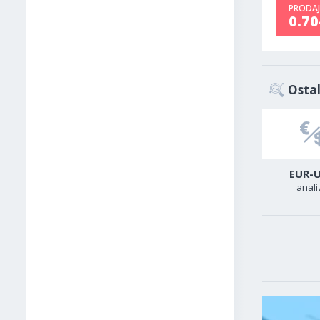
PRODAJ
0.7
Ostal
USD-CAD
GER40
EUR-
analiza
analiza
anali