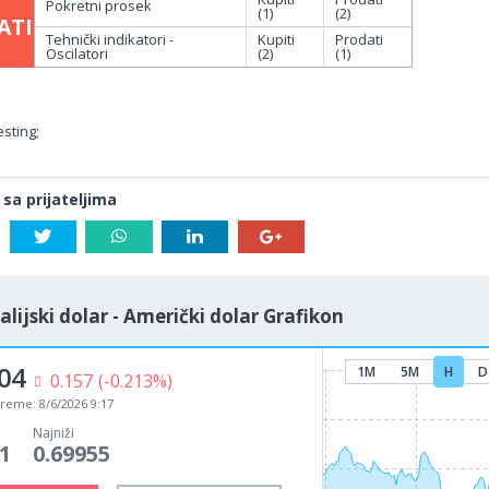
Pokretni prosek
(1)
(2)
ATI
Tehnički indikatori -
Kupiti
Prodati
Oscilatori
(2)
(1)
sting;
 sa prijateljima
alijski dolar - Američki dolar Grafikon
04
1M
5M
H
D
0.157
(-0.213%)
vreme:
8/6/2026 9:17
Najniži
1
0.69955