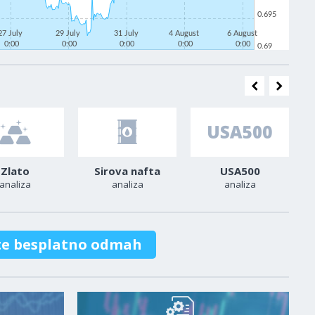
0.695
27 July
29 July
31 July
4 August
6 August
0:00
0:00
0:00
0:00
0:00
0.69
Zlato
Sirova nafta
USA500
analiza
analiza
analiza
te besplatno odmah