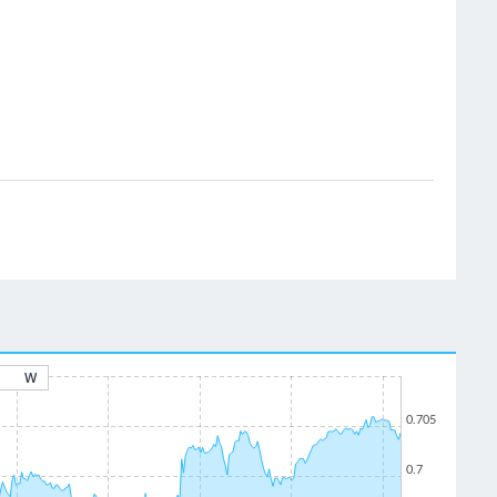
W
0.705
0.7