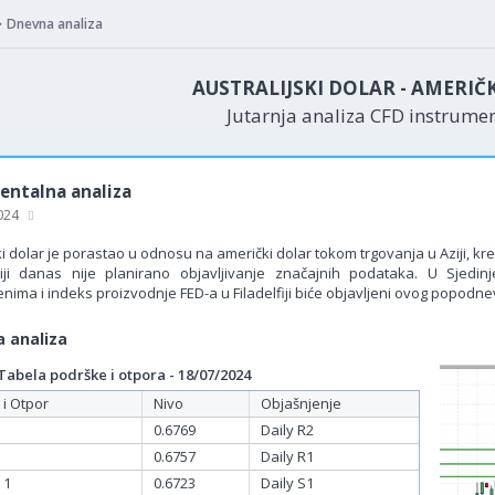
Dnevna analiza
AUSTRALIJSKI DOLAR - AMERIČ
Jutarnja analiza CFD instrume
ntalna analiza
2024
ki dolar je porastao u odnosu na američki dolar tokom trgovanja u Aziji, kr
iji danas nije planirano objavljivanje značajnih podataka. U Sjedi
nima i indeks proizvodnje FED-a u Filadelfiji biće objavljeni ovog popodne
 analiza
bela podrške i otpora - 18/07/2024
 i Otpor
Nivo
Objašnjenje
0.6769
Daily R2
0.6757
Daily R1
 1
0.6723
Daily S1