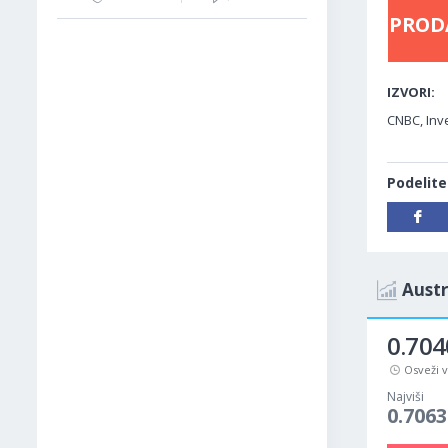
PROD
IZVORI:
CNBC, Inve
Podelite
Austr
0.704
Osveži 
Najviši
0.7063