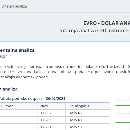
Dnevna analiza
EVRO - DOLAR AN
Jutarnja analiza CFD instrume
ntalna analiza
 2024
u u Aziji, evro je porastao u odnosu na američki dolar, krećući se iznad 1,0
e da će evrozona kasnije danas objaviti podatke o poslovanju u usluž
i značajni ekonomski podaci.
 analiza
bela podrške i otpora - 06/05/2024
 i Otpor
Nivo
Objašnjenje
1.0807
Daily R2
1.0786
Daily R1
 1
1.0731
Daily S1