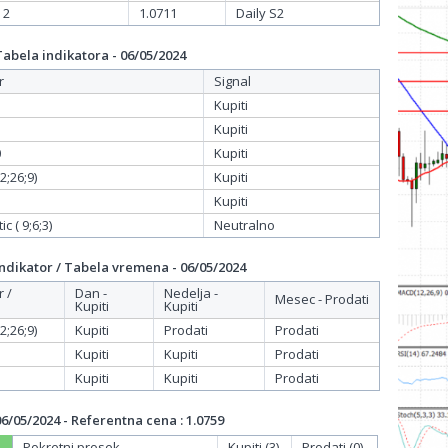
 2
1.0711
Daily S2
bela indikatora - 06/05/2024
r
Signal
Kupiti
Kupiti
0
Kupiti
;26;9)
Kupiti
Kupiti
c ( 9;6;3)
Neutralno
dikator / Tabela vremena - 06/05/2024
r /
Dan -
Nedelja -
Mesec - Prodati
Kupiti
Kupiti
;26;9)
Kupiti
Prodati
Prodati
Kupiti
Kupiti
Prodati
Kupiti
Kupiti
Prodati
/05/2024 - Referentna cena : 1.0759
Pokretni prosek
Kupiti (3)
Prodati (0)