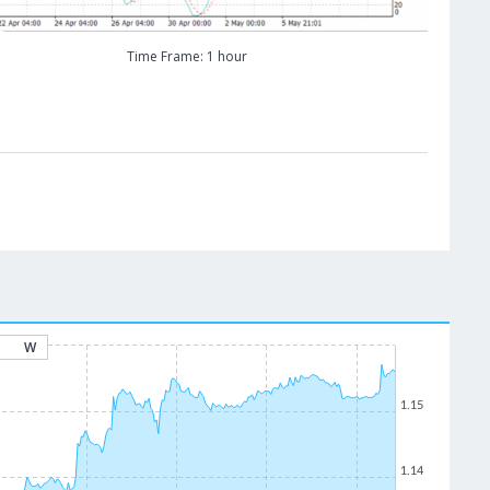
Time Frame: 1 hour
W
1.15
1.14