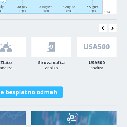
uly
30 July
3 August
5 August
7 August
00
0:00
0:00
0:00
0:00
1.13
Zlato
Sirova nafta
USA500
analiza
analiza
analiza
te besplatno odmah