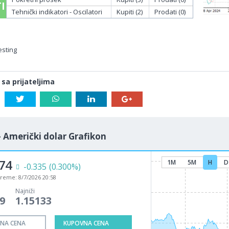
I
Tehnički indikatori - Oscilatori
Kupiti (2)
Prodati (0)
esting
 sa prijateljima
- Američki dolar Grafikon
74
1M
5M
H
D
-0.335
(0.300%)
vreme:
8/7/2026 20:58
Najniži
9
1.15133
NA CENA
KUPOVNA CENA