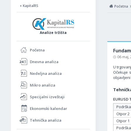
KapitalRS
Početna
Analize tržišta
Početna
Fundame
06 maj,
Dnevna analiza
U trgovanj
Očekuje s
Nedeljna analiza
objavljen
Mikro analiza
Tehnička
Specijalni izveštaji
EURUSD Ta
Podrška
Ekonomski kalendar
Otpor 2
Tehnička analiza
Otpor 1
Podrška