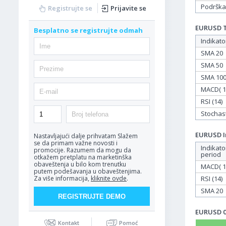
Podrška
Registrujte se
Prijavite se
EURUSD Ta
Besplatno se registrujte odmah
Indikato
SMA 20
SMA 50
SMA 10
MACD( 12
RSI (14)
Stochasti
EURUSD In
Nastavljajući dalje prihvatam
Slažem
se da primam važne novosti i
Indikato
promocije. Razumem da mogu da
period
otkažem pretplatu na marketinška
obaveštenja u bilo kom trenutku
MACD( 12
putem podešavanja u obaveštenjima.
RSI (14)
Za više informacija,
kliknite ovde
.
SMA 20
EURUSD 06
Kontakt
Pomoć