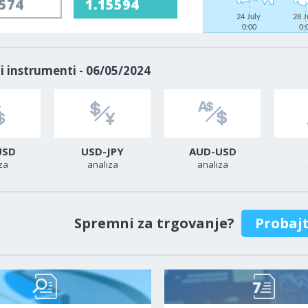
5574
1.15594
24 July
28 J
0:00
0:
i instrumenti - 06/05/2024
USD
USD-JPY
AUD-USD
za
analiza
analiza
Spremni za trgovanje?
Probaj