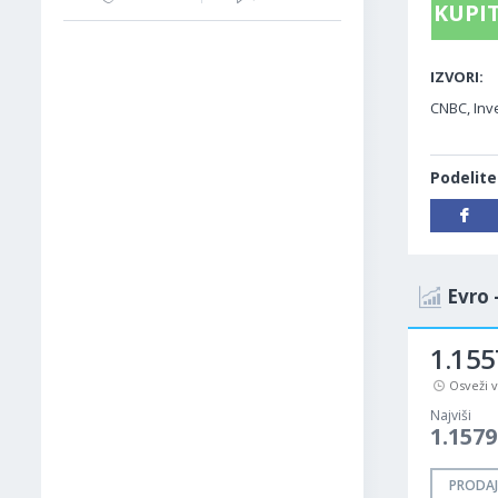
KUPIT
IZVORI:
CNBC, Inv
Podelite
Evro 
1.155
Osveži 
Najviši
1.1579
PRODAJ