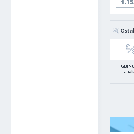
1.1
Ostal
USD-CAD
GER40
GBP-
analiza
analiza
anali