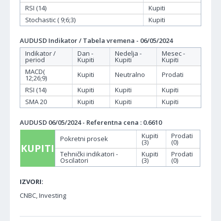
RSI (14)
Kupiti
Stochastic ( 9;6;3)
Kupiti
AUDUSD Indikator / Tabela vremena - 06/05/2024
Indikator /
Dan -
Nedelja -
Mesec -
period
Kupiti
Kupiti
Kupiti
MACD(
Kupiti
Neutralno
Prodati
12;26;9)
RSI (14)
Kupiti
Kupiti
Kupiti
SMA 20
Kupiti
Kupiti
Kupiti
AUDUSD 06/05/2024 - Referentna cena : 0.6610
Kupiti
Prodati
Pokretni prosek
(3)
(0)
KUPITI
Tehnički indikatori -
Kupiti
Prodati
Oscilatori
(3)
(0)
IZVORI:
CNBC, Investing