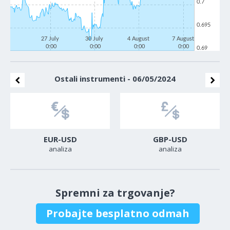
0.7
0.695
27 July
30 July
4 August
7 August
0:00
0:00
0:00
0:00
0.69
Ostali instrumenti - 06/05/2024
EUR-USD
GBP-USD
analiza
analiza
Spremni za trgovanje?
Probajte besplatno odmah