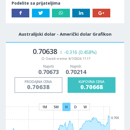
Podelite sa prijateljima
Australijski dolar - Američki dolar Grafikon
0.70638
-0.316
(0.458%)
Osveži vreme:
8/7/2026 17:17
Najviši
Najniži
0.70673
0.70214
PRODAJNA CENA
KUPOVNA CENA
0.70638
0.70668
1M
5M
H
D
W
0.705