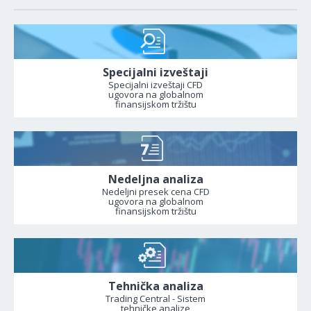
Specijalni izveštaji
Specijalni izveštaji CFD
ugovora na globalnom
finansijskom tržištu
Nedeljna analiza
Nedeljni presek cena CFD
ugovora na globalnom
finansijskom tržištu
Tehnička analiza
Trading Central - Sistem
tehničke analize