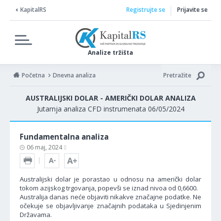
KapitalRS
Registrujte se
Prijavite se
Analize tržišta
Početna
Dnevna analiza
Pretražite
AUSTRALIJSKI DOLAR - AMERIČKI DOLAR ANALIZA
Jutarnja analiza CFD instrumenata 06/05/2024
Fundamentalna analiza
06 maj, 2024
Australijski dolar je porastao u odnosu na američki dolar
tokom azijskog trgovanja, popevši se iznad nivoa od 0,6600.
Australija danas neće objaviti nikakve značajne podatke. Ne
očekuje se objavljivanje značajnih podataka u Sjedinjenim
Državama.