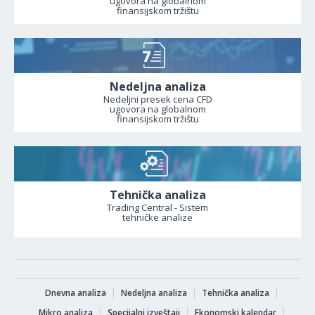
ugovora na globalnom
finansijskom tržištu
Nedeljna analiza
Nedeljni presek cena CFD
ugovora na globalnom
finansijskom tržištu
Tehnička analiza
Trading Central - Sistem
tehničke analize
Dnevna analiza
Nedeljna analiza
Tehnička analiza
Mikro analiza
Specijalni izveštaji
Ekonomski kalendar