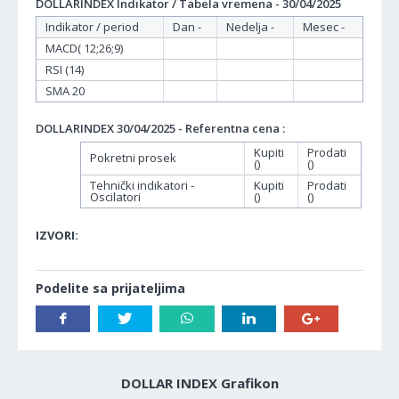
DOLLARINDEX Indikator / Tabela vremena - 30/04/2025
Indikator / period
Dan -
Nedelja -
Mesec -
MACD( 12;26;9)
RSI (14)
SMA 20
DOLLARINDEX 30/04/2025 - Referentna cena :
Kupiti
Prodati
Pokretni prosek
()
()
Tehnički indikatori -
Kupiti
Prodati
Oscilatori
()
()
IZVORI:
Podelite sa prijateljima
DOLLAR INDEX Grafikon