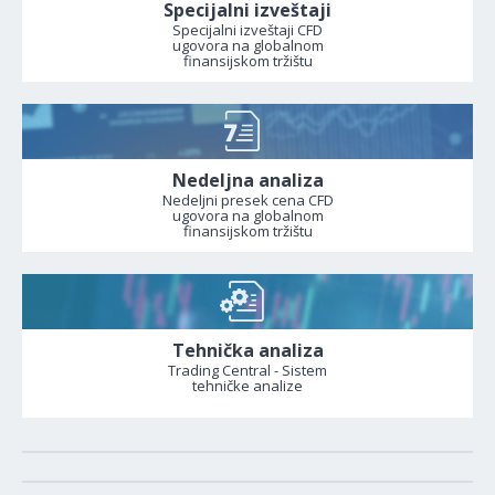
Specijalni izveštaji
Specijalni izveštaji CFD
ugovora na globalnom
finansijskom tržištu
Nedeljna analiza
Nedeljni presek cena CFD
ugovora na globalnom
finansijskom tržištu
Tehnička analiza
Trading Central - Sistem
tehničke analize