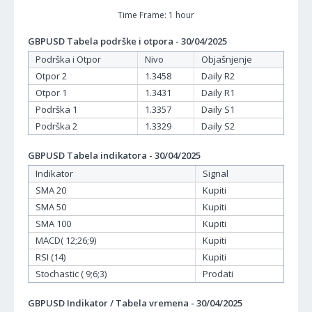
Time Frame: 1 hour
GBPUSD Tabela podrške i otpora - 30/04/2025
Podrška i Otpor
Nivo
Objašnjenje
Otpor 2
1.3458
Daily R2
Otpor 1
1.3431
Daily R1
Podrška 1
1.3357
Daily S1
Podrška 2
1.3329
Daily S2
GBPUSD Tabela indikatora - 30/04/2025
Indikator
Signal
SMA 20
Kupiti
SMA 50
Kupiti
SMA 100
Kupiti
MACD( 12;26;9)
Kupiti
RSI (14)
Kupiti
Stochastic ( 9;6;3)
Prodati
GBPUSD Indikator / Tabela vremena - 30/04/2025