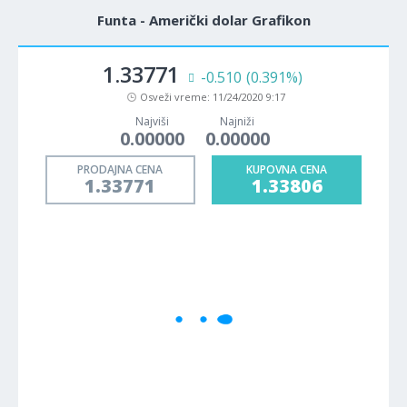
Funta - Američki dolar Grafikon
1.33771
-0.510
(0.391%)
Osveži vreme:
11/24/2020 9:17
Najviši
Najniži
0.00000
0.00000
PRODAJNA CENA
KUPOVNA CENA
1.33771
1.33806
1M
5M
H
D
W
Cene se učitavaju..