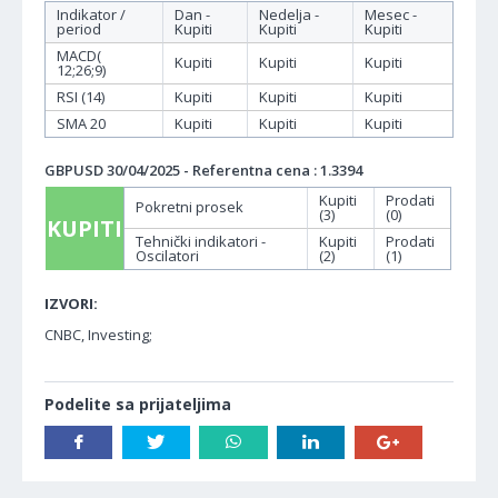
Indikator /
Dan -
Nedelja -
Mesec -
period
Kupiti
Kupiti
Kupiti
MACD(
Kupiti
Kupiti
Kupiti
12;26;9)
RSI (14)
Kupiti
Kupiti
Kupiti
SMA 20
Kupiti
Kupiti
Kupiti
GBPUSD 30/04/2025 - Referentna cena : 1.3394
Kupiti
Prodati
Pokretni prosek
(3)
(0)
KUPITI
Tehnički indikatori -
Kupiti
Prodati
Oscilatori
(2)
(1)
IZVORI:
CNBC, Investing;
Podelite sa prijateljima