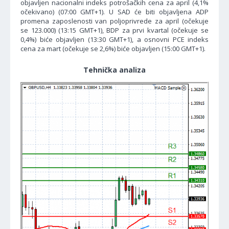
objavljen nacionalni indeks potrošačkih cena za april (4,1%
očekivano) (07:00 GMT+1). U SAD će biti objavljena ADP
promena zaposlenosti van poljoprivrede za april (očekuje
se 123.000) (13:15 GMT+1), BDP za prvi kvartal (očekuje se
0,4%) biće objavljen (13:30 GMT+1), a osnovni PCE indeks
cena za mart (očekuje se 2,6%) biće objavljen (15:00 GMT+1).
Tehnička analiza