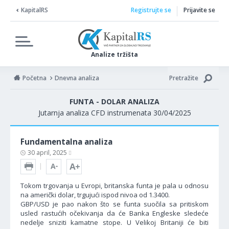
KapitalRS
Registrujte se
Prijavite se
Analize tržišta
Početna
Dnevna analiza
Pretražite
FUNTA - DOLAR ANALIZA
Jutarnja analiza CFD instrumenata 30/04/2025
Fundamentalna analiza
30 april, 2025
Tokom trgovanja u Evropi, britanska funta je pala u odnosu
na američki dolar, trgujući ispod nivoa od 1.3400.
GBP/USD je pao nakon što se funta suočila sa pritiskom
usled rastućih očekivanja da će Banka Engleske sledeće
nedelje sniziti kamatne stope. U Velikoj Britaniji će biti