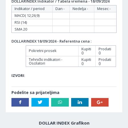
DOLLARINDEX Indikator / Tabela vremena - 18/09/2024
Indikator / period
Dan -
Nedelja -
Mesec -
MACD( 12;26;9)
RSI (14)
SMA 20
DOLLARINDEX 18/09/2024 - Referentna cena :
Kupiti
Prodati
Pokretni prosek
()
()
Tehnički indikatori -
Kupiti
Prodati
Oscilatori
()
()
IZVORI:
Podelite sa prijateljima
DOLLAR INDEX Grafikon