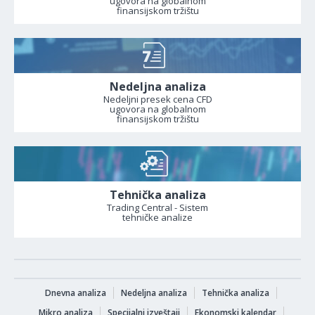
ugovora na globalnom
finansijskom tržištu
Nedeljna analiza
Nedeljni presek cena CFD
ugovora na globalnom
finansijskom tržištu
Tehnička analiza
Trading Central - Sistem
tehničke analize
Dnevna analiza
Nedeljna analiza
Tehnička analiza
Mikro analiza
Specijalni izveštaji
Ekonomski kalendar