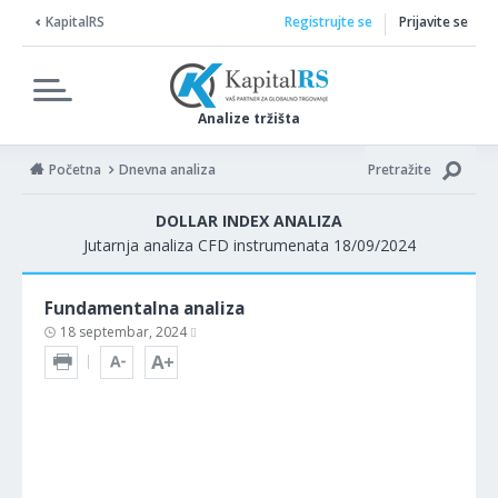
KapitalRS
Registrujte se
Prijavite se
Analize tržišta
Početna
Dnevna analiza
Pretražite
DOLLAR INDEX ANALIZA
Jutarnja analiza CFD instrumenata 18/09/2024
Fundamentalna analiza
18 septembar, 2024