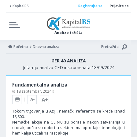
KapitalRS
Registrujte se
Prijavite se
Analize tržišta
Početna
Dnevna analiza
Pretražite
GER 40 ANALIZA
Jutarnja analiza CFD instrumenata 18/09/2024
Fundamentalna analiza
18 septembar, 2024
Tokom trgovanja u Aziji, nemački referentni se kreće iznad
18,800.
Nemačke akcije na GER40 su porasle nakon zatvaranja u
utorak, pošto su dobici u sektoru maloprodaje, tehnologije i
hemikalija uticali na rast akcije.