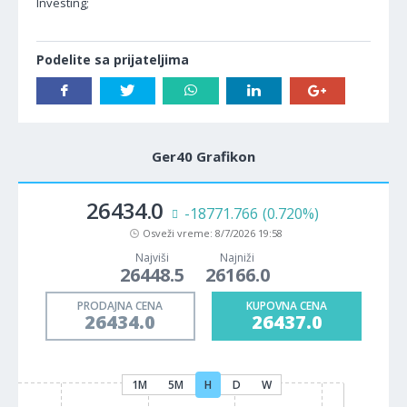
Investing;
Podelite sa prijateljima
Ger40 Grafikon
26434.0
-18771.766
(0.720%)
Osveži vreme:
8/7/2026 19:58
Najviši
Najniži
26448.5
26166.0
PRODAJNA CENA
KUPOVNA CENA
26434.0
26437.0
1M
5M
H
D
W