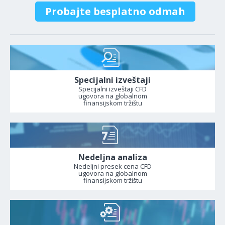
Probajte besplatno odmah
Specijalni izveštaji
Specijalni izveštaji CFD
ugovora na globalnom
finansijskom tržištu
Nedeljna analiza
Nedeljni presek cena CFD
ugovora na globalnom
finansijskom tržištu