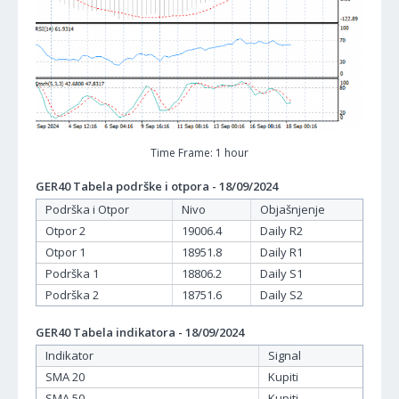
Time Frame: 1 hour
GER40 Tabela podrške i otpora - 18/09/2024
Podrška i Otpor
Nivo
Objašnjenje
Otpor 2
19006.4
Daily R2
Otpor 1
18951.8
Daily R1
Podrška 1
18806.2
Daily S1
Podrška 2
18751.6
Daily S2
GER40 Tabela indikatora - 18/09/2024
Indikator
Signal
SMA 20
Kupiti
SMA 50
Kupiti