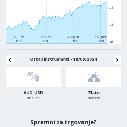
26k
25k
22 July
28 July
3 August
7 August
0:00
0:00
0:00
0:00
24k
Ostali instrumenti - 18/09/2024
AUD-USD
Zlato
analiza
analiza
Spremni za trgovanje?