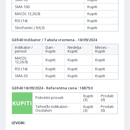
SMA 100
Kupiti
MACD( 12;26;9)
Kupiti
RSI (14)
Kupiti
Stochastic ( 9;6;3)
Kupiti
GER40 Indikator / Tabela vremena - 18/09/2024
Indikator /
Dan -
Nedelja -
Mesec -
period
Kupiti
Kupiti
Kupiti
MACD(
Kupiti
Kupiti
Kupiti
12;26;9)
RSI (14)
Kupiti
Kupiti
Kupiti
SMA 20
Kupiti
Kupiti
Kupiti
GER40 18/09/2024 - Referentna cena : 18879.0
Kupiti
Prodati
Pokretni prosek
(3)
(0)
KUPITI
Tehnički indikatori -
Kupiti
Prodati
Oscilatori
(3)
(0)
IZVORI: