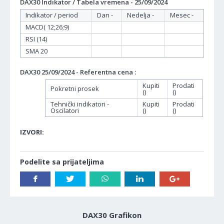
DAX30 Indikator / Tabela vremena - 25/09/2024
Indikator / period
Dan -
Nedelja -
Mesec -
MACD( 12;26;9)
RSI (14)
SMA 20
DAX30 25/09/2024 - Referentna cena :
Kupiti
Prodati
Pokretni prosek
()
()
Tehnički indikatori -
Kupiti
Prodati
Oscilatori
()
()
IZVORI:
Podelite sa prijateljima
DAX30 Grafikon