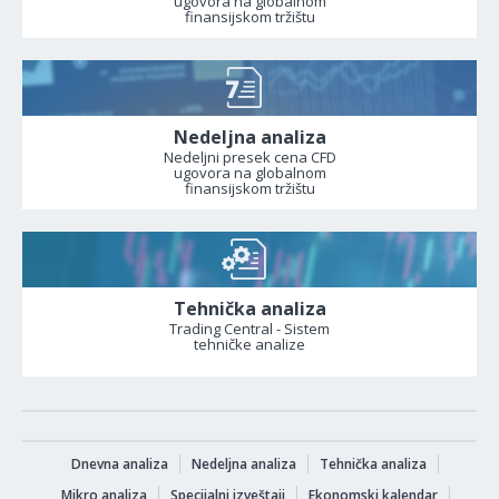
ugovora na globalnom
finansijskom tržištu
Nedeljna analiza
Nedeljni presek cena CFD
ugovora na globalnom
finansijskom tržištu
Tehnička analiza
Trading Central - Sistem
tehničke analize
Dnevna analiza
Nedeljna analiza
Tehnička analiza
Mikro analiza
Specijalni izveštaji
Ekonomski kalendar