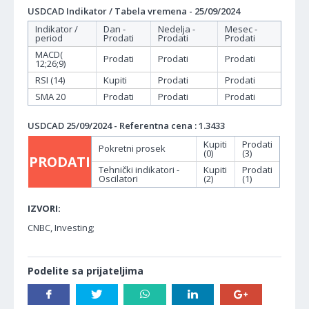
USDCAD Indikator / Tabela vremena - 25/09/2024
Indikator /
Dan -
Nedelja -
Mesec -
period
Prodati
Prodati
Prodati
MACD(
Prodati
Prodati
Prodati
12;26;9)
RSI (14)
Kupiti
Prodati
Prodati
SMA 20
Prodati
Prodati
Prodati
USDCAD 25/09/2024 - Referentna cena : 1.3433
Kupiti
Prodati
Pokretni prosek
(0)
(3)
PRODATI
Tehnički indikatori -
Kupiti
Prodati
Oscilatori
(2)
(1)
IZVORI:
CNBC, Investing;
Podelite sa prijateljima