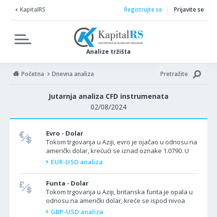
KapitalRS
Registrujte se
Prijavite se
Analize tržišta
Početna
Dnevna analiza
Pretražite
Jutarnja analiza CFD instrumenata
02/08/2024
Evro - Dolar
Tokom trgovanja u Aziji, evro je ojačao u odnosu na
američki dolar, krećući se iznad oznake 1.0790. U
evrozoni danas nema objave podataka. U SAD
EUR-USD analiza
danas bi...
Funta - Dolar
Tokom trgovanja u Aziji, britanska funta je opala u
odnosu na američki dolar, kreće se ispod nivoa
1.2750. U Velikoj Britaniji, član Banke Engleske Hju...
GBP-USD analiza