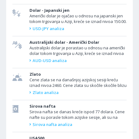
Dolar - Japanski jen
Američki dolar je ojačao u odnosu na japanski jen
tokom trgovanja u Aziji, kreće se iznad nivoa 150.00.
U Turskoj danas neće biti objava podataka. U SAD...
USD-JPY analiza
Australijski dolar - Američki Dolar
Australijski dolar je porastao u odnosu na američki
dolar tokom trgovanja u Aziji, kreće se iznad nivoa
0.6550. U Australiji, stambeni krediti su porasli u...
AUD-USD analiza
Zlato
Cene zlata se na današnjoj azijskoj sesiji kreću
iznad nivoa 2460. Cene zlata su skočile skočile blizu
rekordnih maksimuma nakon što su...
Zlato analiza
Sirova nafta
Sirova nafta se danas kreće ispod 77 dolara. Cene
nafte su porasle tokom azijske sesije, ali su na
putu za četvrti uzastopni sedmični pad, jer su
Sirova nafta analiza
znaci...
USA500