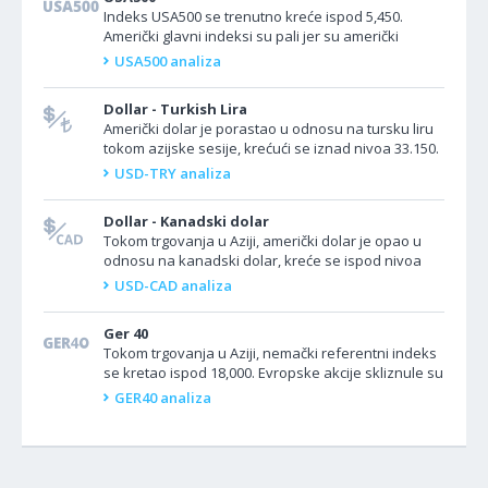
Indeks USA500 se trenutno kreće ispod 5,450.
Američki glavni indeksi su pali jer su američki
podaci izazvali ekonomsku zabrinutost. PMI u
USA500 analiza
proizvodnji...
Dollar - Turkish Lira
Američki dolar je porastao u odnosu na tursku liru
tokom azijske sesije, krećući se iznad nivoa 33.150.
U Turskoj danas neće biti objava podataka. U SAD...
USD-TRY analiza
Dollar - Kanadski dolar
Tokom trgovanja u Aziji, američki dolar je opao u
odnosu na kanadski dolar, kreće se ispod nivoa
1.3870. U Kanadi danas nije zakazano
USD-CAD analiza
objavljivanje...
Ger 40
Tokom trgovanja u Aziji, nemački referentni indeks
se kretao ispod 18,000. Evropske akcije skliznule su
za više od 1% dok su se bankarske akcije...
GER40 analiza