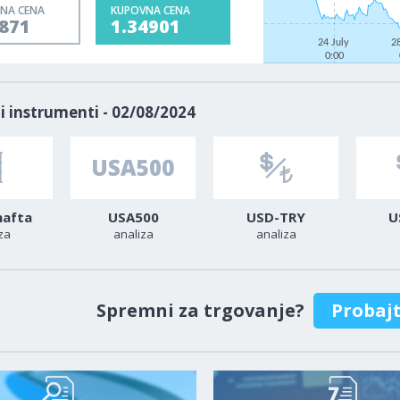
NA CENA
KUPOVNA CENA
4871
1.34901
24 July
2
0:00
i instrumenti - 02/08/2024
nafta
USA500
USD-TRY
U
za
analiza
analiza
Spremni za trgovanje?
Probaj