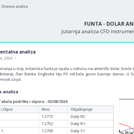
Dnevna analiza
FUNTA - DOLAR AN
Jutarnja analiza CFD instrume
ntalna analiza
st, 2024
vanja u Aziji, britanska funta je opala u odnosu na američki dolar, kreće 
 Britaniji, član Banke Engleske Hju Pil održaće govor kasnije danas. U 
osti za jul.
 analiza
bela podrške i otpora - 02/08/2024
 i Otpor
Nivo
Objašnjenje
1.2772
Daily R2
1.2752
Daily R1
 1
1.2700
Daily S1