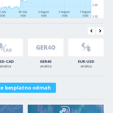
1.33
8 July
30 July
3 August
5 August
7 August
0:00
0:00
0:00
0:00
0:00
1.32
SD-CAD
GER40
EUR-USD
analiza
analiza
analiza
te besplatno odmah