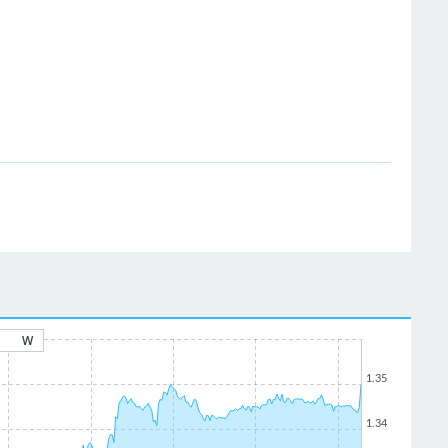
W
1.35
1.34