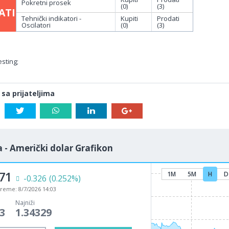
Pokretni prosek
(0)
(3)
ATI
Tehnički indikatori -
Kupiti
Prodati
Oscilatori
(0)
(3)
sting;
 sa prijateljima
 - Američki dolar Grafikon
71
1M
5M
H
D
-0.326
(0.252%)
vreme:
8/7/2026 14:03
Najniži
3
1.34329