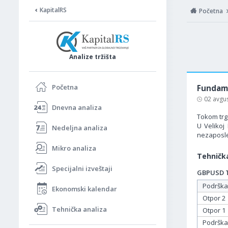
KapitalRS
Početna
Analize tržišta
Početna
Fundame
02 avgu
Dnevna analiza
Tokom trgo
U Velikoj
Nedeljna analiza
nezaposlen
Mikro analiza
Tehnička
Specijalni izveštaji
GBPUSD Ta
Podrška
Ekonomski kalendar
Otpor 2
Tehnička analiza
Otpor 1
Podrška