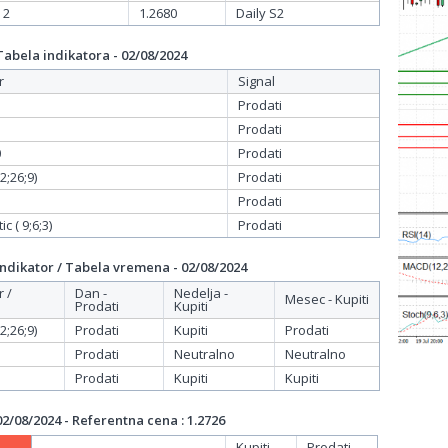
 2
1.2680
Daily S2
bela indikatora - 02/08/2024
r
Signal
Prodati
Prodati
0
Prodati
;26;9)
Prodati
Prodati
c ( 9;6;3)
Prodati
dikator / Tabela vremena - 02/08/2024
r /
Dan -
Nedelja -
Mesec - Kupiti
Prodati
Kupiti
;26;9)
Prodati
Kupiti
Prodati
Prodati
Neutralno
Neutralno
Prodati
Kupiti
Kupiti
/08/2024 - Referentna cena : 1.2726
Kupiti
Prodati