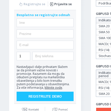
Podrška
Registrujte se
Prijavite se
GBPUSD Ta
Besplatno se registrujte odmah
Indikato
SMA 20
SMA 50
SMA 10
MACD( 12
RSI (14)
Stochasti
GBPUSD In
Nastavljajući dalje prihvatam
Slažem
se da primam važne novosti i
Indikato
promocije. Razumem da mogu da
period
otkažem pretplatu na marketinška
obaveštenja u bilo kom trenutku
MACD( 12
putem podešavanja u obaveštenjima.
RSI (14)
Za više informacija,
kliknite ovde
.
SMA 20
GBPUSD 02
Kontakt
Pomoć