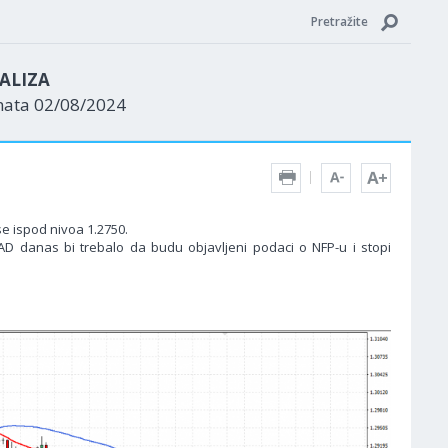
Pretražite
ALIZA
nata 02/08/2024
se ispod nivoa 1.2750.
SAD danas bi trebalo da budu objavljeni podaci o NFP-u i stopi