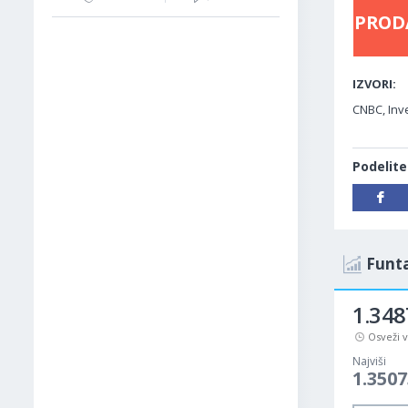
PROD
IZVORI:
CNBC, Inve
Podelite
Funta
1.348
Osveži 
Najviši
1.3507