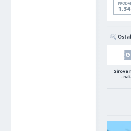
PRODAJ
1.3
Ostal
AUD-USD
Zlato
Sirova 
analiza
analiza
anali