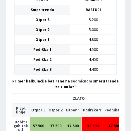
Smer trenda
RASTUĆI
Otpor 3
5.200
Otpor 2
5.000
Otpor 1
4.800
Podrška 1
4.500
Podrška 2
4.450
Podrška 3
4.400
Primer kalkulacije bazirane na
sedmičnom
smeru trenda
1
za 1.00 lot
ZLATO
Pivot
Otpor 3
Otpor 2
Otpor 1
Podrška 1
Podrška 2
Po
linije
Dobit /
gubitak
57.500
37.500
17.500
-12.500
-17.500
-
u $