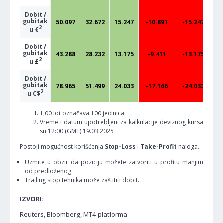
Dobit /
gubitak
50.097
32.672
15.247
-10.891
-15.247
-
2
u €
Dobit /
gubitak
43.288
28.232
13.175
-9.411
-13.175
-
2
u
£
Dobit /
gubitak
78.965
51.499
24.033
-17.166
-24.033
-
2
u C$
1,00 lot označava 100 jedinica
Vreme i datum upotrebljeni za kalkulacije deviznog kursa
su
12:00 (GMT) 19.03.2026.
Postoji mogućnost korišćenja
Stop-Loss
i
Take-Profit
naloga.
Uzmite u obzir da poziciju možete zatvoriti u profitu manjim
od predloženog
Trailing stop tehnika može zaštititi dobit.
IZVORI:
Reuters, Bloomberg, MT4 platforma