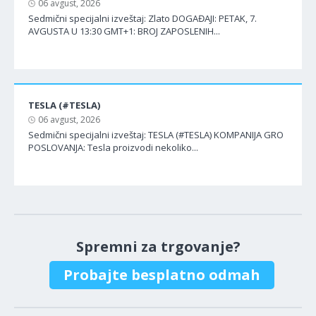
06 avgust, 2026
Sedmični specijalni izveštaj: Zlato DOGAĐAJI: PETAK, 7.
AVGUSTA U 13:30 GMT+1: BROJ ZAPOSLENIH...
TESLA (#TESLA)
06 avgust, 2026
Sedmični specijalni izveštaj: TESLA (#TESLA) KOMPANIJA GRO
POSLOVANJA: Tesla proizvodi nekoliko...
Spremni za trgovanje?
Probajte besplatno odmah