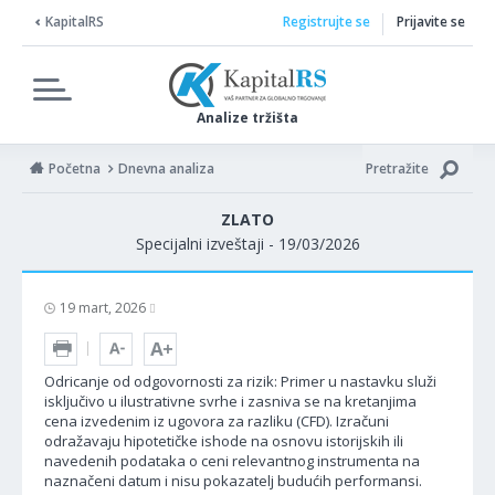
KapitalRS
Registrujte se
Prijavite se
Analize tržišta
Početna
Dnevna analiza
Pretražite
ZLATO
Specijalni izveštaji - 19/03/2026
19 mart, 2026
Odricanje od odgovornosti za rizik: Primer u nastavku služi
isključivo u ilustrativne svrhe i zasniva se na kretanjima
cena izvedenim iz ugovora za razliku (CFD). Izračuni
odražavaju hipotetičke ishode na osnovu istorijskih ili
navedenih podataka o ceni relevantnog instrumenta na
naznačeni datum i nisu pokazatelj budućih performansi.