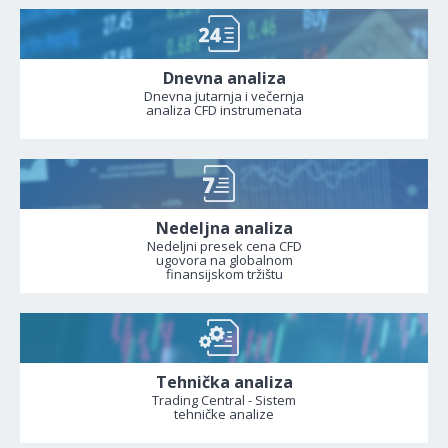
Dnevna analiza
Dnevna jutarnja i večernja
analiza CFD instrumenata
Nedeljna analiza
Nedeljni presek cena CFD
ugovora na globalnom
finansijskom tržištu
Tehnička analiza
Trading Central - Sistem
tehničke analize