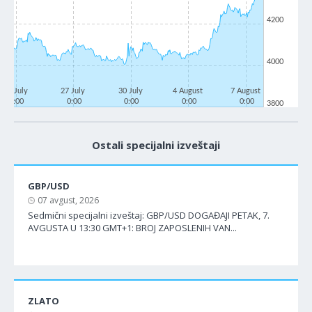
4200
4000
22 July
27 July
30 July
4 August
7 August
0:00
0:00
0:00
0:00
0:00
3800
Ostali specijalni izveštaji
GBP/USD
07 avgust, 2026
Sedmični specijalni izveštaj: GBP/USD DOGAĐAJI PETAK, 7.
AVGUSTA U 13:30 GMT+1: BROJ ZAPOSLENIH VAN...
ZLATO