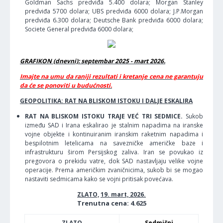
Goldman Sachs predviđa 5.400 dolara; Morgan Stanley
predviđa 5700 dolara; UBS predviđa 6000 dolara; J.P.Morgan
predviđa 6.300 dolara; Deutsche Bank predviđa 6000 dolara;
Societe General predviđa 6000 dolara;
GRAFIKON (dnevni): septembar 2025 - mart 2026.
Imajte na umu da raniji rezultati i kretanje cena ne garantuju
da će se ponoviti u budućnosti.
GEOPOLITIKA: RAT NA BLISKOM ISTOKU I DALJE ESKALIRA
RAT NA BLISKOM ISTOKU TRAJE VEĆ TRI SEDMICE.
Sukob
između SAD i Irana eskalirao je stalnim napadima na iranske
vojne objekte i kontinuiranim iranskim raketnim napadima i
bespilotnim letelicama na savezničke američke baze i
infrastrukturu širom Persijskog zaliva. Iran se povukao iz
pregovora o prekidu vatre, dok SAD nastavljaju velike vojne
operacije. Prema američkim zvaničnicima, sukob bi se mogao
nastaviti sedmicama kako se vojni pritisak povećava.
ZLATO,
19. mart, 2026.
Trenutna cena: 4.625
ZLATO
Sedmični