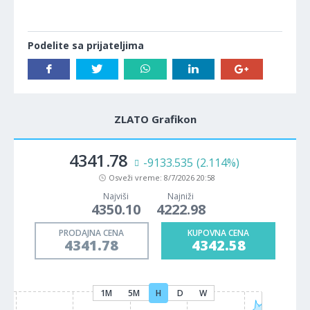
Podelite sa prijateljima
ZLATO Grafikon
4341.78
-9133.535
(2.114%)
Osveži vreme:
8/7/2026 20:58
Najviši
Najniži
4350.10
4222.98
PRODAJNA CENA
KUPOVNA CENA
4341.78
4342.58
1M
5M
H
D
W