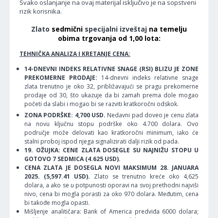
Svako oslanjanje na ovaj materijal isključivo je na sopstveni
rizik korisnika.
Zlato
sedmični
specijalni izveštaj
na temelju
obima trgovanja od 1,00 lota:
TEHNIČKA ANALIZA I KRETANJE CENA:
14-DNEVNI INDEKS RELATIVNE SNAGE (RSI) BLIZU JE ZONE
PREKOMERNE PRODAJE:
14-dnevni indeks relativne snage
zlata trenutno je oko 32, približavajući se pragu prekomerne
prodaje od 30, što ukazuje da bi zamah prema dole mogao
početi da slabi i mogao bi se razviti kratkoročni odskok.
ZONA PODRŠKE: 4,700 USD.
Nedavni pad doveo je cenu zlata
na novu ključnu stopu podrške oko 4.700 dolara. Ovo
područje može delovati kao kratkoročni minimum, iako će
stalni proboj ispod njega signalizirati dalji rizik od pada.
19. OŽUJKA: CENE ZLATA DOSEGLE SU NAJNIŽU STOPU U
GOTOVO 7 SEDMICA (4.625 USD).
CENA ZLATA JE DOSEGLA NOVI MAKSIMUM 28. JANUARA
2025. (5,597.41 USD).
Zlato se trenutno kreće oko 4,625
dolara, a ako se u potpunosti oporavi na svoj prethodni najviši
nivo, cena bi mogla porasti za oko 970 dolara. Međutim, cena
bi takođe mogla opasti.
Mišljenje analitičara: Bank of America predviđa 6000 dolara;